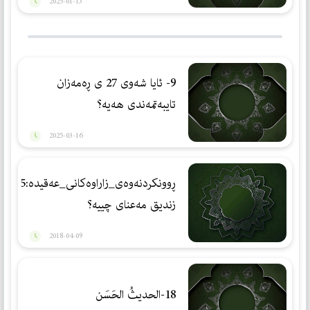
2025-01-13
9- ئایا شەوی 27 ی ڕەمەزان
تایبەتمەندی هەیە؟
2025-03-16
ڕوونكردنه‌وه‌ی_زاراوه‌كانی_عه‌قیده‌:25
زندیق مه‌عنای چییه‌؟
2018-04-09
18-الحديثُ الحَسَن