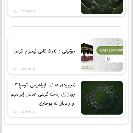
2024-03-04
چۆنێتی و ئەركەكانی ئیحرام كردن
2024-05-23
زنجیرەی عدنان ابراهیمی گومڕا ٣-
جیاوازی ڕه‌خنه‌گرتنی عدنان إبراهیم
‌ و زانایان له‌ بوخاری
2018-04-07