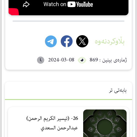
بڵاوکردنەوە
ژمارەی بینین : 869
2024-03-08
بابەتی تر
26- (تیسیر الكریم الرحمن)
عبدالرحمن السعدي