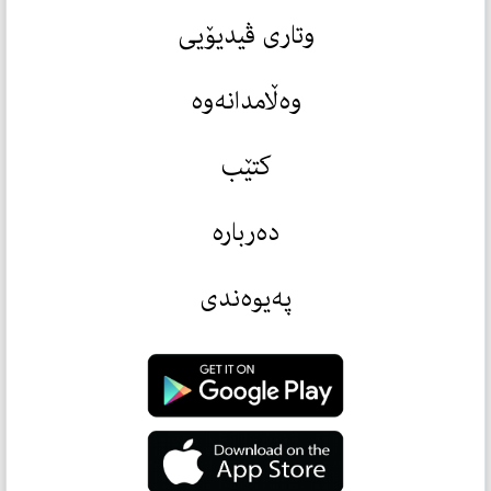
وتاری ڤیدیۆیی
وەڵامدانەوە
کتێب
دەربارە
پەیوەندی