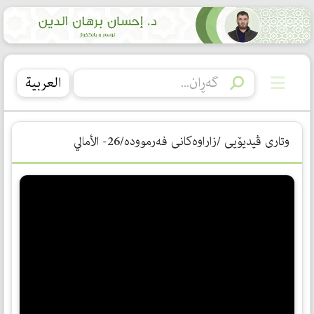
العربیة
وتاری ڤیدیۆیی /زاراوەكانی فەرموودە/26- الأمالي