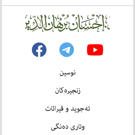
نوسین
زنجیرەکان
تەجوید و قیرائات
وتاری دەنگی