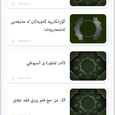
2025-01-31
گۆڕانكارییە گەورەكان لە مەزهەبی
ئەشعەرییەتدا
2024-04-15
(الدر المنثور) ی السیوطي
2024-12-25
23- من حج فلم يزرني فقد جفاني