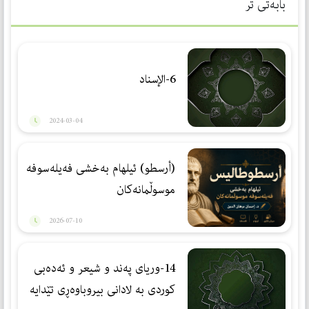
بابەتی تر
6-الإسناد
2024-03-04
(أرسطو) ئیلهام بەخشی فەیلەسوفە
موسوڵمانەكان
2026-07-10
14-وریای پەند و شیعر و ئەدەبی
كوردی بە لادانی بیروباوەڕی تێدایە