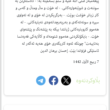
پێغەمبەر صلی الله علیه و سلم بسەلمێنە بە: - دەستگرتن بە
سوننەت و شوێنەوارەكانی. - لە خۆت و ماڵ ومناڵ و كەس و
كار زیاتر خۆشت بوێت. - بەرگریكردن لە خۆی و لە تەواوی
سیرە و سونەتەكەی و بەرپەرچدانەوەی نەیارەكانی. - لە
هەموو كاروبارەكانی ژیانتدا بیكە بە پێشەنگ و پێشەوای
خۆت. - بایكۆتكردنی هەموو شتومەك و كاڵایەكی فەرەنسا
بەتایبەت" چونكە ئەوە كاریگەری خۆی هەیە ئەگەر لە
ئاستێكی فراواندا بێت. إحسان برهان الدین
7 ربيع الأول 1442
بڵاوکردنەوە