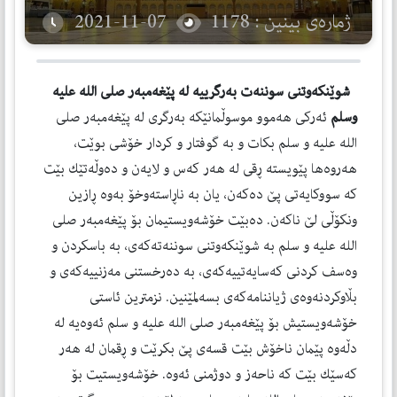
ژمارەی بینین : 1178
2021-11-07
شوێنكەوتنی سوننەت بەرگرییە لە پێغەمبەر صلی الله علیه
وسلم
ئەركی هەموو موسوڵمانێكە بەرگری لە پێغەمبەر صلی
الله علیه و سلم بكات و بە گوفتار و كردار خۆشی بوێت،
هەروەها پێویستە ڕقی لە هەر كەس و لایەن و دەوڵەتێك بێت
كە سووكایەتی پێ دەكەن، یان بە ناڕاستەوخۆ بەوە ڕازین
ونكۆڵی لێ ناكەن. دەبێت خۆشەویستیمان بۆ پێغەمبەر صلی
الله علیه و سلم بە شوێنكەوتنی سوننەتەكەی، بە باسكردن و
وەسف كردنی كەسایەتییەكەی، بە دەرخستنی مەزنییەكەی و
بڵاوكردنەوەی ژیاننامەكەی بسەلمێنین. نزمترین ئاستی
خۆشەویستیش بۆ پێغەمبەر صلی الله علیه و سلم ئەوەیە لە
دڵەوە پێمان ناخۆش بێت قسەی پێ بكرێت و ڕقمان لە هەر
كەسێك بێت كە ناحەز و دوژمنی ئەوە. خۆشەویستیت بۆ