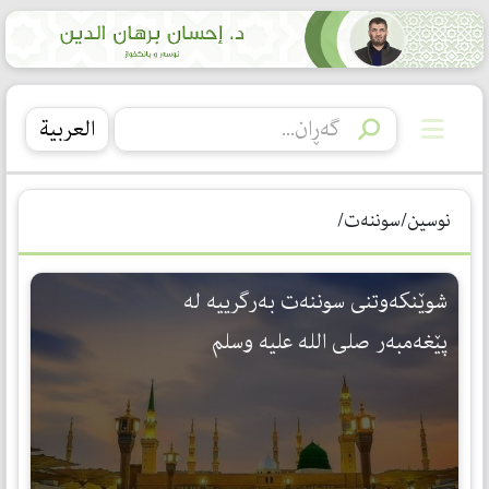
العربیة
نوسین/سوننەت/
شوێنكەوتنی سوننەت بەرگرییە لە
پێغەمبەر صلی الله علیه وسلم