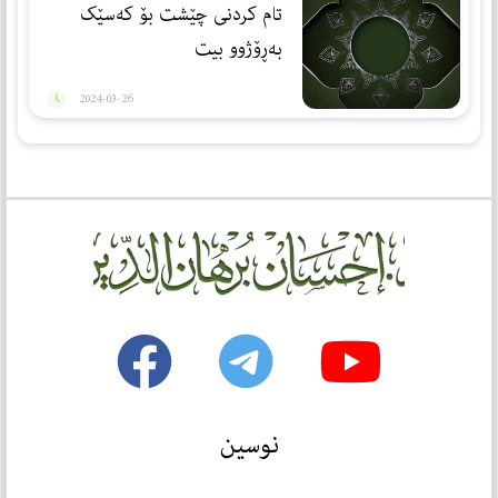
تام کردنی چێشت بۆ کەسێک
بەڕۆژوو بیت
2024-03-26
نوسین