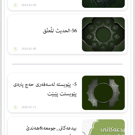
2024-02-06
56-الحديث المُعلّق
2024-03-08
5- پێویستە لەسەفەری حەج پارەی
پێویستت پێبێت
2026-05-15
بيدعه‌كانى_جومعه:6هه‌ندێ