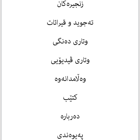
زنجیرەکان
تەجوید و قیرائات
وتاری دەنگی
وتاری ڤیدیۆیی
وەڵامدانەوە
کتێب
دەربارە
پەیوەندی