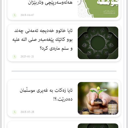
هه‌ڵه‌وسه‌رپێچى وتاربێژان
2018-04-07
ئایا خاتوو خەدیجە تەمەنی چەند
بوو كاتێك پێغەمبەر صلی الله علیه
و سلم مارەی كرد؟
2025-01-21
ئایا زەكات بە غەیری موسڵمان
دەدرێت.؟!
2018-05-28