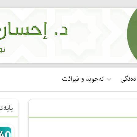
 دەنگی
تەجوید و قیرائات
ئجازەی قورئان خوێندن
بابەت
جوان خوێندنەوەی سوڕەتی
فاتیحە