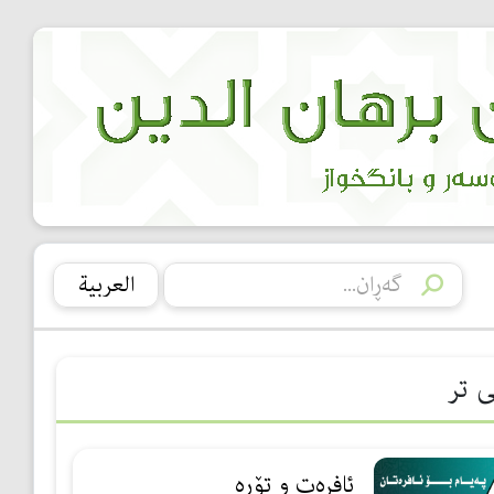
العربیة
ی تر
ئافرەت و تۆڕە