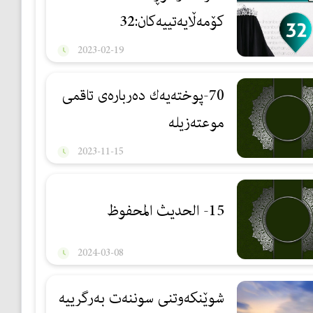
كۆمەڵایەتییەكان:32
2023-02-19
70-پوختەیەك دەربارەی تاقمی
موعتەزیلە
2023-11-15
15- الحديث المحفوظ
2024-03-08
شوێنكەوتنی سوننەت بەرگرییە