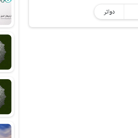
شەرحی هۆنراوەی (الجزرية)
دواتر
زانستی قیرائات
وانەکانی تەجوید