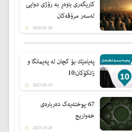
كاریگه‌رى باوه‌ڕ به‌ رۆژى دوایی
له‌سه‌ر مرۆڤه‌كان
2018-05-20
پەیامێك بۆ كچان لە پەیمانگا و
زانكۆكان:10
2023-02-19
67-پوختەیەک دەربارەی
خەواریج
2023-10-28