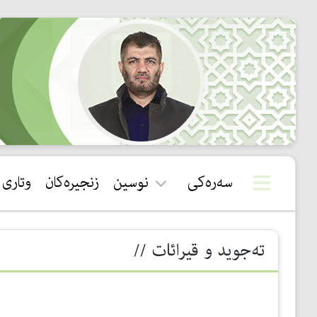
سەرەکی
نوسین
زنجیرەکان
وتاری
قورئان
تەجوید و قیرائات //
سوننەت
بیروباوەڕ