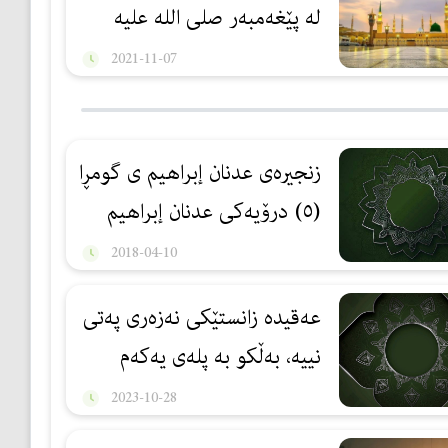
لە پێغەمبەر صلی الله علیه
وسلم
2021-11-07
زنجيره‌ى عدنان إبراهيم ى گومڕا
(٥) درۆیەکی عدنان إبراهیم
ده‌رباره‌ی بوخاری
2018-04-10
عەقیدە زانستێكی نەزەری پەتی
نییە، بەڵكو بە پلەی یەكەم
زانستێكی كردەییە
2023-10-28