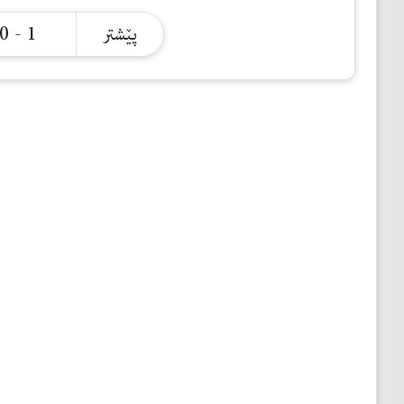
مێژوو
1 - 0
پێشتر
ئەدەب
ئافرەتان
بەبیرداهاتن
گشتی