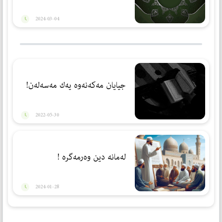
2024-03-04
جیایان مەكەنەوە یەك مەسەلەن!
2022-05-30
لەمانە دین وەرمەگرە !
2024-01-28