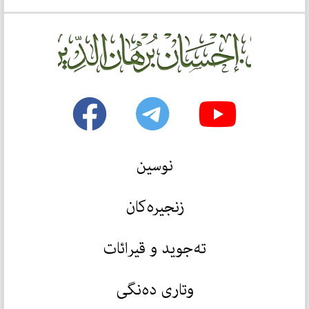
نوسین
زنجیرەکان
تەجوید و قیرائات
وتاری دەنگی