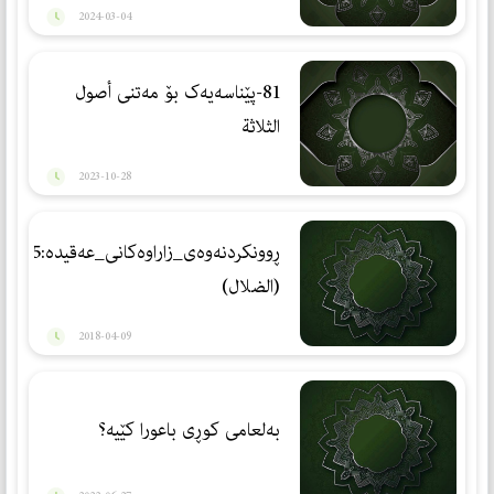
2024-03-04
81-پێناسەیەک بۆ مەتنی ‌‌أصول
الثلاثة
2023-10-28
ڕوونكردنه‌وه‌ی_زاراوه‌كانی_عه‌قیده‌:15
(الضلال)
2018-04-09
بەلعامی كوڕی باعورا کێیە؟