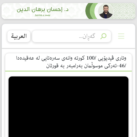
العربیة
وتاری ڤیدیۆیی /100 کورتە وانەی سەرەتایی لە عەقیدەدا
/46-ئەرکی موسوڵمان بەرامبەر بە قورئان