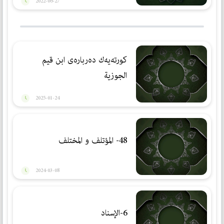
2022-06-27
كورتەیەك دەربارەی ابن قیم
الجوزیة
2025-01-24
48- المؤتلف و المختلف
2024-03-08
6-الإسناد