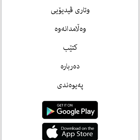
وتاری ڤیدیۆیی
وەڵامدانەوە
کتێب
دەربارە
پەیوەندی