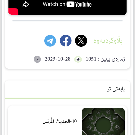
بڵاوکردنەوە
ژمارەی بینین : 1051
2023-10-28
بابەتی تر
10-الحديث المُرسَل