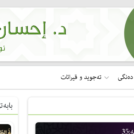
 دەنگی
تەجوید و قیرائات
ئجازەی قورئان خوێندن
بابەت
جوان خوێندنەوەی سوڕەتی
فاتیحە
3