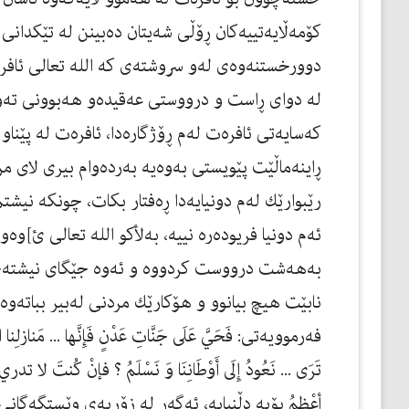
كۆمەڵایەتییەكان ڕۆڵی شەیتان دەبینن لە تێكدانی 
دوورخستنەوەی لەو سروشتەی كە الله تعالی ئافرە
لە دوای ڕاست و درووستی عەقیدەو هەبوونی تەوحی
كەسایەتی ئافرەت لەم ڕۆژگارەدا، ئافرەت لە پێنا
ڕاینەماڵێت پێویستی بەوەیە بەردەوام بیری لای 
رێبوارێك لەم دونیایەدا ڕەفتار بكات، چونكە نيشت
ئەم دونیا فریودەرە نییە، بەلأكو الله تعالی ئ]و
بەهەشت درووست كردووە و ئەوە جێگای نیشتەجێ
نابێت هيچ بیانوو و هۆكارێك مردنی لەبیر بباتەوە
فەرموویەتی: فَحَيَّ عَلَى جَنَّاتِ عَدْنٍ فَإِنَّها ... مَنازلِنا الأُوْ
تَرَى ... نَعُودُ إِلَى أَوْطَانِنَا وَ نَسْلَمُ ؟ فإنْ كُنتَ 
أعْظمُ بۆیە دڵنیایە، ئەگەر لە زۆربەی وێستگەگانی