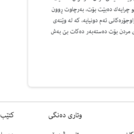
كو چرایەك دەبێت بۆت، بەرچاوت ڕوون
وجۆرەكانی ئەم دونیایە، كە لە وێنەی
ی مردن بۆت دەستەبەر دەكات بێ بەش
وتاری دەنگی
کتێب