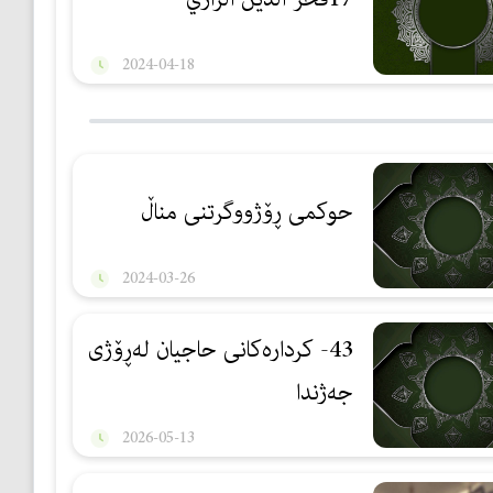
2024-04-18
حوکمی ڕۆژووگرتنی مناڵ
2024-03-26
43- كردارەكانی حاجیان لەڕۆژی
جەژندا
2026-05-13