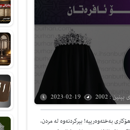
شەرحی هۆنراوەی (الجزرية)
زانستی قیرائات
وانەکانی تەجوید
بینین : 2002
2023-02-19
دن هۆكاری بەختەوەرییە! بیركردنەوە لە مردن،