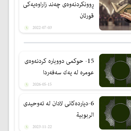
ڕوونكردنەوەی چەند زاراوەیەكی
قورئان
2022-07-03
15- حوكمی دووبارە كردنەوەی
عومرە لە یەك سەفەردا
2026-05-15
6-دیاردەكانی لادان لە تەوحیدی
الربوبیة
2023-11-22