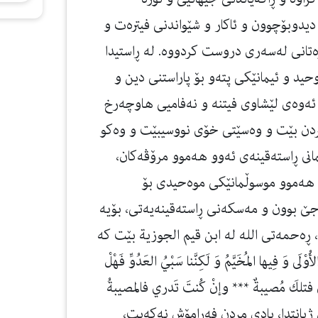
دیدوبۆچوون و ئاكار و شێواندنی فیترەت و
تانی لەسەری دروست كردووە. لە ڕاستیدا
د و ئیمانێكی پتەو بۆ پاراستنی دین و
و ئەوەی لێشاوی فیتنە و نەفامیی هاوچەرخ
مردن بێت و وەسێتی خۆی نووسیبێت و وەكو
مانى ڕاستەقینەى ئەوو هەموو مرۆڤەكان،
ەو هەموو موسوڵمانێكی موەحیدی بۆ
 بوون و مەسكەنی ڕاستەقینەیەتی، بۆیە
، ڕەحمەتی الله لە ابن قیم الجوزية بێت كە
لَى وَ فِيها المُخَيَّمُ وَ لَكِنَّنا سَبْيُ العَدُوِّ فَهْلْ
لا تدري فتلكَ مُصيبةٌ *** وإنْ كُنتَ تَدري فالمصيبةُ
 ژیانتدا، یادی مردن فەرامۆش نەكەیت،