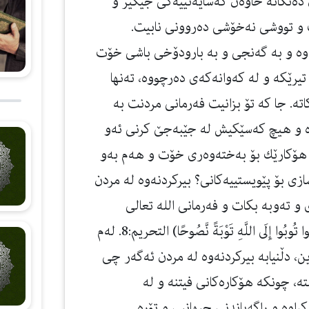
 دەتكاتە خاوەن كەسایەتییەكی جێگیر و
 و تووشی نەخۆشی دەروونی نابیت.
ەوە و بە گەنجی و بە بارودۆخی باشی خۆت
یرێكە و لە كەوانەكەی دەرچووە، تەنها
ە. جا كە تۆ بزانیت فەرمانی مردنت بە
وە و هیچ كەسێكیش لە جێبەجێ كرنی ئەو
تە هۆكارێك بۆ بەختەوەری خۆت و هەم بەو
زی بۆ پێویستییەكانی؟ بیركردنەوە لە مردن
 و تەوبە بكات و فەرمانی الله تعالی
جێبەجێ بكات كە فەرموویەتی: ( يَا أَيُّهَا الَّذِينَ آمَنُوا تُوبُوا إِلَى اللَّهِ تَوْبَةً نَّصُوحًا) التحریم:8. لەم
، دڵنیابە بیركردنەوە لە مردن ئەگەر چی
ستە، چونكە هۆكارەكانی فیتنە و لە
اوە و ڕاگەیاندنی جیهانیی و تۆرە