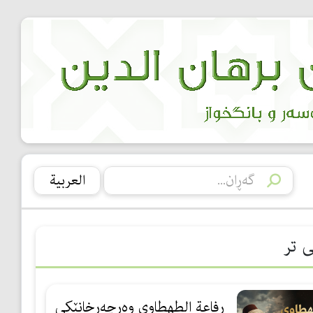
العربیة
ی تر
رفاعة الطهطاوي وەرچەرخانێكی