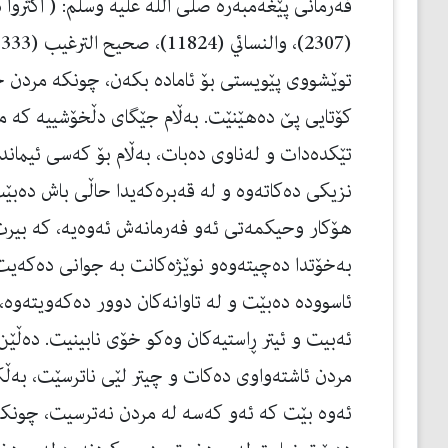
فەرمانی پێغەمبەرە صلی الله علیه وسلم: ( أكثروا 
توێشووی پێویستی بۆ ئامادە بكەن، چونكە مردن چ
كۆتایی پێ دەهێنێت. بەڵام جێگای دڵخۆشییە كە م
تێكدەدات و لەناوی دەبات، بەڵام بۆ كەسی ئیمان
نزیكی دەكاتەوە و لە قەبرەكەیدا حاڵی باش دەب
هۆكار وحیكمەتی ئەو فەرمانەش ئەوەیە، كە بیرت 
بەخۆتدا دەچیتەوەو نوێژەكانت بە جوانی دەكەیت
ئاسوودە دەبێت و لە تاوانەكان دوور دەكەویتەو
ئەبیت و ئیتر ڕاستیەكان وەكو خۆی نابینیت. دەڵێن
مردن ئاشتەواوی دەكات و چیتر لێی ناترسێت، بەڵكو
ئەوە بێت كە ئەو كەسە لە مردن نەترسیت، چونكە 