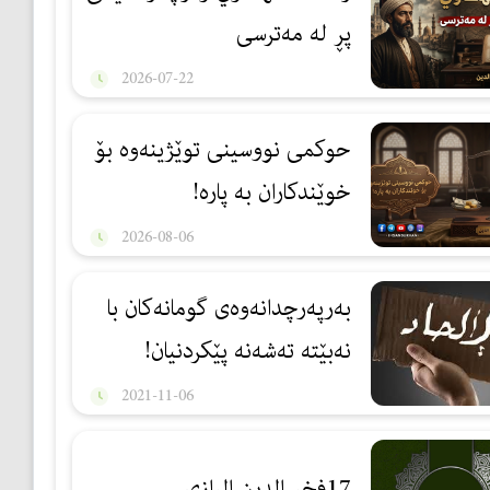
پڕ لە مەترسی
2026-07-22
حوكمی نووسینی توێژینەوە بۆ
خوێندكاران بە پارە!
2026-08-06
بەرپەرچدانەوەی گومانەكان با
نەبێتە تەشەنە پێکردنیان!
2021-11-06
17فخر الدين الرازي