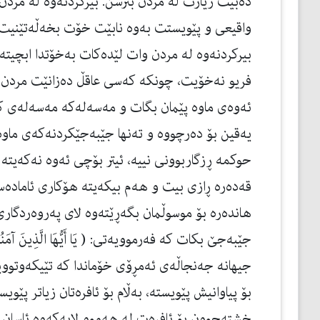
دەبێت زیارت لە مردن بترسن. بیركردنەوە لە مردن
واقیعی و پێویستت بەوە نابێت خۆت بخەڵەتێنیت
بیركردنەوە لە مردن وات لێدەكات بەخۆتدا ابچیت
فریو نەخۆیت، چونكە كەسی عاقڵ دەزانێت مردن ت
ئەوەی ماوە پێمان بگات و مەسەلەكە مەسەلەی كات
یەقین بۆ دەرچووە و تەنها جێبەجێكردنەكەی ما
حوكمە ڕزگاربوونی نییە، ئیتر بۆچی ئەوە نەكەی
قەدەرە ڕازی بیت و هەم بیكەیتە هۆكاری ئامادەسا
هاندەرە بۆ موسوڵمان بگەڕێتەوە لای پەروەردگاری
جیهانە جەنجاڵەی ئەمڕۆی خۆماندا كە تێیكەوتووین
بۆ پیاوانیش پێویستە، بەڵام بۆ ئافرەتان زیاتر پێوی
خشتەچوون بۆ ئافرەت لە هەموو لایەكەوە ئاسان كر