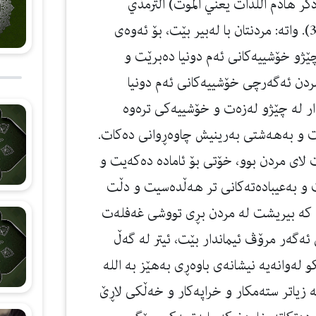
ذكر هاذم اللذات يعني الموت) الترمذي
(2307)، والنسائي (11824)، صحيح الترغيب (3333). واتە: مردنتان با لەبیر بێت، بۆ ئەوەی
ێژو خۆشییەكانی ئەم دونیا دەبرێت و
ردن ئەگەرچی خۆشییەكانی ئەم دونیا
دار لە چێژو لەزەت و خۆشییەكی ترەوە
ێت و بەهەشتی بەرینیش چاوەڕوانی دەكات.
لای مردن بوو، خۆتی بۆ ئامادە دەكەیت و
 و بەعیبادەتەكانی تر هەڵدەسیت و دڵت
ە، كە بیریشت لە مردن بڕی تووشی غەفلەت
 ئەگەر مرۆڤ ئیماندار بێت، ئیتر لە گەڵ
 لەوانەیە نیشانەی باوەڕی بەهێز بە الله
زیاتر ستەمكار و خراپەكار و خەڵكی لاڕێ