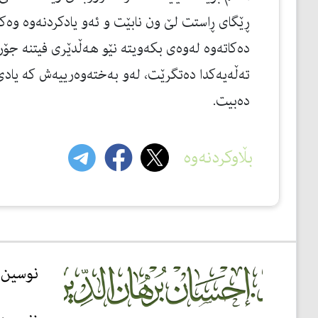
ڕێگای ڕاستت لێ ون نابێت و ئەو یادكردنەوە وە
دەكاتەوە لەوەی بكەویتە نێو هەڵدێری فیتنە جۆرا
تەڵەیەكدا دەتگرێت، لەو بەختەوەرییەش كە یاد
دەبیت.
بڵاوکردنەوە
نوسین