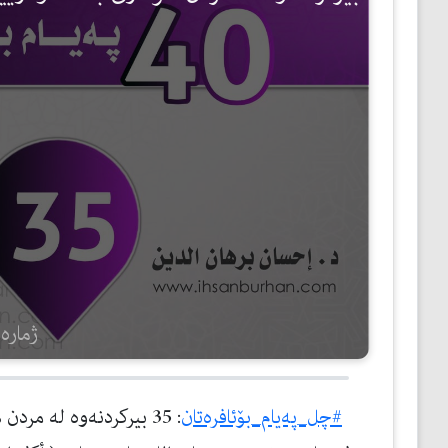
مێژوو
ئەدەب
ئافرەتان
بەبیرداهاتن
گشتی
ژمارەی 
#چل_پەیام_بۆئافرەتان
: 35 بیركردنەوە لە مر