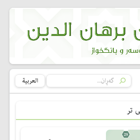
العربیة
ی تر