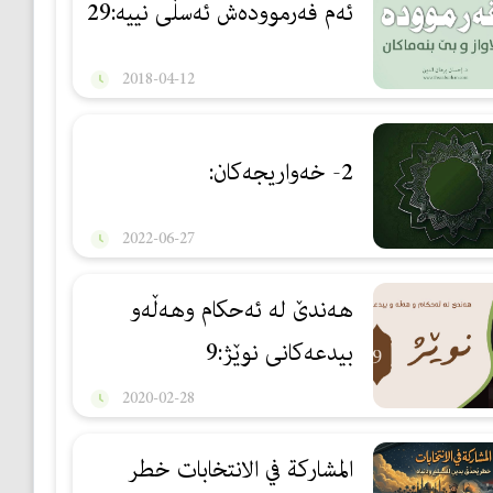
ئه‌م فه‌رمووده‌ش ئه‌سڵى نييه‌:29
2018-04-12
2- خەواریجەكان:
2022-06-27
هەندێ لە ئەحکام وهەڵەو
بیدعەکانی نوێژ:9
2020-02-28
المشاركة في الانتخابات خطر