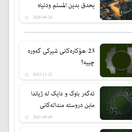
يحدق بدين المسلم ودنياه
2026-06-24
23-هۆكارەكانی شیركی گەورە
چییە؟
2023-11-22
ئەگەر باوک و دایک لە ژیاندا
مابن دروستە مندالەکانی
عومرەی بۆ بکەن؟
2021-09-09