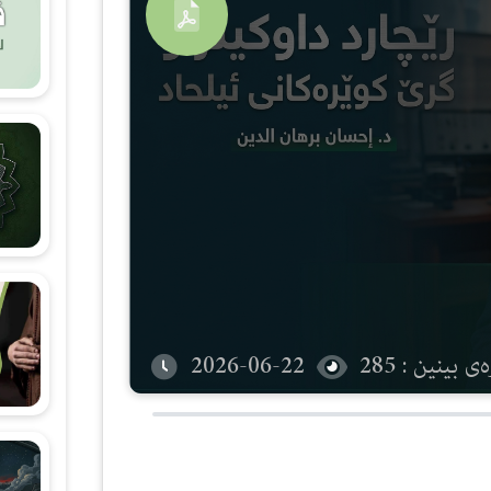
شەرحی هۆنراوەی (الجزرية)
زانستی قیرائات
وانەکانی تەجوید
ی بینین : 285
2026-06-22