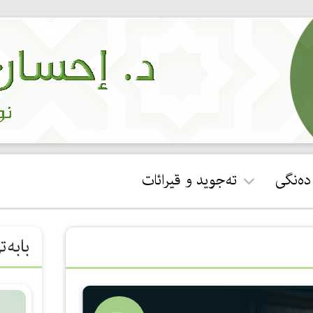
 دەنگی
تەجوید و قیرائات
ئجازەی قورئان خوێندن
بابەت
جوان خوێندنەوەی سوڕەتی
فاتیحە