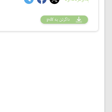
داگرتن بە pdf