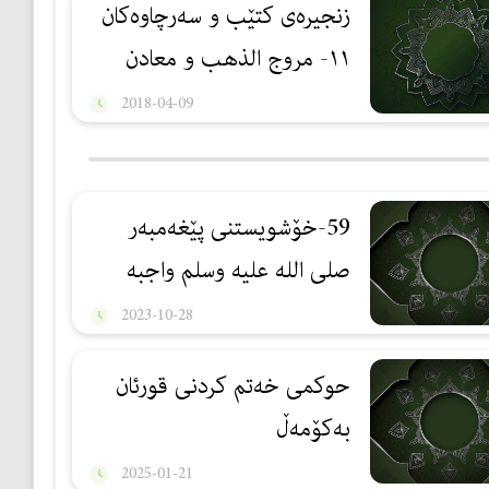
زنجیرەی کتێب و سەرچاوەکان
١١- مروج الذهب و معادن
الجوهر
2018-04-09
59-خۆشویستنی پێغەمبەر
صلی اللە علیە وسلم واجبە
2023-10-28
حوكمی خەتم كردنی قورئان
بەكۆمەڵ
2025-01-21