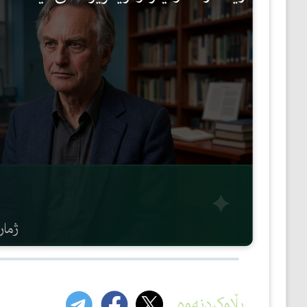
مێژوو
ئەدەب
ئافرەتان
بەبیرداهاتن
گشتی
ژمارە
بڵاوکردنەوە