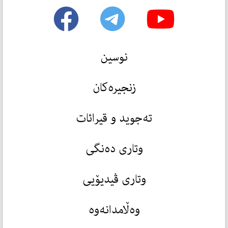
نوسین
زنجیرەکان
تەجوید و قیرائات
وتاری دەنگی
وتاری ڤیدیۆیی
وەڵامدانەوە