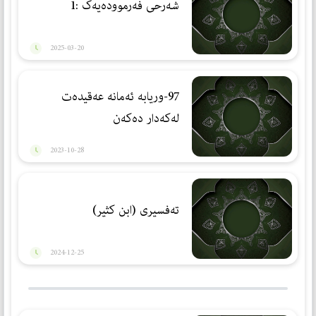
شەرحی فەرموودەیەک :1
2025-03-20
97-وریابە ئەمانە عەقیدەت
لەکەدار دەکەن
2023-10-28
تەفسیری (ابن كثیر)
2024-12-25