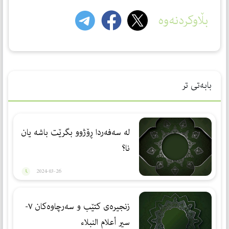
بڵاوکردنەوە
بابەتی تر
لە سەفەردا ڕۆژوو بگرێت باشە یان
نا؟
2024-03-26
زنجیرەی کتێب و سەرچاوەکان ٧-
سير أعلام النبلاء