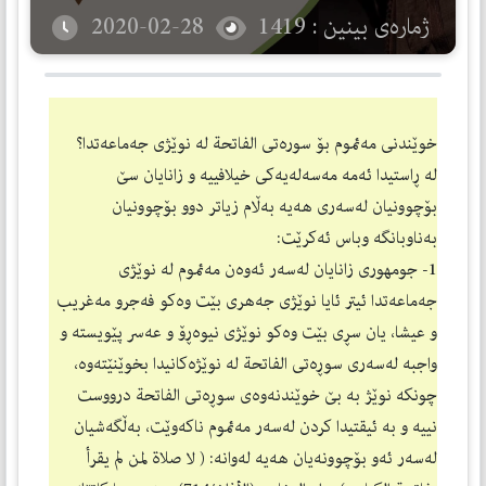
ژمارەی بینین : 1419
2020-02-28
خوێندنی مه‌ئموم بۆ سوره‌تی الفاتحة له‌ نوێژی جه‌ماعه‌تدا؟
له‌ ڕاستیدا ئه‌مه‌ مه‌سه‌له‌یه‌كی خیلافییه‌ و زانایان سێ
بۆچوونیان له‌سه‌ری هه‌یه‌ به‌ڵام زیاتر دوو بۆچوونیان
به‌ناوبانگه‌‌ وباس ئه‌كرێت:
1- جومهوری زانایان له‌سه‌ر ئه‌وه‌ن مه‌ئموم له‌ نوێژی
جه‌ماعه‌تدا ئیتر ئایا نوێژی جه‌هری بێت وه‌كو فه‌جرو مه‌غریب
و عیشا، یان سڕی بێت وه‌كو نوێژی نیوه‌ڕۆ و عه‌سر پێویسته‌ و
واجبه‌ له‌سه‌ری سوڕه‌تی الفاتحة له‌ نوێژه‌كانیدا بخوێنێته‌وه‌،
چونكه‌ نوێژ به‌ بێ خوێندنه‌وه‌ی سوڕه‌تی الفاتحة درووست
نییه‌ و به‌ ئیقتیدا كردن له‌سه‌ر مه‌ئموم ناكه‌وێت، به‌ڵگه‌شیان
له‌سه‌ر ئه‌و بۆچوونه‌یان هه‌یه‌ له‌وانه‌: ( لا صلاة لمن لم يقرأ