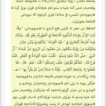
بفاتحة الكتاب ) رواه البخاري (الأذان/714)، هه‌روه‌ها كاتێك
پێغه‌مبه‌ر صلی الله علیه و سلم ئه‌و هاوه‌ڵه‌ی فێری نوێژ كرد له‌
فه‌رمووده‌ی (المسیء في صلاته) فێری كردووه‌ كه‌ سوره‌تی
الفاتحة بخوێنێت.
الحافظ ابن حجر له‌ كتێبی فتح الباري دا فه‌رموویه‌تی: " وَقَدْ
ثَبَتَ الإِذْنُ بِقِرَاءَةِ الْمَأْمُومِ الْفَاتِحَةَ فِي الْجَهْرِيَّةِ بِغَيْرِ قَيْد , وَذَلِكَ
فِيمَا أَخْرَجَهُ الْبُخَارِيّ فِي " جُزْء الْقِرَاءَة " وَاَلتِّرْمِذِيّ وَابْن حِبَّانَ
وَغَيْرُهُمَا مِنْ رِوَايَة مَكْحُول عَنْ مَحْمُود بْن الرَّبِيع عَنْ عُبَادَة " أَنَّ
النَّبِيَّ - صَلَّى اللَّهُ عَلَيْهِ وَسَلَّمَ - ثَقُلَتْ عَلَيْهِ الْقِرَاءَةُ فِي الْفَجْرِ , فَلَمَّا
فَرَغَ قَالَ : لَعَلَّكُمْ تَقْرَءُونَ خَلْفَ إِمَامِكُمْ ؟ قُلْنَا : نَعَمْ . قَالَ : فَلَا
تَفْعَلُوا إِلا بِفَاتِحَةِ الْكِتَابِ , فَإِنَّهُ لا صَلاةَ لِمَنْ لَمْ يَقْرَأْ بِهَا " ا.هـ .
واته‌: ڕێگه‌دان به‌ خوێندنه‌وه‌ی فاتیحه‌ له‌لایه‌ن مه‌ئموومه‌وه‌
جێگیر بووه‌ به‌ پێی ئه‌و فه‌رمووده‌ی پێشه‌وایان بوخاری و
الترمذي و ابن حبان گێراویانه‌ته‌وه‌ كه‌ جارێكیان پێغه‌مبه‌ر صلی
الله علیه وسلم له‌ نوێژی به‌یانیدا نوێژه‌كه‌ی له‌سه‌ر قورس بوو
فه‌رمووی له‌وانه‌یه‌ ئێوه‌ش له‌ پشت پێشنوێژه‌كه‌تانه‌وه‌ قورئان