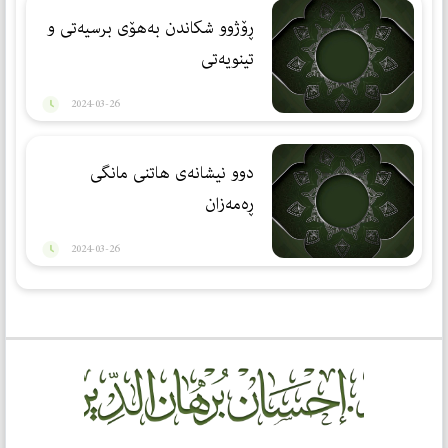
ڕۆژوو شکاندن بەهۆی برسیەتی و
تینویەتی
2024-03-26
دوو نیشانەی هاتنی مانگی
ڕەمەزان
2024-03-26