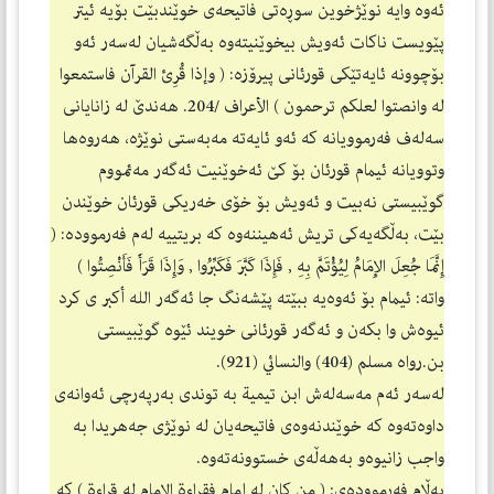
ئه‌وه‌ وایه‌ نوێژخوین سوڕه‌تی فاتیحه‌ی خوێندبێت بۆیه‌ ئیتر
پێویست ناكات ئه‌ویش بیخوێنیته‌وه به‌ڵگه‌شیان له‌سه‌ر ئه‌و
بۆچوونه‌ ئایه‌تێكی قورئانی پیرۆزه‌: ( وإذا قُرِئ القرآن فاستمعوا
له وانصتوا لعلكم ترحمون ) الأعراف /204. هه‌ندێ له‌ زانایانی
سه‌له‌ف فه‌رموویانه‌ كه‌ ئه‌و ئایه‌ته‌ مه‌به‌ستی نوێژه‌، هه‌روه‌ها
وتوویانه‌ ئیمام قورئان بۆ كێ ئه‌خوێنیت ئه‌گه‌ر مه‌ئمووم
گوێبیستی نه‌بیت و ئه‌ویش بۆ خۆی خه‌ریكی قورئان خوێندن
بێت، به‌ڵگه‌یه‌كی تریش ئه‌هیننه‌وه‌ كه‌ بریتییه‌ له‌م فه‌رمووده‌: (
إِنَّمَا جُعِلَ الإِمَامُ لِيُؤْتَمَّ بِهِ , فَإِذَا كَبَّرَ فَكَبِّرُوا , وَإِذَا قَرَأَ فَأَنْصِتُوا )
واته‌: ئیمام بۆ ئه‌وه‌یه‌ ببێته‌ پێشه‌نگ جا ئه‌گه‌ر الله أكبر ی كرد
ئیوه‌ش وا بكه‌ن و ئه‌گه‌ر قورئانی خویند ئێوه‌ گوێبیستی
بن.رواه مسلم (404) والنسائي (921).
له‌سه‌ر ئه‌م مه‌سه‌له‌ش ابن تیمیة به‌ توندی به‌رپه‌رچی ئه‌وانه‌ی
داوه‌ته‌وه‌ كه‌ خوێندنه‌وه‌ی فاتیحه‌یان له‌ نوێژی جه‌هریدا به‌
واجب زانیوه‌و به‌هه‌ڵه‌ی خستوونه‌ته‌وه‌.
به‌ڵام فه‌رمووده‌ی: ( من كان له إمام فقراءة الإمام له قراءة ) كه‌