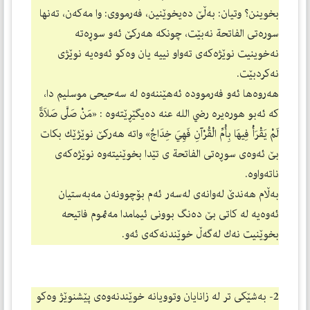
بخوینن؟ وتیان: به‌ڵێ ده‌یخوێنین، فه‌رمووی: وا مه‌كه‌ن، ته‌نها
سوره‌تی الفاتحة نه‌بێت، چونكه‌ هه‌ركێ ئه‌و سوڕه‌ته‌
نه‌خوینیت نوێژه‌كه‌ی ته‌واو نییه‌ یان وه‌كو ئه‌وه‌یه‌ نوێژی
نه‌كردبێت.
هه‌روه‌ها ئه‌و فه‌رمووده‌ ئه‌هێننه‌وه‌ له‌ سه‌حیحی موسلیم دا،
كه‌ ئه‌بو هوره‌یره‌ رضي الله عنه ده‌یگێڕێته‌وه‌ : «مَنْ صَلَّى صَلاَةً
لَمْ يَقْرَأْ فِيهَا بِأُمِّ الْقُرْآنِ فَهِيَ خِدَاجٌ» واته‌ هه‌ركێ نوێژێك بكات
بێ ئه‌وه‌ی سوڕه‌تی الفاتحة ی تێدا بخوێنیته‌وه‌ نوێژه‌كه‌ی
ناته‌واوه‌.
به‌ڵام هه‌ندێ له‌وانه‌ی له‌سه‌ر ئه‌م بۆچوونه‌ن مه‌به‌ستیان
ئه‌وه‌یه‌ له‌ كاتی بێ ده‌نگ بوونی ئیمامدا مه‌ئموم فاتیحه‌
بخوێنیت نه‌ك له‌گه‌ڵ خوێندنه‌كه‌ی ئه‌و.
2- به‌شێكی تر له‌ زانایان وتوویانه‌ خوێندنه‌وه‌ی پێشنوێژ وه‌كو