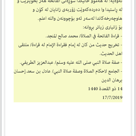
ئه‌وه‌یه‌: له‌ هه‌موو حاڵێكدا سوڕه‌تی الفاتحة هه‌ر بخوێنرێت و
له‌ ڕاستیدا وا ده‌رده‌كه‌وێت زۆربه‌ی زانایان له‌ كۆن و
هاوچه‌رخه‌كاندا له‌سه‌ر ئه‌و بۆچوونه‌ن والله اعلم.
بۆ زانیاری زیاتر بڕوانه‌:
- قراءة الفاتحة في الصلاة/ محمد صالح المنجد.
- تخريج حديث من كان له إمام فقراءة الإمام له قراءة/ ملتقی
اهل الحدیث.
- صفة صلاة النبي صلی الله علیه وسلم/ عبدالعزیز الطریفي.
- الجامع لاحكام الصلاة وصفة صلاة النبي/ عادل بن سعد.إحسان
برهان الدین
14 ذو القعدة 1440
17/7/2019