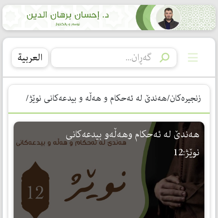
العربیة
زنجیرەکان/هەندێ لە ئەحکام و هەڵە و بیدعەکانی نوێژ/
هەندێ لە ئەحکام وهەڵەو بیدعەکانی
نوێژ:12