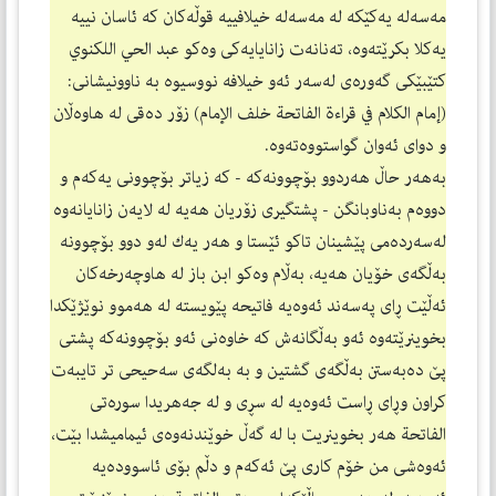
مه‌سه‌له‌ یه‌كێكه‌ له‌ مه‌سه‌له‌ خیلافییه‌ قوڵه‌كان كه‌ ئاسان نییه‌
یه‌كلا بكرێته‌وه‌، ته‌نانه‌ت زانایایه‌كی وه‌كو عبد الحي اللكنوي
كتێبێكی گه‌وره‌ی له‌سه‌ر ئه‌و خیلافه‌ نووسیوه‌ به‌ ناوونیشانی:
(إمام الكلام في قراءة الفاتحة خلف الإمام) زۆر ده‌قی له‌ هاوه‌ڵان
و دوای ئه‌وان گواستووه‌ته‌وه‌.
به‌هه‌ر حاڵ هه‌ردوو بۆچوونه‌كه‌ - كه‌ زیاتر بۆچوونی یه‌كه‌م و
دووه‌م به‌ناوبانگن - پشتگیری زۆریان هه‌یه‌ له‌ لایه‌ن زانایانه‌وه‌
له‌سه‌رده‌می پێشینان تاكو ئێستا و هه‌ر یه‌ك له‌و دوو بۆچوونه‌
به‌ڵگه‌ی خۆیان هه‌یه‌، به‌ڵام وه‌كو ابن باز له‌ هاوچه‌رخه‌كان
ئه‌ڵێت ڕای په‌سه‌ند ئه‌وه‌یه‌ فاتیحه‌ پێویسته‌ له‌ هه‌موو نوێژێكدا
بخوینرێته‌وه‌ ئه‌و به‌ڵگانه‌ش كه‌ خاوه‌نی ئه‌و بۆچوونه‌كه‌ پشتی
پێ ده‌به‌ستن به‌ڵگه‌ی گشتین و به‌ به‌لگه‌ی سه‌حیحی تر تایبه‌ت
كراون وڕای ڕاست ئه‌وه‌یه‌ له‌ سڕی و له‌ جه‌هریدا سوره‌تی
الفاتحة هه‌ر بخوینریت با له‌ گه‌ڵ خوێندنه‌وه‌ی ئیمامیشدا بێت،
ئه‌وه‌شی من خۆم كاری پێ ئه‌كه‌م و دڵم بۆی ئاسووده‌یه‌