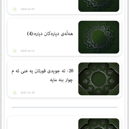
2018-04-09
هه‌ڵه‌ی دياره‌كان دياره‌:(4)
2018-04-10
20- ته جویدی قورئان یه عنی ئه م
چوار بنه مایه
2023-10-28