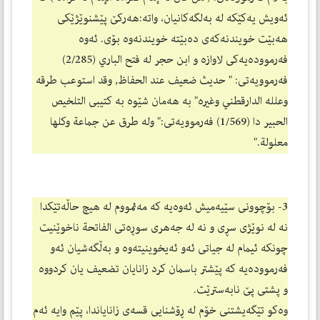
ئه‌ویش یه‌كێكه‌ له‌ به‌لگه‌كانیان، واته‌:هه‌ركێ پێشنوێژێكی
هه‌بێت خویندنه‌كه‌ی ده‌بێته‌ خویندنه‌وه‌ بۆی. ئه‌وه‌
فه‌رمووده‌یه‌كی لاوازه‌ و ابن حجر له‌ فتح الباري (2/285)
فه‌رموویه‌تی: " حديث ضعيف عند الحفاظ, وقد استوعب طرقه
وعلله الدارقطني وغيره" به‌ هه‌مان شێوه‌ به‌ كتیبی التلخيص
الحبیر دا (1/569) فه‌رموویه‌تی:" وله طرق عن جماعة وكلها
معلولة."
3- بۆچوونی سێیه‌میش ئه‌وه‌یه‌ كه‌ مه‌ئمووم له‌ هیچ حاڵه‌تێكدا
نه‌ له‌ نوێژی سڕی و نه‌ له‌ جه‌هری سوڕه‌تی الفاتحة ناخوێنیت
چونكه‌ ئیمام له‌ جیاتی ئه‌و ئه‌یخوینیته‌وه‌ و به‌ڵگه‌شیان ئه‌و
فه‌رمووده‌یه‌ كه‌ پێشتر باسمان كرد زانایان تضعیف یان كردووه‌
و پشتی پێ نابه‌سترێت.
وه‌كو تێگه‌یشتنی خۆم له‌ ڕۆشنایی قسه‌ی زانایاندا، پێم وایه‌ ئه‌م