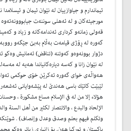
ئیماندارم و جیاوازییان له‌ نێوان ئیمان و ئیسلامدا ن
مورجیئه‌كان و له‌ ئه‌هلی سوننه‌ت جیابووونه‌ته‌وه‌ كه
قه‌ولی زمانه‌و كرداری ئه‌ندامه‌كانه‌ و زیاد و كه‌می
گه‌وره‌ له‌ ڕۆژی قیامه‌ت به‌ڵام به‌بێ جێگه‌و رووبه‌
دژوار بوونه‌وه‌و كه‌وتنه‌ (تناقض) ئه‌مانیش وه‌كو 
له‌ نێوان زانا و كه‌سه‌ دیاره‌كانیاندا هه‌یه‌ له‌ مه‌سه‌
هه‌واڵه‌ی خوای گه‌وره‌ ئه‌كرێن خۆی حوكمی ئه‌وا
لێبێت كاتێك باسی هه‌ندێ له‌ پێشه‌وایانی ئه‌شعه‌ری
هؤلاء إلا من له في الإسلام مساع مشكورة ، وحسنات 
الإلحاد والبدع ، والانتصار لكثير من أهل السنة وا
وتكلم فيهم بعلم وصدق وعدل وإنصاف) . شوێنكه‌وتو
پاكستان و توركیا هه‌ن. بۆ زانیاری زیاتر وه‌كو محمد