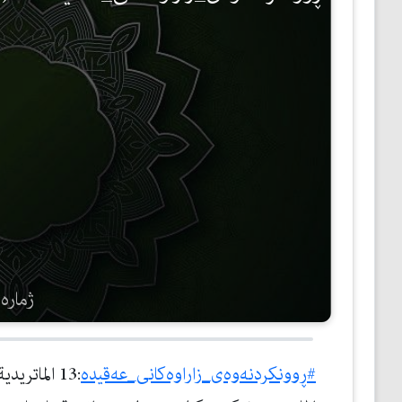
مێژوو
ئەدەب
ئافرەتان
بەبیرداهاتن
گشتی
ژمارەی 
#ڕوونكردنه‌وه‌ی_زاراوه‌كانی_عه‌قیده‌
:13 الماتر