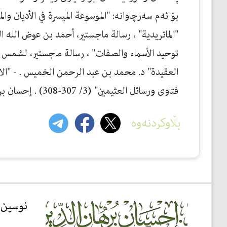
"الماتريدية" ، رسالة ماجستير، أحمد بن عوض الله ال
توحيد الأسماء والصفات" ، رسالة ماجستير، لشمس الأ
العقيدة" د. محمد بن عبد الرحمن الخميس . - "الاس
فتاوى ورسائل العثيمين" (3/ 307-308) . إحسان برهان الدین 2018-1-24 سلێمانی
بڵاوکردنەوە
نوسین