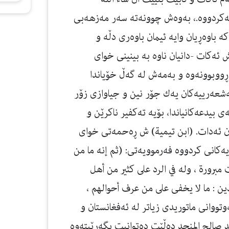
ه‌كردووه‌.، به‌وه‌ش چوونه‌ته‌ سه‌ر مه‌زهه‌بی
‌ باوه‌ڕیان وایه‌ ئیمان باوه‌ری دڵه‌ و
ش ئه‌كات -دانیان ناوه‌ به‌ بینینی خوای
ڕووبوونه‌وه‌ و به‌مه‌ش له‌ گه‌ڵ خۆیاندا
ئه‌شعه‌رییه‌كان یه‌ك جۆر نین و جیاوازی زۆر
له‌ی بیدعه‌كانیاندا، بۆیه‌ ته‌كفیر ناكرێن و
ن ئه‌دات. (ابن تیمیة) ش ڕه‌حمه‌تی خوای
ه‌كانی كردووه‌ فه‌رموویه‌تی: (ثم إنه ما من
مبرورة ، وله في الرد على كثير من أهل
لدين : ما لا يخفى على من عرف أحوالهم ،
وانی ماتوریدی زیاتر له‌ ئه‌فغانستان و
 صالح المنجد ده‌ڵێت ده‌توانیت بگه‌ڕێیته‌وه‌