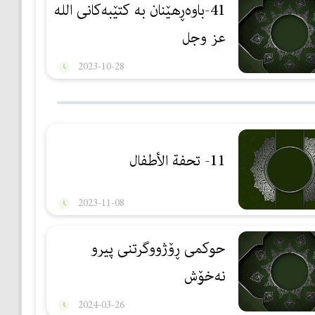
41-باوەڕهێنان بە کتێبەکانی اللە
عز وجل
2023-10-28
11- تحفة الأطفال
2023-11-08
حوکمی ڕۆژووگرتنی پیرو
نەخۆش
2024-03-26