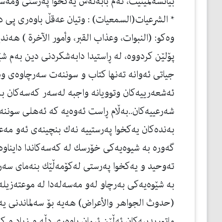
بیانسه‌لمێنیت، ئه‌م بابه‌ته‌ش یه‌كخوا په‌رستی ومه‌سه
* الشرعیات(السمعیات) : وتیان عه‌قڵ باوه‌ری پی ده‌ك
وه‌كو: (النبوات، وعذاب القبر، وأمور الآخرة ) هه‌ند
پۆلێن كردووه‌، له‌ ڕاستیدا دابه‌شكردنی دین به‌م شێوه
جیاتی ئه‌وانه‌ ته‌نها كتاب و سوننه‌ت سه‌رچاوه‌ی وه‌ر
ئه‌شعه‌رییه‌كان وتوویانه‌ واجبه‌ له‌سه‌ر كه‌سه‌كان به
شه‌رعییه‌كان..به‌ڵام ڕاست ئه‌وه‌یه‌ كه‌ ئه‌هلی سوننه‌
به‌نده‌كان یه‌كخوا په‌رستییه‌ نه‌ك بنچینه‌ی ئه‌و مه‌
گه‌وره‌ به‌ شیوه‌یه‌كی خۆرسك له‌ كه‌سه‌كاندا دایناوه‌
ته‌وحید و یه‌كخوا په‌رستی له‌كۆمه‌ڵێك بنه‌مای سه‌ره
به‌ شێوه‌یه‌كی به‌رچاو له‌و مه‌سه‌له‌دا له‌ موعته‌زیله
(حدوث الجواهر والأعراض) هه‌یه‌ بۆ سه‌لماندنی یه‌ك
ماتوریدییه‌كان ئه‌ڵێن ئیمان باوه‌ری دڵه‌ و زیاد و ك