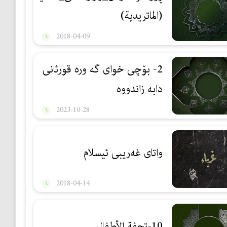
(الماتریدیة)
2018-04-09
2- بۆچی خوای گه وره قورئانی
دابه زاندووه
2023-10-28
واتای غه‌ریبی ئیسلام
2018-04-14
10-تحفة الأطفال