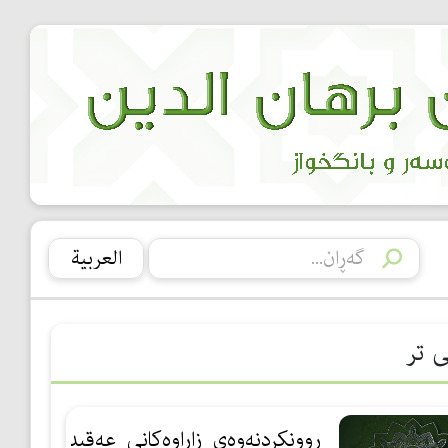
العربیة
ی تر
ڕوونكردنه‌وه‌ی_زاراوه‌كانی_عه‌قیده‌:13