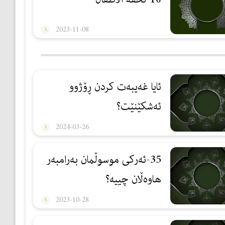
2023-11-08
ئایا غەیبەت كردن ڕۆژوو
ئەشكێنێت؟
2024-03-26
35-ئەرکی موسوڵمان بەرامبەر
هاوەڵان چییە؟
2023-10-28