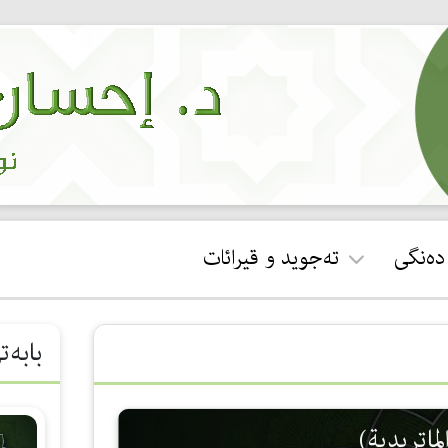
 دەنگی
تەجوید و قیرائات
ئجازەی قورئان خوێندن
بابەت
جوان خوێندنەوەی سوڕەتی
فاتیحە