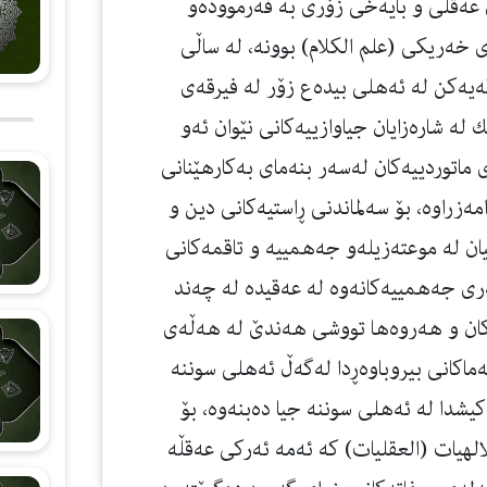
ی عه‌قلی و بایه‌خی زۆری به‌ فه‌رمووده‌و
‌ی خه‌ریكی (علم الكلام) بوونه‌، له‌ ساڵی
ه‌یه‌كن له‌ ئه‌هلی بیده‌ع زۆر له‌ فیرقه‌ی
 له‌ شاره‌زایان جیاوازییه‌كانی نێوان ئه‌و
ی ماتوردییه‌كان له‌سه‌ر بنه‌مای به‌كارهێنانی
ه‌زراوه‌، بۆ سه‌لماندنی ڕاستیه‌كانی دین و
یان له‌ موعته‌زیله‌و جه‌همییه‌ و تاقمه‌كانی
 جه‌همییه‌كانه‌وه‌ له‌ عه‌قیده‌ له‌ چه‌ند
ه‌كان و هه‌روه‌ها تووشی هه‌ندێ له‌ هه‌ڵه‌ی
‌ماكانی بیروباوه‌ڕدا له‌گه‌ڵ ئه‌هلی سوننه‌
یشدا له‌ ئه‌هلی سوننه‌ جیا ده‌بنه‌وه‌، بۆ
لالهیات (العقلیات) كه‌ ئه‌مه‌ ئه‌ركی عه‌قڵه‌