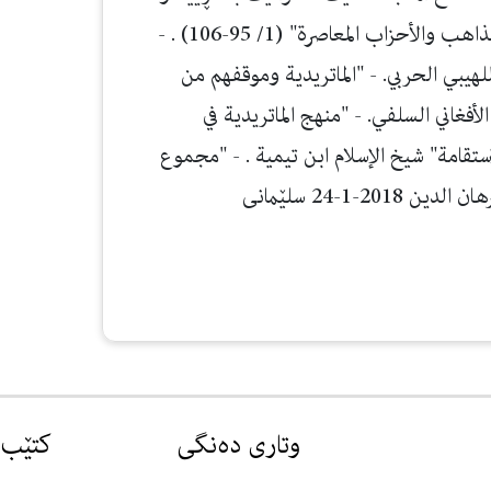
بۆ ئه‌م سه‌رچاوانه‌: "الموسوعة الميسرة في الأديان والمذاهب والأحزاب المعاصرة" (1/ 95-106) . -
لهيبي الحربي. - "الماتريدية وموقفهم من
فغاني السلفي. - "منهج الماتريدية في
تقامة" شيخ الإسلام ابن تيمية . - "مجموع
وتاری دەنگی
کتێب