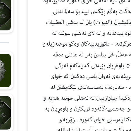
‌له‌ی سیفاته‌كانی خوای گه‌وره‌ ده‌گرێته‌وه‌.
ات به‌ڵام ڕێگه‌ی نییه‌ بۆ سه‌لماندنی،
یكیشیان (النبوات) یان له‌ به‌شی العقلیات
‌ بیدعه‌یه‌ و له‌ لای ئه‌هلی سوننه‌ له‌
گرتنه‌. - ماتوریدییه‌كان وه‌كو موعته‌زیله‌و
‌ عه‌قڵ خوا بناسن به‌ر له‌ هاتنی ده‌قه‌
ت باوه‌ڕیان پێیه‌تی كه‌ یه‌كه‌م ئه‌ركی
عریفه‌ته‌ی ئه‌وان باسی ده‌كه‌ن كه‌ خوای
. - سه‌باره‌ت به‌مه‌سه‌له‌ی تێگه‌یشتن له‌
‌كیدا جیاوازییان له‌ ئه‌هلی سوننه‌ هه‌یه‌ و
‌و جه‌همییه‌كانه‌وه‌ نزیكترن و باوه‌ڕیان به‌
تا په‌رستی خوای گه‌وره‌. -زۆربه‌ی
ه‌م ناكات و نابێت بڵێیت ان شاء الله