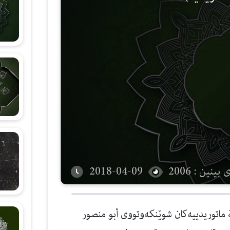
شەرحی هۆنراوەی (الجزرية)
زانستی قیرائات
وانەکانی تەجوید
بینین : 2006
2018-04-09
یدیة ماتوریدییه‌كان شوێنكه‌وتووی أبو منصور