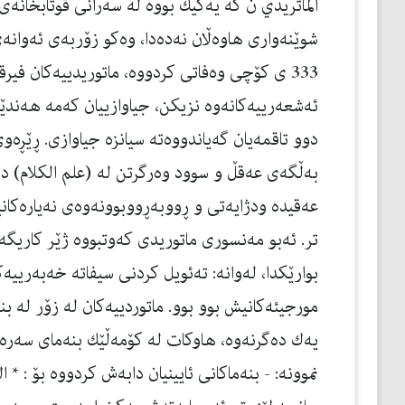
الماتریدي ن كه‌ یه‌كیك بووه‌ له‌ سه‌رانی قوتابخانه‌
شوێنه‌واری هاوه‌ڵان نه‌ده‌دا، وه‌كو زۆربه‌ی‌ ئه‌وانه
333 ی كۆچی وه‌فاتی كردووه‌، ماتوریدییه‌كان فیرق
ئه‌شعه‌رییه‌كانه‌وه‌ نزیكن، جیاوازییان كه‌مه‌ هه‌ندێك
دوو تاقمه‌یان گه‌یاندووه‌ته‌ سیانزه‌ جیاوازی. ڕێڕه‌و
به‌ڵگه‌ی عه‌قڵ و سوود وه‌رگرتن له‌ (علم الكلام) دام
عه‌قیده‌ ودژایه‌تی و ڕووبه‌ڕووبوونه‌وه‌ی نه‌یاره‌كان
تر. ئه‌بو مه‌نسوری ماتوریدی كه‌وتبووه‌ ژێر كاریگه‌ری
بوارێكدا، له‌وانه‌: ته‌ئویل كردنی سیفاته‌ خه‌به‌ریی
مورجیئه‌كانیش بوو بوو. ماتوردییه‌كان له‌ زۆر له‌ بنه
یه‌ك ده‌گرنه‌وه‌، هاوكات له‌ كۆمه‌ڵێك بنه‌مای سه‌ره‌ك
نموونه‌: - بنه‌ماكانی ئایینیان دابه‌ش كردووه‌ بۆ : * ا