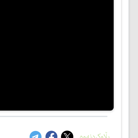
مێژوو
ئەدەب
ئافرەتان
بەبیرداهاتن
گشتی
بڵاوکردنەوە