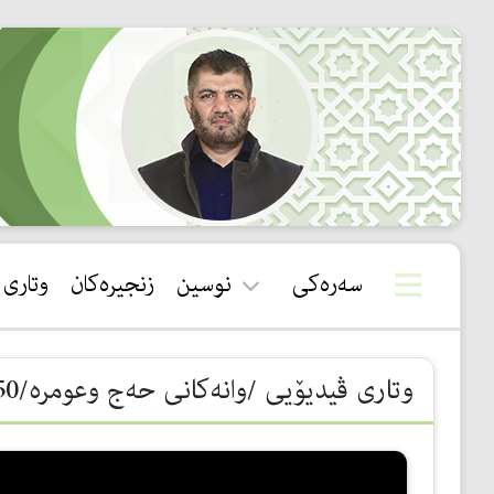
سەرەکی
نوسین
زنجیرەکان
وتاری
قورئان
وتاری ڤیدیۆیی /وانەكانی حەج وعومرە/50- طواف الإفاضة چییە؟
سوننەت
بیروباوەڕ