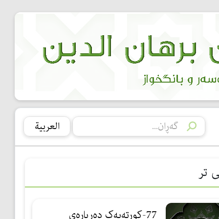
العربیة
ی تر
77-کورتەیەک دەربارەی