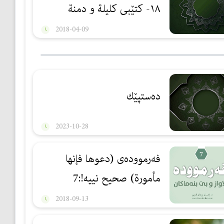
١٨- كتێبی كلیلة و دمنة
2018-04-09
ده‌ستپێك
2023-10-28
فه‌رمووده‌ی (دعوها فإنها
مأمورة) صحیح نییه‌!:7
2018-09-13