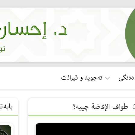
 دەنگی
تەجوید و قیرائات
ئجازەی قورئان خوێندن
بابەت
جوان خوێندنەوەی سوڕەتی
فاتیحە