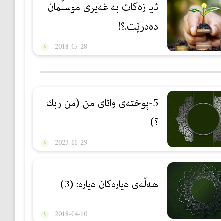
ئایا زەكات بە غەیری موسڵمان
دەدرێت.؟!
2018-05-28
5-پوختەی واتای من (من ربك
؟)
2023-11-29
هه‌ڵه‌ی دياره‌كان دياره‌: (3)
2018-04-10