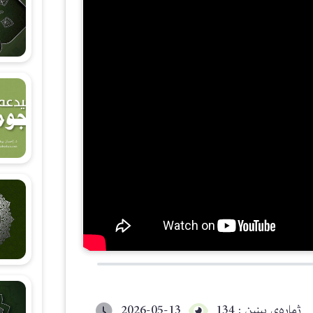
شەرحی هۆنراوەی (الجزرية)
زانستی قیرائات
وانەکانی تەجوید
ژمارەی بینین : 134
2026-05-13