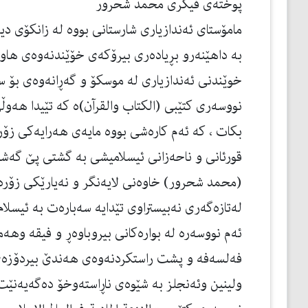
پوخته‌ی فیكری محمد شحرور
به‌ داهێنه‌رو بڕیاده‌ری بیرۆكه‌ی خۆێندنه‌وه‌ی ها
خوێندنی ئه‌ندازیاری له‌ موسكۆ و گه‌ڕانه‌وه‌ی بۆ سو
نووسه‌ری كتێبی (الكتاب والقرآن)ه كه‌ تێیدا هه‌وڵی 
بكات ، كه‌ ئه‌م كاره‌شی بووه‌ مایه‌ی هه‌رایه‌كی زۆ
قورئانی و ناحه‌زانی ئیسلامیشی به‌ گشتی پێ گه‌شایه
(محمد شحرور) خاوه‌نی لایه‌نگر و نه‌یارێكی زۆره‌
له‌تازه‌گه‌ری نه‌بیستراوی تێدایه‌ سه‌باره‌ت به‌ ئیسلام
ئه‌م نووسه‌ره‌ له‌ بواره‌كانی بیروباوه‌ڕ و فیقه وهه‌
فه‌لسه‌فه‌ و پشت راستكردنه‌وه‌ی هه‌ندێ بیردۆزه‌
ولینین وئه‌نجلز به‌ شێوه‌ی ناڕاسته‌وخۆ ده‌گه‌یه‌نێت 