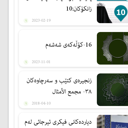
زانكۆكان:10
2023-02-19
16-كۆڵەكەی شەشەم
2023-11-01
زنجیرەی کتێب و سەرچاوەکان
٣٨- مجمع الأمثال
2018-04-10
دیاردەكانی فیكری ئیرجائی لەم