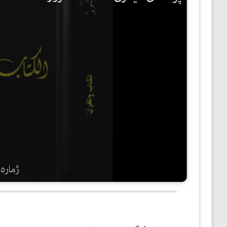
مێژوو
ئەدەب
ئافرەتان
بەبیرداهاتن
گشتی
ژمارەی 