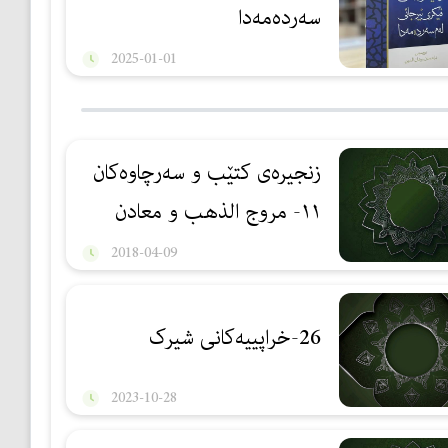
سەردەمەدا
2025-01-01
زنجیرەی کتێب و سەرچاوەکان
١١- مروج الذهب و معادن
الجوهر
2018-04-09
26-خراپییەکانی شیرک
2023-10-28