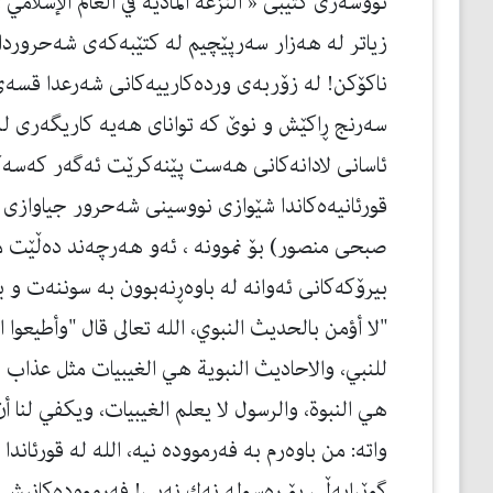
نووسه‌ری كتێبی « النزعة المادية في العالم الإسلامي 
زیاتر له‌ هه‌زار سه‌رپێچیم له‌ كتێبه‌كه‌ی شه‌حرورد
ناكۆكن! له‌ زۆربه‌ی ورده‌كارییه‌كانی شه‌رعدا قسه‌
سه‌رنج ڕاكێش و نوێ كه‌ توانای هه‌یه‌ كاریگه‌ری ل
ئاسانی لادانه‌كانی هه‌ست پێنه‌كرێت ئه‌گه‌ر كه‌سه‌كه
قورئانیه‌ه‌كاندا شێوازی نووسینی شه‌حرور جیاوازی ز
صبحی منصور) بۆ نموونه‌ ، ئه‌و هه‌رچه‌ند ده‌ڵێت م
بیرۆكه‌كانی ئه‌وانه‌ له‌ باوه‌ڕنه‌بوون به‌ سوننه‌ت و
"لا أؤمن بالحديث النبوي، الله تعالى قال "وأطيعو
للنبي، والاحاديث النبوية هي الغيبيات مثل عذاب 
هي النبوة، والرسول لا يعلم الغيبيات، ويكفي لنا 
واتە: من باوەرم بە فەرموودە نیە، الله لە قورئاندا
گوێڕایەڵی بۆ ڕەسولە نەك نەبی! فەرموودەكانیش د