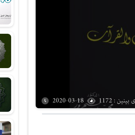
شەرحی هۆنراوەی (الجزرية)
زانستی قیرائات
وانەکانی تەجوید
بینین : 1172
2020-03-18