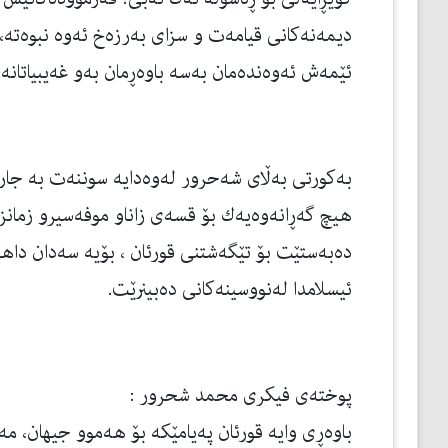
دیمەنەكانی قیامەت و سزای بەرزەخ ئەوە نبوەتە، ڕ
ئێمەش ئەوەندەمان بەسە باوەڕمان بەو غەیبیاتانە 
به‌كورتی به‌ڵای شه‌حرور له‌وه‌دایه‌ سوننه‌ت به‌ جار
هیچ گەڕانەوەیەك بۆ قسەی زاناو موفەسیرو زمانز
ده‌به‌ستێت بۆ تێگه‌شتنی قورئان ، بۆیه‌ سه‌دان داهێ
ئیسلامدا له‌نووسینه‌كانی ده‌بینرێت.
پوخته‌ی فیكری محمد شحرور :
باوه‌ڕی وایه‌ قورئان په‌یامێكه‌ بۆ هه‌موو جیهان، مه