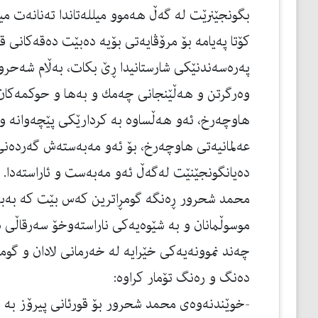
بگونجێنرێت له‌ گه‌ڵ هه‌موو میلله‌تاندا ته‌نانه‌ت میی
كۆتا په‌یامه‌ بۆ مرۆڤایه‌تی بۆیه‌ ده‌بێت ده‌قه‌كانی
په‌ره‌سه‌ندنێكی شارستانیدا ڕێ بكات، به‌ڵام شه‌حرور 
وه‌رگرتن و هه‌ڵێنجانی چه‌مك و به‌ها و حوكمه‌كان به
هاوچه‌رخ، ئه‌و هه‌ڵساوه‌ به‌ كردارێكی پێچه‌وانه‌ و
عه‌لمانیه‌تی هاوچه‌رخ، بۆ ئه‌و مه‌به‌سته‌ش گه‌رده‌نی
ده‌یانگونجێنێت له‌گه‌ڵ ئه‌و مه‌به‌ست و ئاراسته‌دا.
محمد شحرور ڕه‌نگه‌ گومڕاترین كه‌س بێت كه‌ به‌
موسوڵمانان و به‌ شێوه‌یه‌كی ناراسته‌وخۆ سه‌رقاڵی دژ
چه‌ند نموونه‌یه‌كی خێرایه‌ له‌ خه‌رمانی لادان و گومڕ
ده‌نگ و ره‌نگ تۆمار كراوه‌:
-خوێندنه‌وه‌ی محمد شحرور بۆ قورئانی پیرۆز به‌ ش