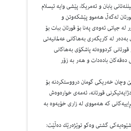
لله‌تانی یابان و ئه‌مریكا، پێشی وایه‌ ئیسلام
 قورئان له‌گه‌ڵ هه‌موو پێشكه‌وتن و
له‌ جیاتی ئه‌وه‌ی په‌نا بۆ قورئان ببات بۆ
‌ده‌ر له‌ كاریگه‌ری به‌هاكانی عه‌لمانیه‌تی
 قورئانی كردووه‌ته‌ پاشكۆی به‌هاكانی
 ده‌قه‌كان باده‌دات و هه‌ر به‌ زۆر
بێ وچان خه‌ریكی گومان درووستكردنه‌ بۆ
ایه‌تیكرنی قورئانه‌، ئه‌مه‌ی خواره‌وه‌ش
اییه‌كانی كه‌ هه‌مووی له‌ زاری خۆیه‌وه‌ به‌
ێوه‌یه‌كی گشتی وه‌كو توێژه‌رێك ده‌ڵێت: