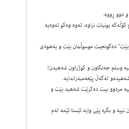
و دوو ڕووه‌.
ڵه‌كه‌ بونیات نراوه‌، ئه‌وه‌ وه‌كو ئه‌وه‌یه‌
لام بێت" ده‌گونجیت موسوڵمان بێت و یه‌هودی
علیه وسلم جه‌نگاون و كوژراون شه‌هیدن!
هیده‌و له‌گه‌ڵ پێغه‌مبه‌راندایه‌.
نییه‌ مردوو بیت ده‌كرێت شه‌هید بێت و
 نییه‌ و بگره‌ پێی وایه‌ ئێستا ئێمه‌ له‌م