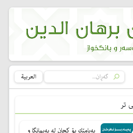
العربیة
ی تر
پەیامێك بۆ كچان لە پەیمانگا و