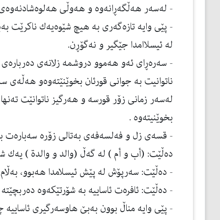
- له‌سه‌ر هه‌ڵگه‌ڕانه‌وه‌ و هه‌وڵی هه‌لوه‌شادنه‌وه‌
- پێی وایه‌ تازەگه‌ری به‌ هیچ شێوه‌یه‌ك ناكرێت به‌ب
له‌ ئیسلاامدا جێگیر و نه‌گۆڕن.
- سه‌ره‌ڕای ئه‌و هه‌موو دروشمه‌ زلانه‌ی ده‌رباره‌ی 
ناتوانیت به‌ جوانی قورئان بخوێنێته‌وه‌و هه‌ڵه‌ی سه‌
لەسەر زمانی زۆر قورسە و هەرگیز ناتوانێت تەنها
بخوێنیتەوە .
- قسه‌ی زل و فه‌لسه‌فه‌ی به‌تالی زۆره‌ سه‌باره‌ت به‌
ده‌ڵێت: (أب و أم ) له‌ گه‌ڵ (والد و والدة ) یه‌ك ش
- ده‌ڵێت: سه‌رپۆش له‌ پێش ئیسلامدا هه‌بوو، به‌ڵام
- ده‌ڵێت: ئافره‌ت ئاساییه‌ به‌ شۆرتێكه‌وه‌ ده‌ربچێته‌ 
- پێی وایه‌ مناڵ بوون به‌بێ هاوسه‌رگیری ئاساییه‌ 