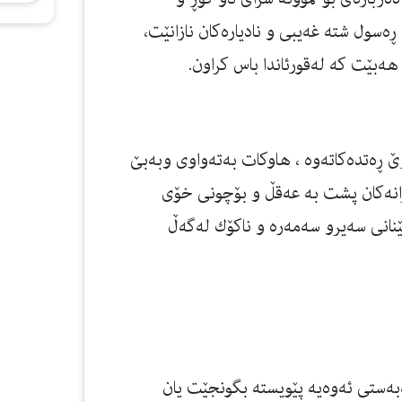
ەسول شتە غەیبی و نادیارەكان نازانێت،
هەبێت كە لەقورئاندا باس كراون.
ێ ڕه‌تده‌كاته‌وه‌ ، هاوكات به‌ته‌واوی وبەبێ
انەكان پشت به‌ عه‌قڵ و بۆچونی خۆی
نانی سه‌یرو سه‌مه‌ره‌ و ناكۆك له‌گه‌ڵ
‌به‌ستی ئه‌وه‌یه‌ پێویسته‌ بگونجێت یان