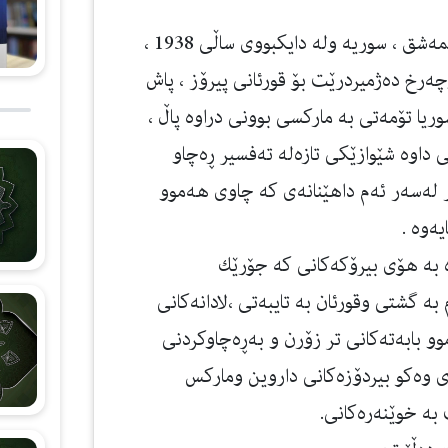
مامۆستای ئه‌ندازیاری شارستانی بووە له‌ زانكۆی دیمه‌شق ، سوریه‌ وله‌ دایكبووی ساڵی 1938 ،
وچه‌رخ ده‌ژمیردرێت بۆ قورئانی پیرۆز ، پاش
ریا تۆمه‌تی به‌ ماركسی بوونی دراوه‌ پاڵ ،
داوه‌ شێوازێكی تازه‌له‌ ته‌فسیر ڕه‌چاو
ر له‌سه‌ر ئه‌م داهێنانه‌ی كه‌ چاوی هه‌موو
‌وه‌ .
 به‌ هۆی بیرۆكه‌كانی كه‌ جۆرێك
 به‌ گشتی وقورئان به‌ تایبه‌تی ،لادانه‌كانی
موو بابه‌ته‌كانی تر زۆرن و به‌ڕه‌چاوكردنی
ی وه‌كو بیردۆزه‌كانی داروین وماركس
به‌ خوێنه‌ره‌كانی.