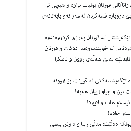
ی واتاكانی قورئان بونیات نراوه‌ و هیچی تر.
ێ دووباره‌ قسه‌كردن له‌سه‌ر ئه‌و بابه‌تانه‌ی
تێگه‌یشتنی له‌ قورئان به‌رزی كردووه‌ته‌وه‌،
ره‌تایی له‌ خویندنه‌وه‌یدا ده‌كات و قورئان
 ئایەتێك بەبێ هەڵەی ڕوون و ئاشكرا
 تێگه‌یشتنه‌كانی له‌ قورئان، بۆ نموونه‌
ت نین و جیاوازییان هه‌یه‌!
 ئیسلام هات و لایبرد!
سه‌ر جاده‌!
چونكه‌ ده‌ڵێت: مناڵی زینا و داوێن پیسی