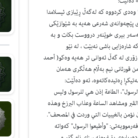
» ده‌ڵێت:
ا وه‌دی كردووه‌ كە له‌گه‌ڵ ڕێبازی ئیسلامدا
ی پێچه‌وانه‌ی شه‌رعی هه‌یه‌ به‌ شێوازێكی
ه‌سه‌ر بیری خوێنه‌ر درووست بكات و به‌
‌ شاره‌زایی باشی نه‌بێت ، له‌ نێو
ۆری له‌ گه‌ڵ ئه‌وانی تر هه‌یه‌ وه‌كو( أحمد
ن قورئانی نیم به‌ڵام هه‌ڵگری هه‌مان
 بەتیكڕا ڕەتیدەكاتەوە، ئەو ده‌ڵێت:
ا الرسول"، الطاعة إذن هي للرسول وليس
القبر ومشاهد الساعة وعذاب البرزخ وهذه
أن نؤمن بالغيبيات التي وردت في المصحف".
 فەرموویەتی: "وأطيعوا الرسول" كەواتە
ەربارەی بۆ نموونە سزای ناو گۆڕ و