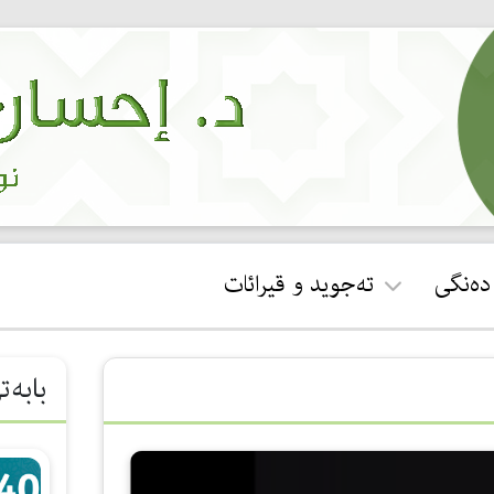
 دەنگی
تەجوید و قیرائات
ئجازەی قورئان خوێندن
بابەت
جوان خوێندنەوەی سوڕەتی
فاتیحە