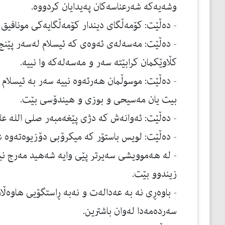
وشه‌یه‌كه‌ شه‌رعناسه‌كان په‌یدایان كردووه‌.
- ده‌ڵێت: كۆمه‌ڵگای دیندار كۆمه‌ڵگایه‌كی مونافیق 
- ده‌ڵێت: مه‌سه‌له‌ی ئه‌وه‌ی كه‌ ئیسلام له‌سه‌ر پێنج كۆ
كڵاوێكمان كرابێته‌ سه‌ر و مه‌سه‌له‌كه‌ وا نییه‌.
- ده‌ڵێت: موسوڵمان هه‌رئه‌وه‌ نییه‌ سه‌ر به‌ ئیس
بیت یان مه‌سیحی و بوزی و هیندۆسی بێت.
- ده‌ڵێت: ئه‌وانه‌ش كه‌ دژی پێغه‌مبه‌ر صلی الله 
- ده‌ڵێت: لویس باستۆر كه‌ میكرۆبی دۆزیوه‌ته‌وه‌ شه‌
- له‌ هه‌موویشی سه‌یرتر پێی وایه‌ شه‌هید مه‌رج 
زیندوو بێت.
- باوه‌ڕی نه‌ به‌ عه‌داله‌ت و نه‌به‌ ڕاستگۆیی هاوه‌ڵان
سه‌رده‌مه‌دا له‌وان باشترین.