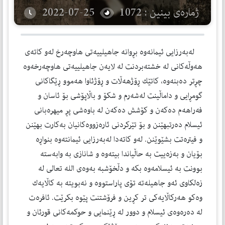
ژمارەی بینین : 1072
2022-07-25
لەبەرزایی ئیمانەوە بڕوانە جاهیلییەتی هاوچەرخ لەو كاتەی
هەوڵەكانی لە خشتەبردنت لە لایەن جاهیلییەتی هاوچەرخەوە
چڕتر دەبنەوە، كاتێك ڕۆژهەڵات و ڕۆژئاوا هەموو ڕێگاكانی
گومڕایی و داماڵینت لەشەرم و شكۆ و باڵاپۆشی بۆ ئاسان و
فەراهەم دەكەن و كۆشش دەكەن لە باوەشی پڕ میهرەبانی
ئیسلام دەرتبهێنن و بۆ تێركردنی ئارەزووەكانیان بەكارت بهێنن
و فیترەتت بشێوێنن. لەو كاتەدا لەبەرزایی ئیمانتەوە بنواڕە
بۆیان و بەزەییت بە حاڵیاندا بیتەوە و شانازی بە وابەستە
بوونت بە ئیسلامەوە بكە و دڵخۆشبە بەوەی الله تعالی لە
زەلكاوی ئەو جاهیلەتە تۆی پاراستووە و نەبویتە بە كاڵایەك
وەكو هەركاڵایەكی تر كڕین و فرۆشتنت پێوە بكرێت. ئافرەت
لە دەرەوەی ئیسلام و دوور لە ڕێنمایی و حوكمەكانی قورئان و