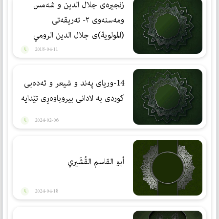
زنجيره‌ى جلال الدين و شه‌مس
ومه‌سنه‌وى ٢- ته‌ریقه‌تی
(المولویة)ی جلال الدین الرومي
2018-04-11
14-وریای پەند و شیعر و ئەدەبی
كوردی بە لادانی بیروباوەڕی تێدایە
2024-02-06
أبو القاسم القُشَيري
2024-04-18