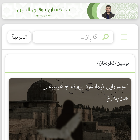
العربیة
نوسین/ئافرەتان/
لەبەرزایی ئیمانەوە بڕوانە جاهیلییەتی
هاوچەرخ