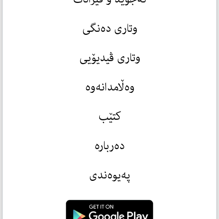
وتاری دەنگی
وتاری ڤیدیۆیی
وەڵامدانەوە
کتێب
دەربارە
پەیوەندی