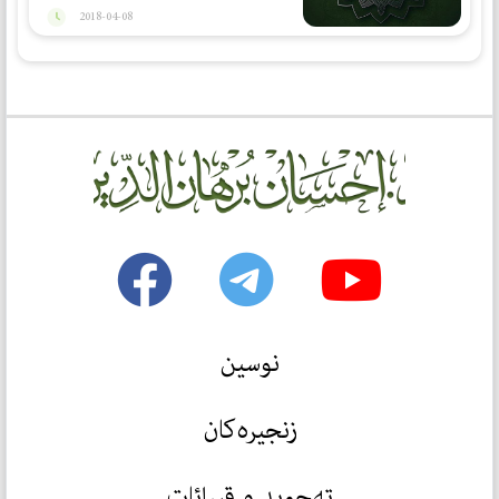
2018-04-08
نوسین
زنجیرەکان
تەجوید و قیرائات