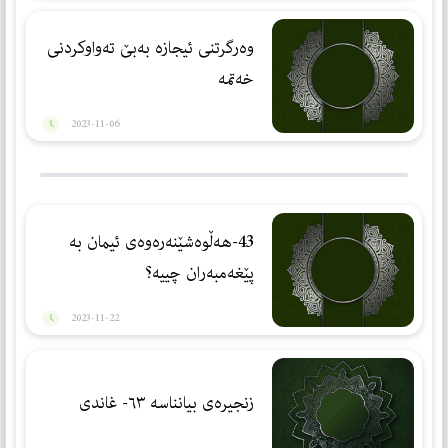
وه‌رگرتنی ئیجازه‌ به‌بێ ته‌واوكردنی
خه‌تمه‌
2023-11-06
43-هەڵوەشێنەرەوەی ئیمان بە
پێغەمبەران چییە؟
2023-11-22
زنجیرەی بیانناسە ٦٣- غاندی