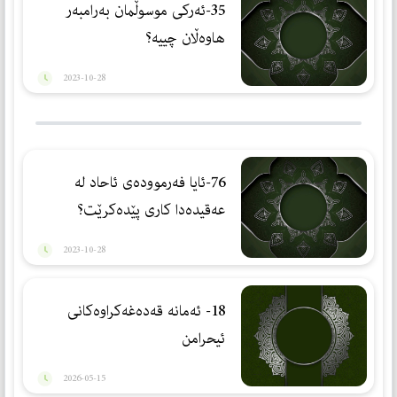
35-ئەرکی موسوڵمان بەرامبەر
هاوەڵان چییە؟
2023-10-28
76-ئایا فەرموودەی ئاحاد لە
عەقیدەدا کاری پێدەکرێت؟
2023-10-28
18- ئەمانە قەدەغەكراوەكانی
ئیحرامن
2026-05-15