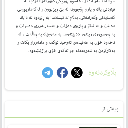
سوننەتە مەزنەكەی، هەموو ڕۆژێكی دووركەوتنەوەیە لە
فیترەتی پاك و پاراو ڕۆچوونە لە بێ ڕیزبوون و لەكەداربوونی
كەسایەتی وكەرامەتی، بەڵام لە ئیسلامدا بە ڕێزەوە لە دایك
دەبێت و بە شكۆ و پاراوی دەژێت و بەسەربەرزی دەمرێت و
بە ڕووسووری زیندوو دەبێتەوە...بە مەرجێك بە ڕواڵەت و لە
ناخەوە خۆی بە عەقیدەی تەوحید تۆكمە و دامەزراو بكات و
بەكاركردن بە شەریعەتە جوانەكەی خۆی برازێنێتەوە.
بڵاوکردنەوە
بابەتی تر