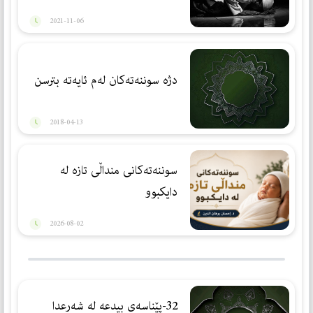
2021-11-06
دژه‌ سوننه‌ته‌كان له‌م ئایه‌ته‌ بترسن
2018-04-13
سوننەتەكانی منداڵی تازە لە
دایكبوو
2026-08-02
32-پێناسەی بیدعە لە شەرعدا