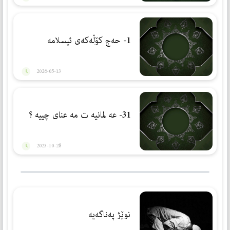
1- حەج كۆڵەكەی ئیسلامە
2026-05-13
31- عه لمانیه ت مه عنای چییه ؟
2023-10-28
نوێژ پەناگەیە