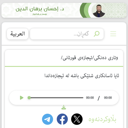
العربیة
وتاری دەنگی/ئیجازەی قورئانی/
ئایا ئاسانكاری شتێكی باشه‌ له‌ ئیجازه‌داندا
/
00:00
00:00
بڵاوکردنەوە