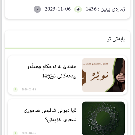
ژمارەی بینین : 1436
2023-11-06
بابەتی تر
هەندێ لە ئەحکام وهەڵەو
بیدعەکانی نوێژ:14
2020-03-18
ئایا دیوانی شافیعی هەمووی
شیعری خۆیەتی؟
2021-10-25