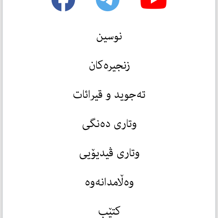
نوسین
زنجیرەکان
تەجوید و قیرائات
وتاری دەنگی
وتاری ڤیدیۆیی
وەڵامدانەوە
کتێب