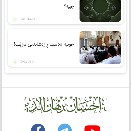
چییە؟
2023-10-28
خوتبە دەست ڕاوەشاندنی ناوێت!
2022-06-01