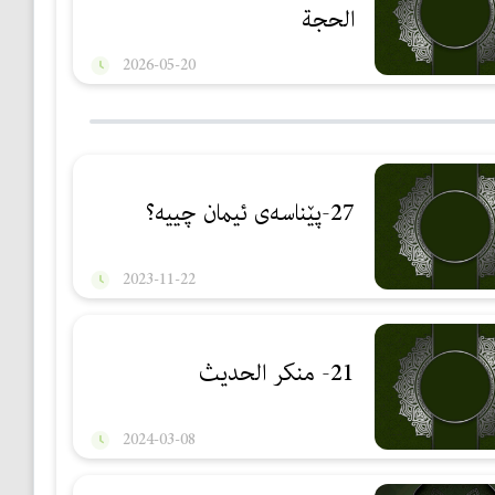
الحجة
2026-05-20
27-پێناسەی ئیمان چییە؟
2023-11-22
21- منكر الحديث
2024-03-08