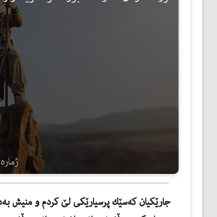
مێژوو
ئەدەب
ئافرەتان
بەبیرداهاتن
گشتی
ژمارەی 
جارێكیان كه‌سێك پرسیارێكی لێ كردم و منیش به‌ده‌