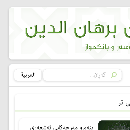
العربیة
ی تر
بنەماو مەرجەكانی ئەشعەری