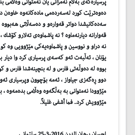
پرسیاره‌كه‌ی به‌ڵام نه‌مزانی یان نه‌متوانی وه‌ڵامی بده‌
ده‌وه‌ترێت كورد له‌سه‌رده‌می ماده‌كانه‌وه‌ خاوه‌ن د
سه‌ده‌كانیشدا دواتر قه‌واره‌و و ده‌سه‌ڵاتی هه‌بووه
قه‌وارانه‌ دیارنه‌ماوه‌ ؟ نه‌ پاشماوه‌ی ته‌لارو كۆشك 
نه‌ دراو و نووسین و پاشماوه‌یه‌كی مێژوویی وه‌ كو 
یۆنان ، ئه‌ڵبه‌ت ئه‌و كه‌سه‌ی پرسیاری كرد وا دیار ب
بووه‌ له‌ ده‌وڵه‌تی فارس و له‌ بنچینه‌شدا فارس و كور
دوو ڕه‌گه‌زی جیاواز ، ئه‌مه‌ بۆچوون وپرسیاری ئه‌و 
مێژوودا نه‌متوانی به‌ به‌ڵگه‌وه‌ وه‌ڵامی بده‌مه‌وه‌ 
مێژوویش كرد.. فما أشفی غلیلاً.
إحسان برهان الدین
2016-3-25 سلێمانی