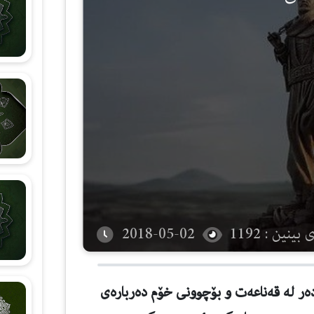
شەرحی هۆنراوەی (الجزرية)
زانستی قیرائات
وانەکانی تەجوید
بینین : 1192
2018-05-02
ر له‌ قه‌ناعه‌ت و بۆچوونی خۆم ده‌رباره‌ی