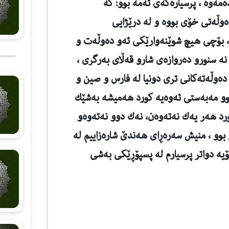
مه‌وه‌ ، پرسیاره‌كه‌ی ئه‌مه‌ بوو: كه‌
ه‌وڵه‌تی خۆی بووه‌ و له‌ درێژایی
‌ ، بۆچی هیچ شوێنه‌وارێكی ئه‌و ده‌وڵه‌ت و
، نه‌ سنورو ده‌روازه‌ی شارو قه‌ڵای به‌رگری ،
ده‌وڵه‌ته‌كانی تری دونیا له‌ فارس و صین و
وو مه‌به‌ستی ئه‌وه‌یه‌ كورد هه‌میشه‌ به‌شێك
د هه‌ر یه‌ك نه‌ته‌وه‌ن، نه‌ك دوو نه‌ته‌وه‌و
بوو ، منیش سه‌ره‌ڕای هه‌ندێ شاره‌زاییم له‌
، بۆیه‌ دواتر پرسیارم له‌ پسپۆڕێكی به‌شی