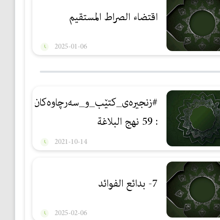
اقتضاء الصراط المستقيم
2025-01-06
#زنجيره‌ى_كتێب_و_سه‌رچاوه‌كان
: 59 نهج البلاغة
2021-10-14
7- بدائع الفوائد
2025-02-06