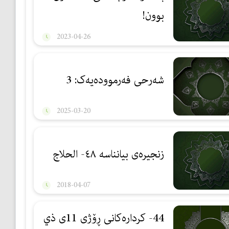
بوون!
2023-04-26
شەرحی فەرموودەیەک: 3
2025-03-20
زنجیرەی بیانناسە ٤٨- الحلاج
2018-04-07
44- كردارەكانی ڕۆژی 11ی ذي