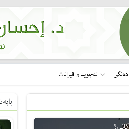
 دەنگی
تەجوید و قیرائات
ئجازەی قورئان خوێندن
بابەت
جوان خوێندنەوەی سوڕەتی
فاتیحە
كانی؟