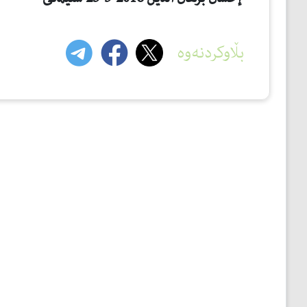
بڵاوکردنەوە