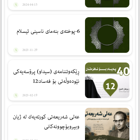
2024-04-15
6-پوختەی بنەمای ناسینی ئیسلام
2023-11-29
ڕێكه‌وتننامه‌ی (سیداو) پرۆسەیەكی
نێودەوڵەتی بۆ فەساد:12
2023-02-19
عەلی شەریعەتی كورتەیەك لە ژیان
وبیروبۆچوونەكانی