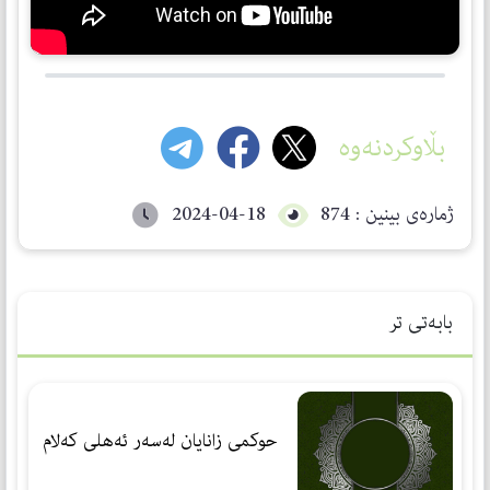
بڵاوکردنەوە
ژمارەی بینین : 874
2024-04-18
بابەتی تر
حوكمی زانایان لەسەر ئەهلی كەلام