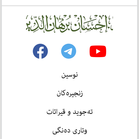
نوسین
زنجیرەکان
تەجوید و قیرائات
وتاری دەنگی