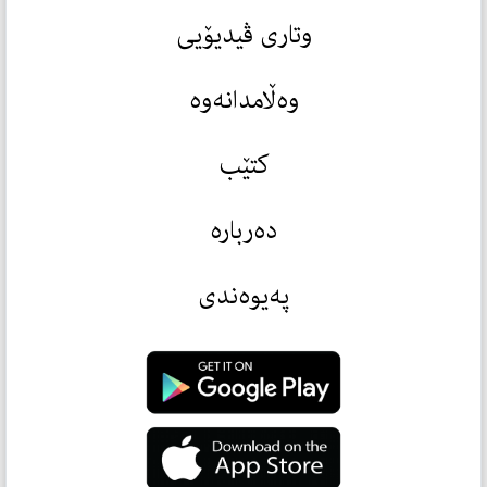
وتاری ڤیدیۆیی
وەڵامدانەوە
کتێب
دەربارە
پەیوەندی