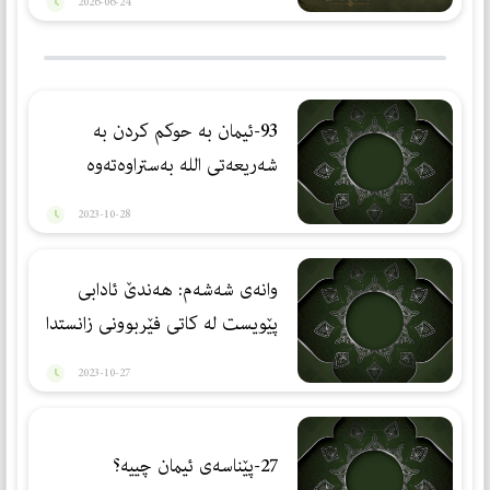
2026-06-24
93-ئیمان بە حوکم کردن بە
شەریعەتی اللە بەستراوەتەوە
2023-10-28
وانه‌ی شه‌شه‌م: هه‌ندێ ئادابی
پێویست له‌ كاتی فێربوونی زانستدا
2023-10-27
27-پێناسەی ئیمان چییە؟