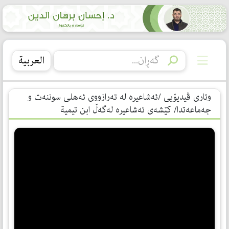
العربیة
وتاری ڤیدیۆیی /ئەشاعیرە لە تەرازووی ئەهلی سوننەت و
جەماعەتدا/ كێشەی ئەشاعیرە لەگەڵ ابن تیمیة