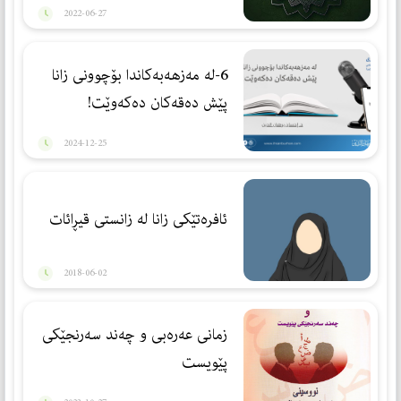
2022-06-27
6-لە مەزهەبەكاندا بۆچوونی زانا
پێش دەقەكان دەكەوێت!
2024-12-25
ئافرەتێكی زانا لە زانستی قیڕائات
2018-06-02
زمانی عەرەبی و چەند سەرنجێكی
پێویست