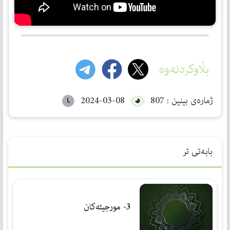
بڵاوکردنەوە
ژمارەی بینین : 807
2024-03-08
بابەتی تر
3- مورجیئەكان