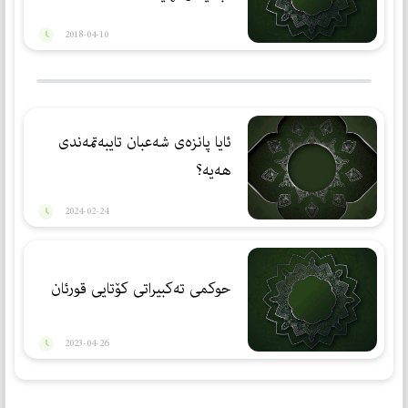
2018-04-10
ئایا پانزەی شەعبان تایبەتمەندی
ھەیە؟
2024-02-24
حوكمی تەكبیراتی كۆتایی قورئان
2023-04-26