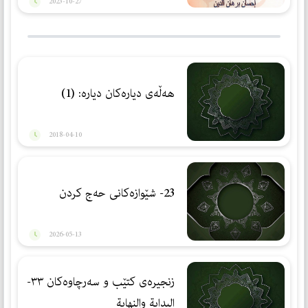
2023-10-27
هه‌ڵه‌ی دياره‌كان دياره‌: (1)
2018-04-10
23- شێوازەكانی حەج كردن
2026-05-13
زنجیرەی کتێب و سەرچاوەکان ٣٣-
البداية والنهاية