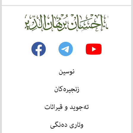
نوسین
زنجیرەکان
تەجوید و قیرائات
وتاری دەنگی