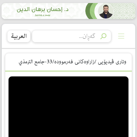
العربیة
وتاری ڤیدیۆیی /زاراوەكانی فەرموودە/33-جامع الترمذي