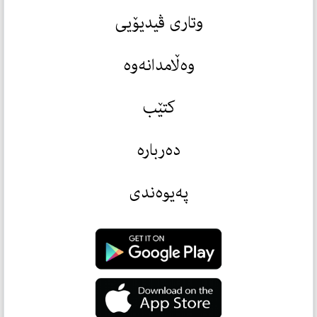
وتاری ڤیدیۆیی
وەڵامدانەوە
کتێب
دەربارە
پەیوەندی