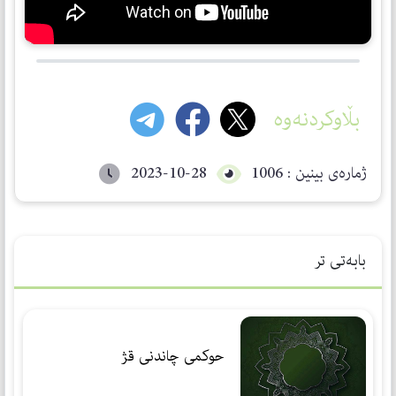
بڵاوکردنەوە
ژمارەی بینین : 1006
2023-10-28
بابەتی تر
حوكمی چاندنی قژ