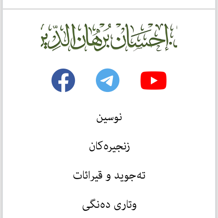
نوسین
زنجیرەکان
تەجوید و قیرائات
وتاری دەنگی