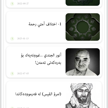
2022-06-27
1- اختلاف أمتي رحمة
2025-01-13
أنور الجندي ...نموونەیەك بۆ
بەرەكەتی تەمەن!
2022-07-05
(امرۆ القیس) له‌ فه‌رمووده‌كاندا