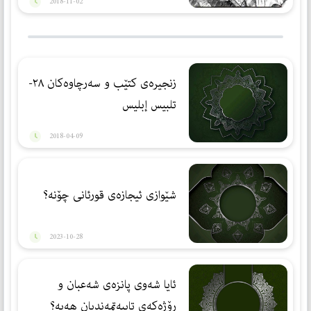
2018-11-02
زنجیرەی کتێب و سەرچاوەکان ٢٨-
تلبيس إبليس
2018-04-09
شێوازی ئیجازه‌ی قورئانی چۆنه‌؟
2023-10-28
ئایا شەوی پانزەی شەعبان و
ڕۆژەكەی تایبەتمەندیان ھەیە؟