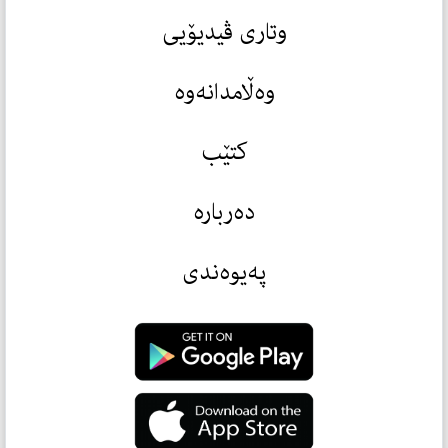
وتاری ڤیدیۆیی
وەڵامدانەوە
کتێب
دەربارە
پەیوەندی