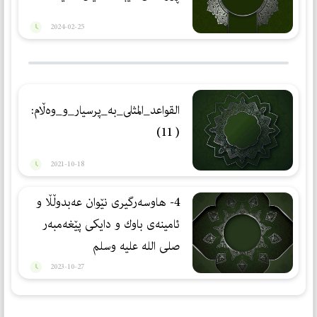
2024-02-25
القواعد_المثلى_بە_پرسیار_و_وەڵام:
( 11)
2021-10-18
4- هاوسه‌رگیری نێوان عه‌بدوڵڵا و
ئامینه‌ی باوك و دایكی پێغه‌مبه‌ر
صلی الله علیه وسلم
2023-10-27