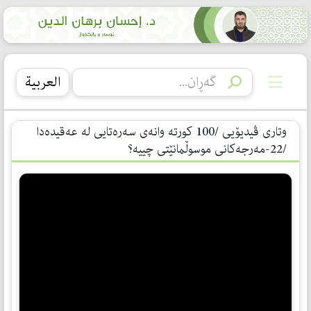
العربیة
وتاری ڤیدیۆیی /100 کورتە وانەی سەرەتایی لە عەقیدەدا
/22-مەرجەکانی موسوڵمانێتی چییە؟