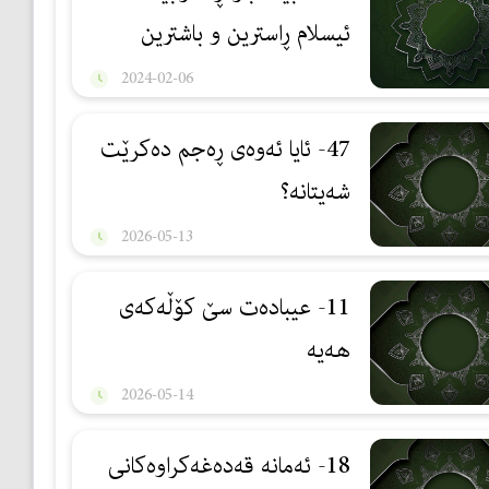
ئیسلام ڕاسترین و باشترین
بەرنامەیە بۆ ژیان
2024-02-06
47- ئایا ئەوەی ڕەجم دەكرێت
شەیتانە؟
2026-05-13
11- عیبادەت سێ كۆڵەكەی
هەیە
2026-05-14
18- ئەمانە قەدەغەكراوەكانی