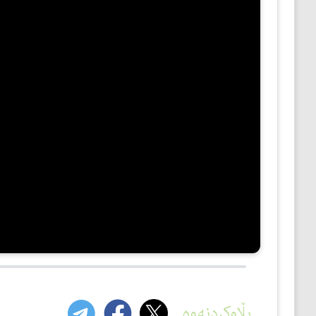
مێژوو
ئەدەب
ئافرەتان
بەبیرداهاتن
گشتی
بڵاوکردنەوە