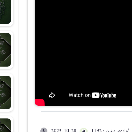
شەرحی هۆنراوەی (الجزرية)
زانستی قیرائات
وانەکانی تەجوید
ژمارەی بینین : 1192
2023-10-28