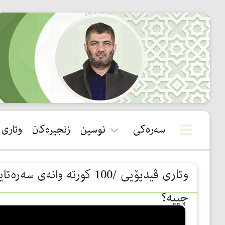
سەرەکی
نوسین
زنجیرەکان
وتاری
قورئان
سوننەت
چییە؟
بیروباوەڕ