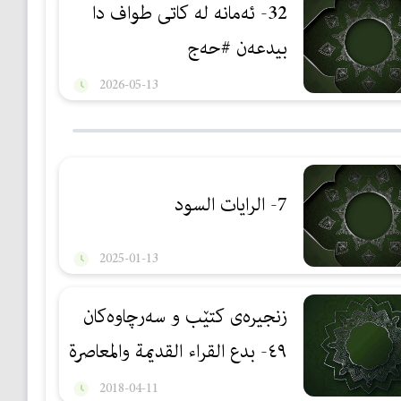
32- ئەمانە لە كاتی طواف دا
بیدعەن #حەج
2026-05-13
7- الرايات السود
2025-01-13
زنجیرەی کتێب و سەرچاوەکان
٤٩- بدع القراء القديمة والمعاصرة
2018-04-11