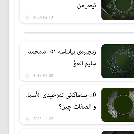
ئیحرامن
2026-05-13
زنجیرەی بیانناسە ٥١- د.محمد
سليم العوَّا
2018-04-08
10-بنەماكانی تەوحیدی الأسماء
و الصفات چین؟
2023-11-22