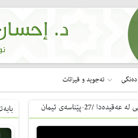
 دەنگی
تەجوید و قیرائات
ئجازەی قورئان خوێندن
وتاری ڤیدیۆیی /100 کورتە وانەی سەرەتایی لە عەقیدەدا /27-پێناسەی ئیمان
بابەت
جوان خوێندنەوەی سوڕەتی
فاتیحە