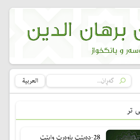
العربیة
ی تر
28-دەبێت باوەڕت وابێت