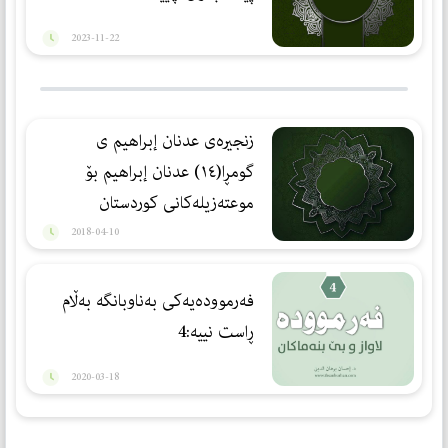
2023-11-22
زنجيره‌ى عدنان إبراهيم ى
گومڕا(١٤) عدنان إبراهیم بۆ
موعته‌زیله‌كانی كوردستان
فریادره‌س بوو
2018-04-10
فەرموودەیەكی بەناوبانگە بەڵام
ڕاست نییە:4
2020-03-18