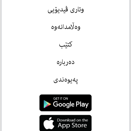
وتاری ڤیدیۆیی
وەڵامدانەوە
کتێب
دەربارە
پەیوەندی