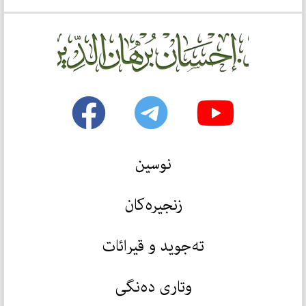
نوسین
زنجیرەکان
تەجوید و قیرائات
وتاری دەنگی