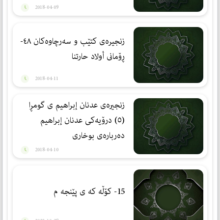
2018-04-09
زنجیرەی کتێب و سەرچاوەکان ٤٨-
ڕۆمانى أولاد حارتنا
2018-04-11
زنجيره‌ى عدنان إبراهيم ى گومڕا
(٥) درۆیەکی عدنان إبراهیم
ده‌رباره‌ی بوخاری
2018-04-10
15- كۆڵه كه ی پێنجه م