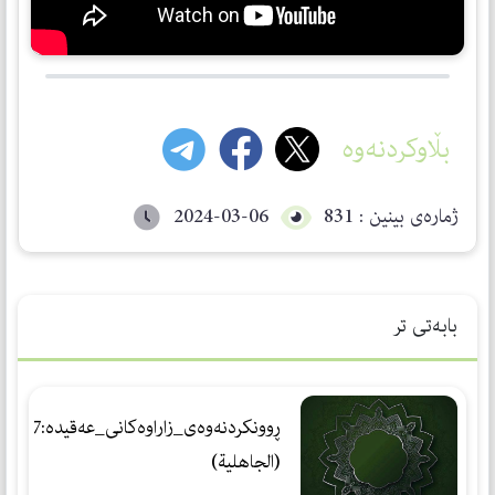
بڵاوکردنەوە
ژمارەی بینین : 831
2024-03-06
بابەتی تر
ڕوونكردنه‌وه‌ی_زاراوه‌كانی_عه‌قیده‌:17
(الجاهلیة)