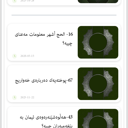
2023-10-28
16- الحج أشهر معلومات مەعنای
چییە؟
2026-05-15
67-پوختەیەك دەربارەی خەواریج
2023-11-22
43-هەڵوەشێنەرەوەی ئیمان بە
پێغەمبەران چییە؟