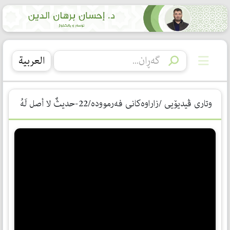
العربیة
وتاری ڤیدیۆیی /زاراوەكانی فەرموودە/22-حديثٌ لا أصل لَهُ