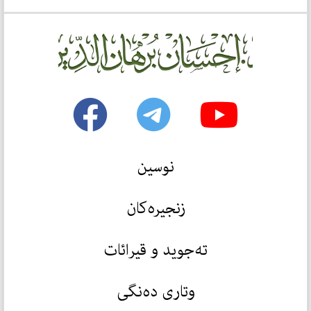
نوسین
زنجیرەکان
تەجوید و قیرائات
وتاری دەنگی