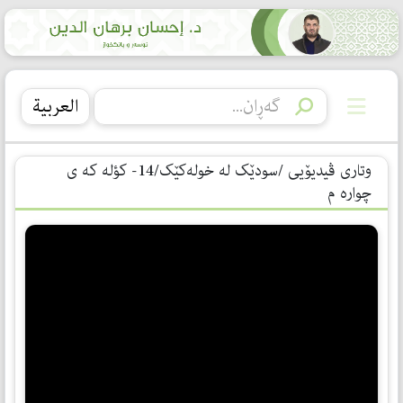
العربیة
وتاری ڤیدیۆیی /سودێک لە خولەکێک/14- كؤله كه ی
چواره م