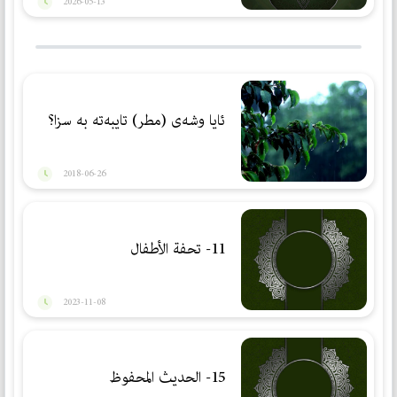
2026-05-13
ئایا وشه‌ی (مطر) تایبه‌ته‌ به‌ سزا؟
2018-06-26
11- تحفة الأطفال
2023-11-08
15- الحديث المحفوظ