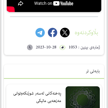
بڵاوکردنەوە
ژمارەی بینین : 1053
2023-10-28
بابەتی تر
ڕەخنەكانی لەسەر شوێنكەوتوانی
مەزهەبی مالیكی