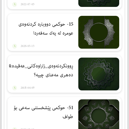
2022-07-05
15- حوكمی دووبارە كردنەوەی
عومرە لە یەك سەفەردا
2026-05-15
ڕوونكردنه‌وه‌ی_زاراوه‌كانی_عه‌قیده‌:4
ده‌هری مه‌عنای چییه‌؟
2018-04-09
51- حوكمی پێشخستنی سەعی بۆ
طواف