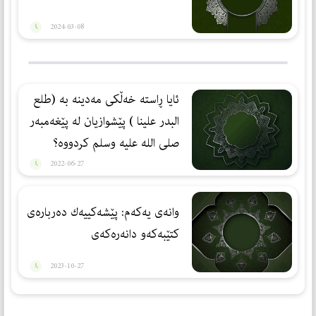
2024-03-08
ئایا ڕاسته‌ خه‌ڵكی مه‌دینه‌ به‌ (طلع
البدر علینا ) پێشوازیان له‌ پێغه‌مبه‌ر
صلی الله علیه وسلم كردووه‌؟
2022-06-27
وانه‌ی یه‌كه‌م: پێشه‌كییه‌ك ده‌رباره‌ی
كتێبه‌كه‌و دانه‌ره‌كه‌ی
2023-10-27