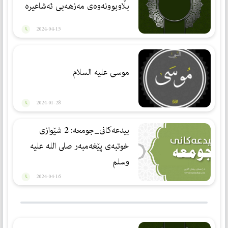
بڵاوبوونەوەی مەزهەبی ئەشاعیرە
2024-04-15
موسی علیه السلام
2024-01-28
بيدعه‌كانى_جومعه: 2 شێوازى
خوتبه‌ى پێغه‌مبه‌ر صلى الله عليه
وسلم
2024-04-16