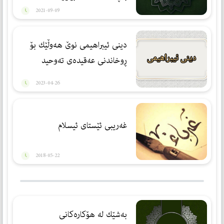
2021-09-09
دینی ئیبراهیمی نوێ هەوڵێك بۆ
ڕوخاندنی عەقیدەی تەوحید
2023-04-26
غەریبی ئێستای ئیسلام
2018-05-22
بەشێك لە هۆكارەكانی