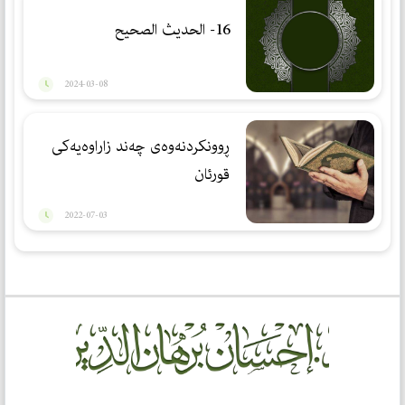
16- الحديث الصحيح
2024-03-08
ڕوونكردنەوەی چەند زاراوەیەكی
قورئان
2022-07-03