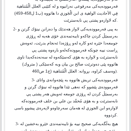
فه‌رمووده‌يه‌كى مه‌رفوعى نه‌زانيوه‌ و له‌ كتێبى العلل الْمُتناهية
فِي الأحاديث الواهية ى ابن الْجَوزي دا هاتووه‌ (ب1 ل458-459)
كه‌ لاوازه‌و پشتى پي نابه‌سترێت
.
به‌ پيى فه‌رمووده‌يه‌كى لاواز هه‌ندێك وا ده‌زانن نينۆك گرتن و
2-
به‌رسمێڵ كردن چاكه‌و تايبه‌تمه‌ندى خۆى هه‌يه‌ له‌ ڕۆژى
جومعه‌دا خێره‌ ئه‌و كاره‌ له‌و ڕۆژه‌دا ئه‌نجام بدرێت، ئه‌وه‌ش
ڕاست نييه‌ چونكه‌ فه‌رمووده‌كه‌له‌و باره‌وه‌ پشتى پي
نابه‌سترێت و لاوازه‌ به‌ هۆى كه‌سێكه‌وه‌ له‌ سه‌نه‌ده‌كه‌يدا ناوى
هاتووه‌ پێى ده‌وترێت صالح بن بيان وبه‌ كه‌سێكى ( متروك)
وه‌سف كراوه‌، بڕوانه‌: العلل الْمُتناهية (ج1 ص460
).
فه‌رمووده‌يه‌كى تريش هاتووه‌ به‌ پێچه‌وانه‌ى واتاى
3-
فه‌رمووده‌ى پێشوو كه‌ نه‌هى تێدا هاتووه‌ له‌ نينۆك گرتن و
به‌رسمێڵ كردن له‌ ڕۆژى جومعه‌ ئه‌ويش هه‌ر پشتى پي
نابه‌سترێت و به‌ هۆى مُحمَّد بن علي بن خلف فه‌رمووده‌كه‌
لاوازه‌و ابن الجوزي له‌ هه‌مان سه‌رچاوه‌و لاپه‌ره‌ى پيشوو باسى
.
هيچ به‌ڵگه‌يه‌كى صحيح نييه‌ بۆ تايبه‌تمه‌ندى خێرو به‌خشين له‌
3-
ڕۆژى جومعه‌دا، زياتر له‌ رۆژانى ترو ئه‌و فه‌رمووده‌ش له‌و