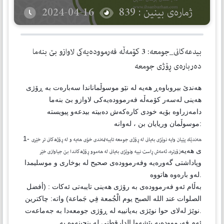
ژمارەی بینین : 839
2024-04-16
بيدعه‌كانى_جومعه: 3 كۆمه‌ڵه‌ فه‌رمووده‌يه‌كى لاوازو بێ بنه‌ما
ده‌رباره‌ى ڕۆژى جومعه
هه‌ندێ بيروباوه‌ڕ هه‌يه‌ له‌ نێو موسوڵماناندا سه‌باره‌ت به‌ ڕۆژى
هه‌ينى له‌سه‌ر كۆمه‌ڵه‌ فه‌رمووده‌يه‌كى لاوازو بێ بنه‌ما
دامه‌زراوه‌ بۆيه‌ خودى كاره‌كه‌ش ده‌بيته‌ بيدعه‌و پيويسته‌
:
1-
هه‌ندێك پێيان وايه‌ نوێژى به‌يانى له‌ ڕۆژى جومعه‌ تايبه‌تمه‌ندى خۆى هه‌يه‌ و له‌ ڕۆژه‌كانى تر خێرى
ى هه‌يه‌
زۆرتره‌، ئه‌مه‌ش ڕاست نييه‌ ونوێژى به‌يانى له‌ هه‌موو ڕۆژه‌كاندا بێ جياوازى خێر
وپاداشتى گه‌وره‌يه‌ وفه‌رمووده‌ى صحيح له‌ بوخارى و موسليمدا
.
به‌ڵام ئه‌و فه‌رمووده‌ى به‌ رۆژى هه‌ينى تايبه‌تى ئه‌كات : (أفضل
الصلوات عند الله الصبح يوم الْجُمعة فِي جَماعة) واته‌: چاكترين
نوێژ له‌لاى حوا نوێژى به‌يانييه‌ له‌ ڕۆژى جومعه‌دا به‌ جه‌ماعه‌ت
.
ئه‌م فه‌رمووده‌يه‌ پێشه‌وا الدارقطني له‌ بنچينه‌وه‌ به‌