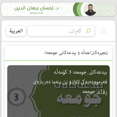
العربیة
زنجیرەکان/هه‌ڵه‌ و بیدعه‌كانی جومعە/
بيدعه‌كانى_جومعه: 3 كۆمه‌ڵه‌
فه‌رمووده‌يه‌كى لاوازو بێ بنه‌ما ده‌رباره‌ى
ڕۆژى جومعه