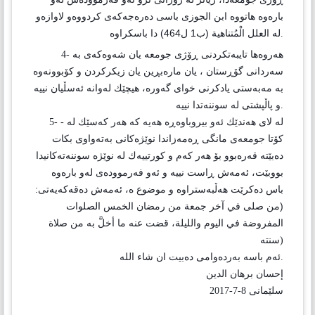
باره‌وه‌ هاتووه‌ ابن الجوزى باسى ده‌ره‌جه‌كه‌ى كردووه‌و لاوازه‌و
.
هه‌روه‌ها تايبه‌تكردنى ڕۆژى جومعه‌ يان شه‌وه‌كه‌ى به‌
4-
سه‌ردانى گۆڕستان ، يان ماره‌بڕين يان زيكركردن و كۆبوونه‌وه‌
به‌ مه‌به‌ستى يادكرنى خواى گه‌وره‌، هيچێك له‌وانه‌ ئه‌سڵيان نييه‌
.
له‌ لاى هه‌ندێك ئه‌و بيروباوه‌ڕه‌ هه‌يه‌ كه‌ هه‌ر كه‌سێك له‌
5- -
كۆتا جومعه‌ى مانگى ڕه‌مه‌زاندا نوێژه‌كانى به‌ته‌واوى بكات
ده‌بێته‌ قه‌ره‌بوو بۆ هه‌ر كه‌م و كورتييه‌ك له‌ نوێژه‌ سوننه‌ته‌كانيدا
بووبێت، ئه‌مه‌ش ڕاست نييه‌ و ئه‌و فه‌رمووده‌ى له‌و باره‌وه‌
باس ده‌كرێت هه‌ڵبه‌ستراوه‌ و موضوع ه‌، ئه‌مه‌ش ده‌قه‌كه‌يه‌تى:
(من صلى في آخر جمعة من رمضان الخمس الصلوات
المفروضة في اليوم والليلة، قضت عنه ما أخلَّ به من صلاة
سنته
)
ئه‌م باسه‌ به‌رده‌وامى ده‌بيت ان شاء الله
.
إحسان برهان الدين
سلێمانى
2017-7-8