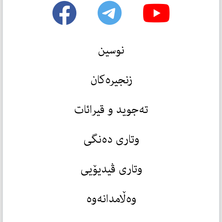
نوسین
زنجیرەکان
تەجوید و قیرائات
وتاری دەنگی
وتاری ڤیدیۆیی
وەڵامدانەوە