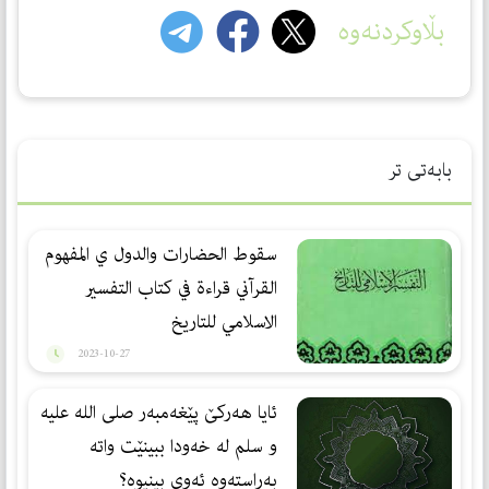
بڵاوکردنەوە
بابەتی تر
سقوط الحضارات والدول ي المفهوم
القرآني قراءة في كتاب التفسير
الاسلامي للتاريخ
2023-10-27
ئایا هەركێ پێغەمبەر صلی الله علیه
و سلم لە خەودا ببینێت واتە
بەڕاستەوە ئەوی بینیوە؟