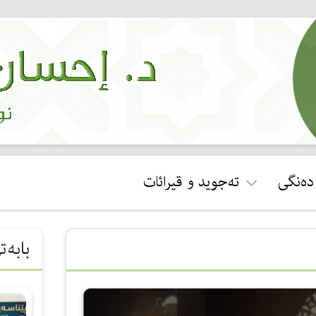
 دەنگی
تەجوید و قیرائات
ئجازەی قورئان خوێندن
بابەت
جوان خوێندنەوەی سوڕەتی
فاتیحە