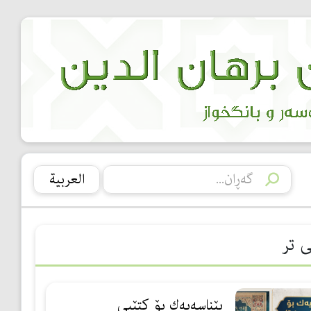
العربیة
ی تر
پێناسەیەك بۆ كتێبی