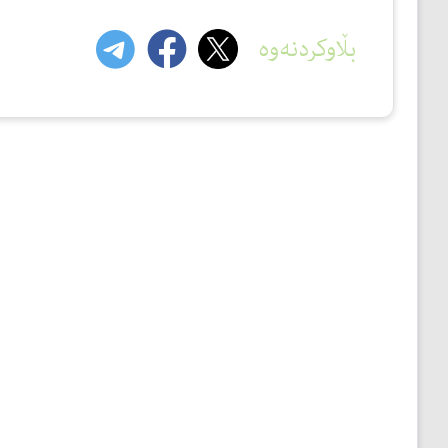
بڵاوکردنەوە