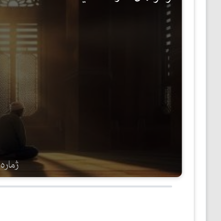
مێژوو
ئەدەب
ئافرەتان
بەبیرداهاتن
گشتی
ژمارەی 