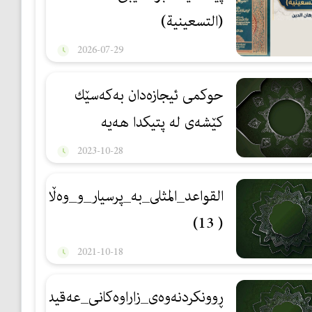
(التسعینیة)
2026-07-29
حوكمی ئیجازه‌دان به‌كه‌سێك
کێشەی له‌ پتیكدا هه‌یه‌
2023-10-28
القواعد_المثلى_بە_پرسیار_و_وەڵام:
( 13)
2021-10-18
ڕوونكردنه‌وه‌ی_زاراوه‌كانی_عه‌قیده‌:9