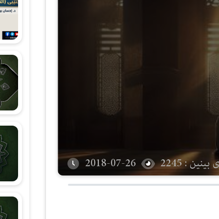
شەرحی هۆنراوەی (الجزرية)
زانستی قیرائات
وانەکانی تەجوید
بینین : 2245
2018-07-26