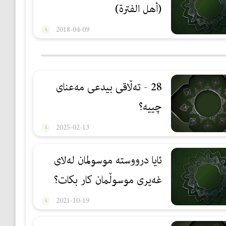
(أهل الفترة)
2018-04-09
28 - تەڵاقی بیدعی مەعنای
چییە؟
2025-02-13
ئایا درووستە موسولمان لەلای
غەیری موسوڵمان كار بكات؟
2021-10-19