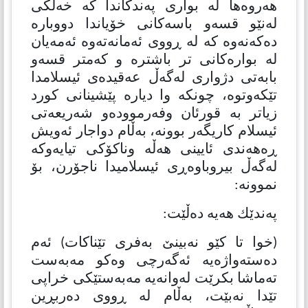
هەروەها لە بواری پەندكاندا كە خەڵكی
لەنێو قسەو باسەكانی خۆیاندا دووبارە
دەکەنەوە كە لە ڕووی ئەمانەتەوە ئەمەیان
لە بوارەكانی تر باشترە و كەمتر قسەو
بابەتی دژواری لەگەڵ عەقیدەی ئیسلامدا
تێكەوتوە، چونکە وا دیارە پێشینانی کورد
زیاتر بە قورئان وفەرموودەو شەریعەتی
ئیسلام کاریگەر بوونە، بەڵام دواجار ئەویش
ڕەهەندی ئایینی هەڵە وناکۆکی تیایەوکە
لەگەڵ بیروباوەڕی ئیسلامیدا ناجۆرن، بۆ
نموونە:
پەندێك هەیە دەڵێت:
(خوا تا كێو نه‌بینێ به‌فری تێناكات) ئەم
دەستەواژەیە ئەگەرچی وەکو مەبەست
تەماشا بکرێت لەوانەیە مەبەستێکی خراپی
تێدا نەبێت، بەڵام لە ڕووی دەربڕین