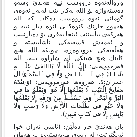
وڕواڵەتەوە درووست نییە هەندێ وشەو
دەستەواژە بۆ الله بەكار بێت لەبەر ئەوەی
گومانی ئەوە درووست دەكات كە الله
هەموو جارێك كێوەكانی لێوە دیار نییە و
هەركەی بیانبینێت ئینجا بەفری بۆ دەبارێنیت
و ئەمەش قسەیەكی ناشاییستە و
هەڵەیەكی بیروباوەڕە، چونكە الله هیچ
كاتێك هیچ شتێكی لێ شاراوە نییە، الله
فەرموویەتی: (إِنَّ ٱللَّهَ لَا يَخۡفَىٰ عَلَيۡهِ
شَيۡءٞ فِي ٱلۡأَرۡضِ وَلَا فِي ٱلسَّمَآءِ) ال
عمران:5. هەروەها فەرموویەتی: (وَعِنْدَهُ
مَفَاتِحُ الْغَيْبِ لَا يَعْلَمُهَا إِلَّا هُوَ ۚ وَيَعْلَمُ مَا فِي
الْبَرِّ وَالْبَحْرِ ۚ وَمَا تَسْقُطُ مِنْ وَرَقَةٍ إِلَّا يَعْلَمُهَا
وَلَا حَبَّةٍ فِي ظُلُمَاتِ الْأَرْضِ وَلَا رَطْبٍ وَلَا
يَابِسٍ إِلَّا فِي كِتَابٍ مُبِينٍ).
یان هەندێ جار دەڵێن: (ئاشی نەزان خوا
ئەیگێرێت) لە ڕووی مەبەستەوە بە هەمان