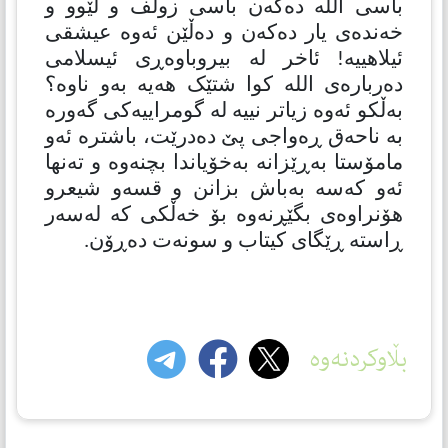
باسی الله دەكەن باسی زوڵف و لێوو و
خەندەی یار دەكەن و دەڵێن ئەوە عیشقی
ئیلاهییە! ئاخر لە بیروباوەڕی ئیسلامی
دەربارەی الله کوا شتێک هەیە بەو ناوە؟
بەڵکو ئەوە زیاتر نییە لە گومراییەكی گەورە
بە ناحەق ڕەواجی پێ دەدرێت، باشترە ئەو
مامۆستا بەڕێزانە بەخۆیاندا بچنەوە و تەنها
ئەو كەسە بەباش بزانن و قسەو شیعرو
هۆنراوەی بگێڕنەوە بۆ خەڵکی كە لەسەر
ڕاستە ڕێگای كیتاب و سونەت دەڕۆن.
بڵاوکردنەوە