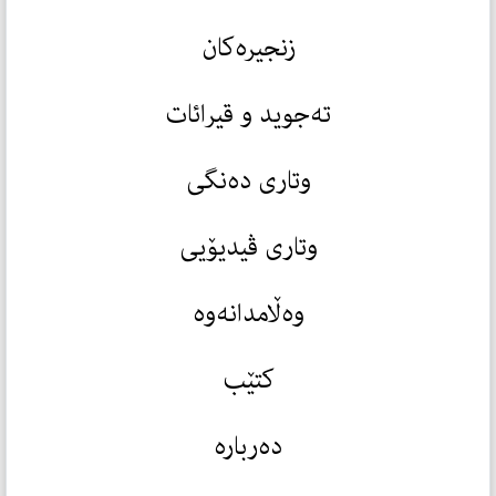
زنجیرەکان
تەجوید و قیرائات
وتاری دەنگی
وتاری ڤیدیۆیی
وەڵامدانەوە
کتێب
دەربارە