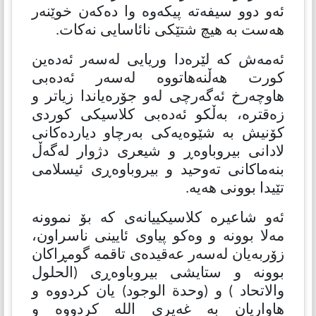
ئەو دوو سیفەتە پیكەوە وا دەكەن خوێنەر
هەست بە هیچ شتێكی نائاسایی نەكات.
ئەمەش كە لێرەدا وریایی لەسەر ئەدەین
كورت هەڵنەهاتووە لەسەر ئەدەبی
هاوچەرخ ئەگەرچی لەو جۆرەیاندا زیاتر و
زەقترە، بەڵكو ئەدەبی كلاسیكی كوردی
كۆنیش بە شێوەیەكی بەرچاو دیاردەكانی
لادانی بیروباوەڕ و شیعری دژوار لەگەڵ
بنەماكانی تەوحید و بیروباوەڕی ئیسلامی
تێیدا بوونی هەیە.
ئەو شاعیرە كلاسیكییانەی كە بۆ نموونە
مەلا بوونە و وەكو پیاوی ئایینی ناسراون،
زۆربەیان لەسەر عەقیدەی تاقمە گومڕاكان
بوونە و ستایشی بیروباوەڕی (الحلول
والاتحاد ) و (وحدة الوجود) یان كردووە و
هاواریان بە غەیری الله كردووە و