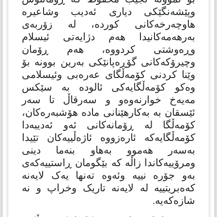
وپێشەنگێکی دیاری ئەدیب وشاعیرە
هاوچەرخەکانی کوردە، لە زۆربەی
بەرهەمەکانیدا هەم دژایەتی ئیسلام
وڕەوشتی کردووە، هەم ڕۆمان
وچیرۆکەکانی گۆڕەپانێکی بەرین بوونە بۆ
وێنا کردنی کۆمەڵگای عەرەبی وئیسلامی
وەکو کۆمەڵگایەکی ئالودە بە سێکس
مەیەخ خوارنەوەو و سەرقاڵ تا سەر
ئێسقان بە بەكارهێنانی مادە هۆشبەرەکان،
کۆمەڵگا لە ڕۆمانەکانی ئەو ئەدیبەدا
كۆمەڵگایەكە ئارەزووە ئاژەڵییەکان تێیدا
بەسەر هەموو بەهاو بنەما دینی
ومرۆییەکاندا زاڵە کە بێگومان ڕاستییەکەی
بەو جۆرە نییە وئەوە تەنها یەک لایەنە
کەەبریتییە لە لایەنە تاریک وخراپ و نە
شازەکەیە.