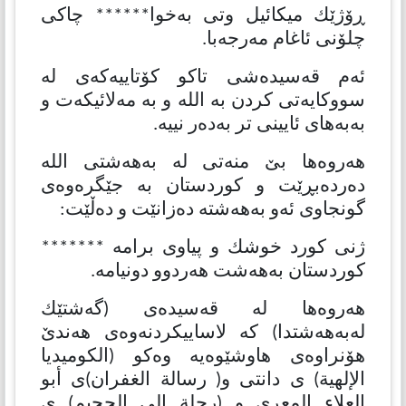
ڕۆژێك میكائیل وتی بەخوا****** چاكی
چلۆنی ئاغام مەرجەبا.
ئەم قەسیدەشی تاكو كۆتاییەکەی لە
سووكایەتی كردن بە الله و بە مەلائیكەت و
بەبەهای ئایینی تر بەدەر نییە.
هەروەها بێ منەتی لە بەهەشتی الله
دەردەبڕێت و كوردستان بە جێگرەوەی
گونجاوی ئەو بەهەشتە دەزانێت و دەڵێت:
ژنی كورد خوشك و پیاوی برامە *******
كوردستان بەهەشت هەردوو دونیامە.
هەروەها لە قەسیدەی (گەشتێك
لەبەهەشتدا) كە لاساییكردنەوەی هەندێ
هۆنراوەی هاوشێوەیە وەكو (الكومیدیا
الإلهیة) ی دانتی و( رسالة الغفران)ی أبو
العلاء المعري و (رحلة إلی الجحیم) ی