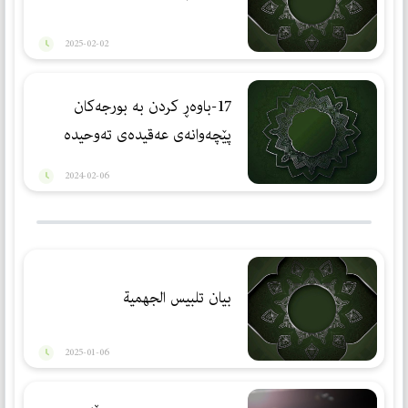
2025-02-02
17-باوەڕ كردن بە بورجەكان
پێچەوانەی عەقیدەی تەوحیدە
2024-02-06
بيان تلبيس الجهمية
2025-01-06