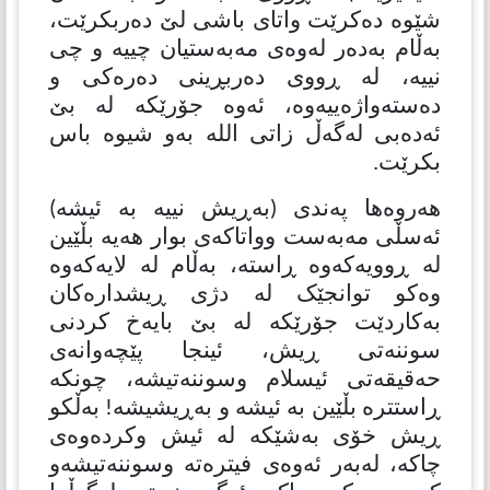
شێوە دەکرێت واتای باشی لێ دەربکرێت،
بەڵام بەدەر لەوەی مەبەستیان چییە و چی
نییە، لە ڕووی دەربڕینی دەرەکی و
دەستەواژەییەوە، ئەوە جۆرێکە لە بێ
ئەدەبی لەگەڵ زاتی الله بەو شیوە باس
بكرێت.
هەروەها پەندی (بەڕیش نییە بە ئیشە)
ئەسڵی مەبەست وواتاکەی بوار هەیە بڵێین
لە ڕوویەکەوە ڕاستە، بەڵام لە لایەکەوە
وەکو توانجێک لە دژی ڕیشدارەکان
بەکاردێت جۆرێکە لە بێ بایەخ کردنی
سوننەتی ڕیش، ئینجا پێچەوانەی
حەقیقەتی ئیسلام وسوننەتیشە، چونكە
ڕاستترە بڵێین بە ئیشە و بەڕیشیشە! بەڵکو
ڕیش خۆی بەشێكە لە ئیش وکردەوەی
چاکە، لەبەر ئەوەی فیترەتە وسوننەتیشەو