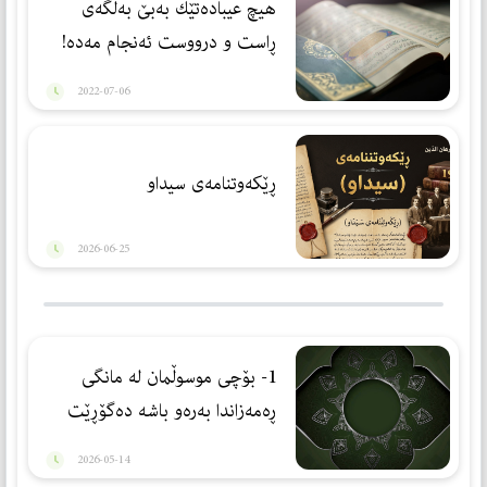
هیچ عیبادەتێك بەبێ بەڵگەی
ڕاست و درووست ئەنجام مەدە!
2022-07-06
ڕێكەوتنامەی سیداو
2026-06-25
1- بۆچی موسوڵمان لە مانگی
ڕەمەزاندا بەرەو باشە دەگۆڕێت
2026-05-14