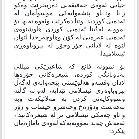
جیاتی ئەوەی حەقیقەتی دەربخرێت وەکو
زانا وداناو پێشەوایەکی موسوڵمان لە
ئەدەبی کوردیدا وێنا دەکرێت وئەوە تەنها بۆ
نموونە ئەگینا ئەدەبی کوردی هاوشێوەی
ئەدەبی عەرەبی لە کۆن وهاوچەرخدا لێوان
لێوە لە لادانی جۆراوجۆر لە بیروباوەڕی
ئیسلامیدا.
بۆ نموونە قانع کە شاعیرێکی میللی
بەناوبانگی کوردە، شیعرەکانی جۆرەها
لادان وقسەو هەڵوێستی پێچەوانەی لەگەڵ
بیروباوەڕی ئیسلامی تێدایە، لەوانە گاڵتە
وسووکایەتی کردن بە مەلائیکەت وبە
بەهەشت ودۆزەخ وحەشرو حیساب و زۆر
واتاو چەمکی ئیسلامی تر لە شیعرەکانیدا،
ئەمەش چەند نموونەیەكە لەوەی ئاماژەمان
پێكرد: