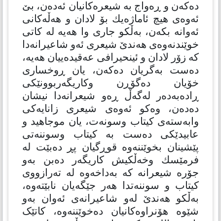
دەكەن و ڕەواج بە شیعرەکانیان ئەدەن، بێ
ئەوەی هیچ ئاماژەیك بۆ لادان و هەڵەكانی
ئەوانە بكەن، بەڵکو جاری وا هەیە لە كاتی
خوێندنەوەی هەندێ شیعری ئەو شاعیرانەدا
كە زۆر لادان و ئینحیرافی عەقیدەییان هەیە،
دەست بەگریان دەكەن، یان ڕوخساری
خۆیان دەگۆڕن وکاریگەربوونێکی
ڕادەبەدەر لەگەڵ ڕەو شیعرانەدا نیشان
دەدەن، وەكو ئەوەی شیعری زانایەكی
وابەستەی کیتاب وسونەت، یان موجاهید و
عابیدێکی دەست بە کیتاب وسوننەتی
پێشینان بخوێننەوە قوڕگیان پڕ دەبێت لە
فرمێسك وخەڵكیش كاریگەر دەبن بەو
جۆرە شیعرانە كە بەداخەوە لە تەرازووی
كیتاب و سوننەتدا هەر جێگەیان نابێتەوە،
بەڵکو هەندێ لەو شاعیرانەی ئەوان بەو
شێوە هۆنراوەکانیان دەخوێننەوە، كاتێک