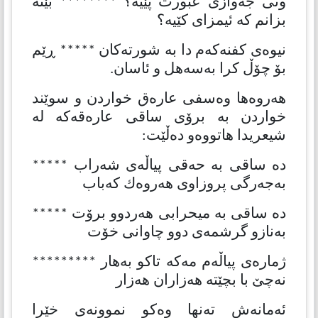
وتی جەوازی عبورت پێیە؟ ******** بێنە
بزانم كە ئیمزای كێیە؟
نیوەی كفنەكەم دا بە شورتەكان ***** ڕێم
بۆ چۆڵ كرا بەسەهل و ئاسان.
هەروەها وەسفی عارەق خواردن و سوێند
خواردن بە برۆی ساقی عارەقەكە لە
شیعریدا هاتووەو دەڵێت:
دە ساقی بە حەقی پیاڵەی شەراب *****
بەجەرگی پروزاوی هەروەك كەباب
دە ساقی بە میحرابی هەردوو برۆت *****
بەنازو گرشمەی دوو چاوانی خۆت
ژمارەی پیاڵەم مەكە تاكو بەهار *********
نەچێ با بچێتە هەزاران هەزار
ئەمانەش تەنها وەكو نموونەی خێرا