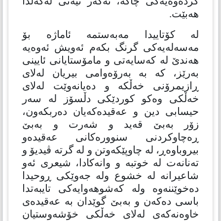
كردەوەیەكی چاكە، ئەگەر نیەتی لەگەڵدا
هەبێت.
لە كۆتاییدا مەبەستمە ئاماژە بۆ
مەسەلەیەكی گرنگ بكەم ئەویش ئەوەیە
هەندێ لە کەسایەتی و مامۆستایانی ئایینی
بەرێز، كە بە بەرۆەوامی بیریان لەلای
ڕازیمرۆنی خەڵكە و دەیانەوێت لەلای
خەڵكی وەكو كوردێكی دڵسۆز لە سەر
حیسابی دین و عەقیدەكەیان دەربكەون،
زۆر بەبێ قەید و شەرت و بەبێ
ڕەچاوكردنی سنوورەكانی عەقیدەو
بیروباوەڕ، لە چاوپێكەوتن و لە گرتە ڤیدیۆ و
تەنانەت لە خوتبە و وانەكادا، شیعری ئەو
شاعیرانە لە خشوع ولە جەوێکی ڕوحیدا
دەخوێننەوە ولە کەشوهەوایەکی تایبەتدا
باسی دەكەن و بەبێ گوێدان بە عەقیدەی
خاوەنەکەی لەلای خەڵكی خۆشەوستیان