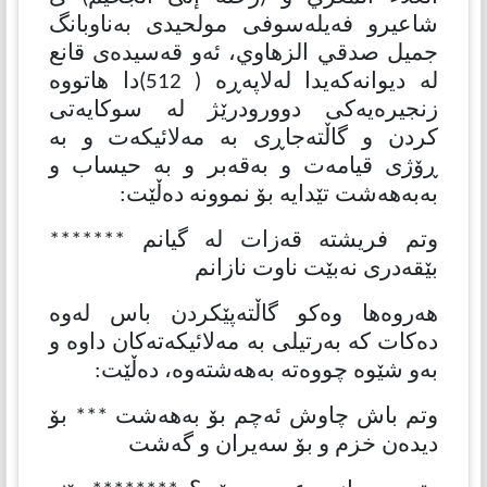
شاعیرو فەیلەسوفی مولحیدی بەناوبانگ
جمیل صدقي الزهاوي، ئەو قەسیدەی قانع
لە دیوانەكەیدا لەلاپەڕە ( 512)دا هاتووە
زنجیرەیەكی دوورودرێژ لە سوكایەتی
كردن و گاڵتەجاڕی بە مەلائیكەت و بە
ڕۆژی قیامەت و بەقەبر و بە حیساب و
بەبەهەشت تێدایە بۆ نموونە دەڵێت:
وتم فریشتە قەزات لە گیانم *******
بێقەدری نەبێت ناوت نازانم
هەروەها وەكو گاڵتەپێكردن باس لەوە
دەكات كە بەرتیلی بە مەلائیكەتەكان داوە و
بەو شێوە چووەتە بەهەشتەوە، دەڵێت:
وتم باش چاوش ئەچم بۆ بەهەشت *** بۆ
دیدەن خزم و بۆ سەیران و گەشت