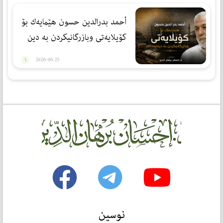
أحمد بدرالدین حسون هێمایەك بۆ
كۆیلایەتی وبازرگانیكردن بە دین
2026-06-25
نوسین