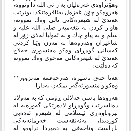
وهۆنراوەی غەزەلیان بە زاتی الله دا وتووە،
هەروەكو چۆن غەزەل بەئافرەتێكدا بوترێت
هەندێ لە شیعرەكانی نالی وەك نموونە،
هاوار كردن بە پێغەمبەر صلی الله علیه و
سلم و بە پیاو چاك و بە ئەولیا لەلای زۆر لە
شاعیران وهەروەها بە مەزن وێنا كردنی
كەسانی گومڕای وەكو مەنسوری حەلاج
هەندێ لە شیعرەكانی مەحوی وەك نموونە
كە دەڵێت:
هەتا حەق ناسیرە، هەرحەقمە مەنزوور**
وەکو و منسورئەگەر بمکەن بەدارا
هەروەها باسی جەلالی ڕۆمی كە بە مەولانا
دەناسرێت وگومڕاو لادەرێکی گەورەیە لە
بیروباوەڕی ئیسلامی لە شیعرو ئەدەبی
کوردیدا، بەئەنقەست خەرمانەیەکی
ناڕاست وناحەقی بە دەوردا دراوەو لە