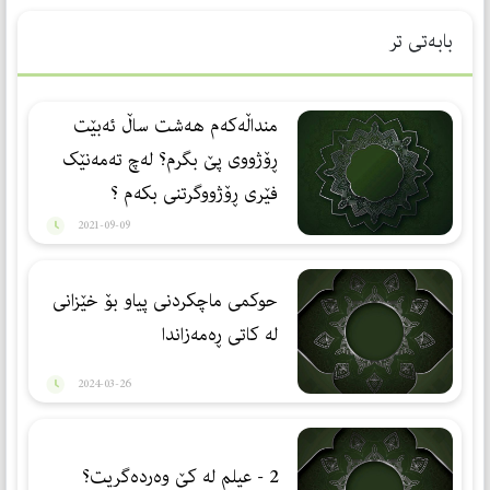
بابەتی تر
منداڵەکەم هەشت ساڵ ئەبێت
ڕۆژووی پێ بگرم؟ لەچ تەمەنێک
فێری ڕۆژووگرتنی بکەم ؟
2021-09-09
حوکمی ماچکردنی پیاو بۆ خێزانی
لە کاتی ڕەمەزاندا
2024-03-26
2 - عیلم لە كێ وەردەگریت؟