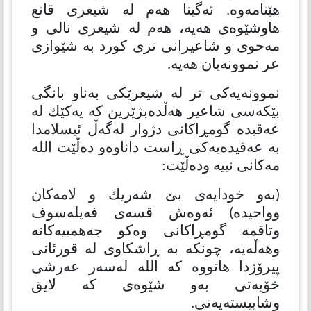
هێنامەوە. ئەگینا هەم لە شیعری قانع
هاوشێوەی هەیە، هەم لە شیعری نالی و
مەحوی و شاعیرانی تری كورد بە شێوازی
عر نموونەیان هەیە.
نموونەیەكی تر لە شیعرێكی بەناو بانگی
بێكەسی شاعیر هەڵدەبژێرین كە یەكێك لە
عەقیدە گومڕاكانی دژوار لەگەڵ ئیسلامدا
بە عەقیدەیەكی ڕاست داناوەو دەڵێت الله
مەكانی نییە ودەڵێت:
(بەو خودایەی بێ شەریك و لامەكان
وواحیدە) ئەوەش قسەی فەیلەسوف
وتاقمە گومڕاکانی وەكو جەهمییەكانە
وهەڵەیە، چونکە بە ڕاشکاوی لە قورئانی
پیرۆزدا هاتووە کە الله لەسەر عەرشی
خۆیەتی بەو شێوەی کە لایق
وشاییستەیەتی.