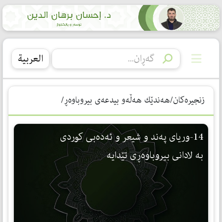
العربیة
زنجیرەکان/هەندێك هەڵەو بیدعەی بیروباوەڕ/
14-وریای پەند و شیعر و ئەدەبی كوردی
بە لادانی بیروباوەڕی تێدایە