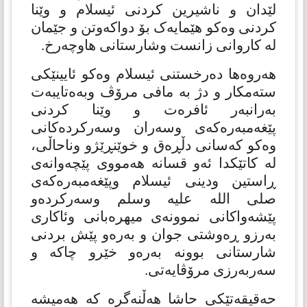
لێدان و ناشیرین كردنی ئیسلام و وێنا
کردنی وەکو هێمایەک بۆ دواکەوتن و جێمان
لە کاروانی زانست وشارستانی هاوچەرخ.
هەروەها دەرخستنی ئیسلام وەکو ئایینێکی
ستەمکار و دژ بە مافی مرۆڤ وبەەتایبەت
بەرانبەر ئافرەت و وێنا كردنی
پێغەمبەرەکەی وسەران وسەرکردەکانی
وەکو کەسانی دڵڕەق و خوێنڕێژو وناحاڵی،
لە کاتێکدا ئەو قسانە هەمووی پێچەوانەی
ڕاستین ودینی ئیسلام وپێغەمبەرەکەی
صلی الله علیه وسلم وسەرکردەو
پێشەواکانی نموونەی میهرەبانی وئاکاری
بەرزو ڕەوشتی جوان و بەرەو پێش بردنی
شارستانی بوونە بەرەو خێرو چاکە و
سەربەرزی مرۆڤایەتی.
حەقیقەتێكی حاشا هەڵنەگرە كە هەمیشە