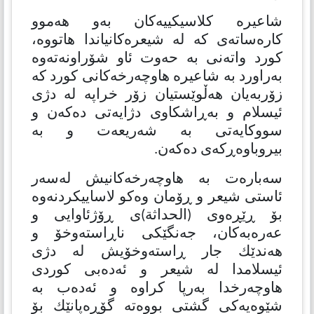
شاعیرە كلاسیكییەكان بەو هەموو
كارەساتەی كە لە شیعرەكانیاندا هاتووە،
كورد واتەنی بە حەوت ئاو شۆراونەتەوە
بەراورد بە شاعیرە هاوچەرخەكانی كورد كە
زۆربەیان هەڵوێستیان زۆر خراپە لە دژی
ئیسلام و بەڕاشكاوی دژایەتی دەكەن و
سووكایەتی بە شەریعەت و بە
بیروباوەڕكەی دەكەن.
سەبارەت بە هاوچەرخەكانیش لەسەر
ئاستی شیعر و ڕۆمان وەكو لاساییكردنەوە
بۆ ڕێڕەوی (الحداثة)ی ڕۆژئاوایی و
عەرەبەكان، جەنگێكی ناڕاستەوخۆ و
هەندێك جار ڕاستەوخۆیش لە دژی
ئیسلامدا لە شیعر و ئەدەبی كوردی
هاوچەرخدا بەرپا كراوە و ئەدەب بە
شێوەیەكی گشتی بووەتە گۆڕەپانێك بۆ