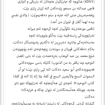
(420/1) هاتووە كە جارێكیان هاوەڵان لە باریكی و لاوازی
قاچی عبدالله بن مسعو پێدەكەن الله لێیان ڕازی بێت،
پێغەمبەریش صلی الله علیه و سلم دەفەرموێت: ( والذي نفسي
بیده لهما أثقل في المیزان من أحد).
تاقمی موعتەزیلە نكۆڵییان لەوە كردووە ئەو میزانە
تەرازوویەكی ڕاستەقینە بێت بەڵكو وتوویانە ئەوە
مەسەلەیەكی واتاییە دەربڕین لە داگەری پەروەردگار دەكات،
بەڵام دەقەكانی قورئان و سوننەت پێچەاونەی ئەم بۆچوونەن.
شێخ محمد بن عبد الوهاب بەڕەحمەت بێت لە بابی (فضل
التوحید وما یكفر به من الذنوب) كاتێك باسی سوودەكانی
فەرموودەكەی أبو سعید دەكات الله لێی ڕازی بێت( لو أن
السموات السبع والأرضین السبع في كفة، ولا إله إلا الله في كفة)
كتاب التوحید:9. ئەوەی لێ هەڵێنجاوە كە تەرازووكە دوو تای
هەیە، چونكە هەڵسەنگاندن لە نێوان چاكە و خراپەكادا
دەكات.
كێشانە كردنی كرەوەكانی لە راستیدا تایبەتە بە موسوڵمانانەوە،