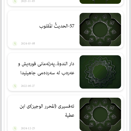
2023-11-05
57-الحديثُ المَقلوب
2024-03-08
دار الندوة..پەرلەمانی قورەیش و
عەرەب لە سەردەمی جاهیلیدا
2022-06-27
تەفسیری (المحرر الوجیز)ی ابن
عطیة
2024-12-25