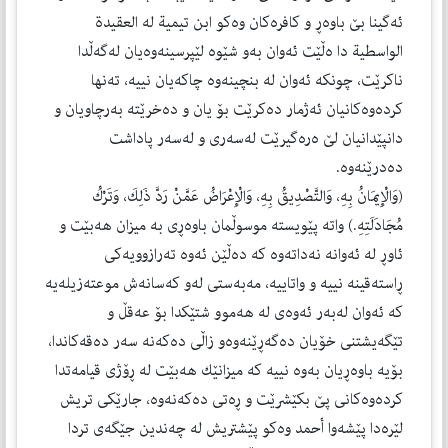
ئەگینا بێ باوەڕ و كافرەكان وەكو ابن تیمیة لە العقیدة
الواسطیة دا ەڵێت ئەوان بەو شێوە لێپرسینەوەیان لەگەڵدا
ناكرێت، چونكە ئەوان لە بنچینەوە چاكەیان نییە، تەنها
كردەوەكانیان ئەژمار دەكرێت بۆ یان و دەخرێتە بەرچاویان و
دانپێدانیان لێ ەرەگیرێت لەسەری و لەسەر پاداشت
دەدرێنەوە.
(وَالْإِيمَانُ بِهِ، وَالتَّصْدِيقُ بِهِ، وَالْإِعْرَاضُ عَمَّنْ رَدَّ ذَلِكَ، وَتَرْكُ
مُجَادَلَتِهِ.) واتە پێویستە موسوڵمان باوەڕی بە میزان هەبێت و
ئاوڕ لە ئەوانە نەداتەوە كە دەڵێن ئەوە تەرازوویەكی
ڕاستەقینە نییە و واتاییە، مەبەستی لەو كەسانەش موعتەزیلەیە
كە ئەوان لەبەر ئەوەی لە هەموو شتێكدا بۆ عەقڵ و
تێگەیشتنی خۆیان دەگەڕێنەوەو زاڵی دەكەنە سەر دەقەكاندا،
بۆیە باوەڕیان بەوە نییە كە میزانێك هەبێت لە ڕۆژی قیامەتدا
كردەوەكانی پێ بكێشرێت و ڕەتی دەكەنەوە، جارێكی تریش
لێرەدا پێشەوا أحمد وەكو پێشتریش لە چەندین جێگەی تردا