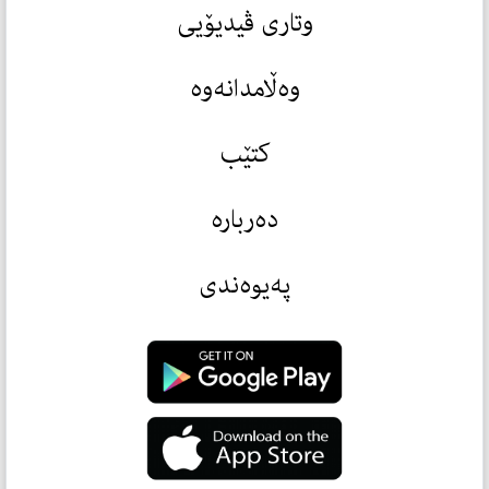
وتاری ڤیدیۆیی
وەڵامدانەوە
کتێب
دەربارە
پەیوەندی