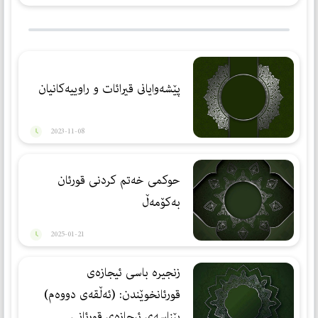
پێشەوايانى قيرائات و راوييەكانيان
2023-11-08
حوكمی خەتم كردنی قورئان
بەكۆمەڵ
2025-01-21
زنجیره‌ باسی ئیجازه‌ی
قورئانخوێندن: (ئه‌ڵقه‌ی دووه‌م)
پێناسه‌ی ئیجازه‌ی قورئانی