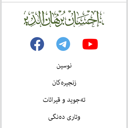
نوسین
زنجیرەکان
تەجوید و قیرائات
وتاری دەنگی