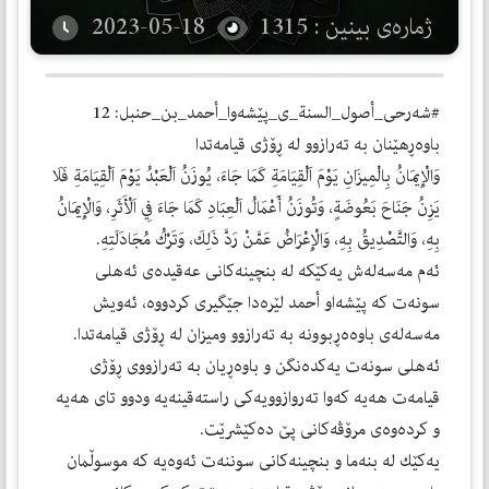
ژمارەی بینین : 1315
2023-05-18
#شەرحی_أصول_السنة_ی_پێشەوا_أحمد_بن_حنبل: 12
باوەڕهێنان بە تەرازوو لە ڕۆژی قیامەتدا
وَالْإِيمَانُ بِالْمِيزَانِ يَوْمَ اَلْقِيَامَةِ كَمَا جَاءَ، يُوزَنُ اَلْعَبْدُ يَوْمَ اَلْقِيَامَةِ فَلَا
يَزِنُ جَنَاحَ بَعُوضَةٍ، وَتُوزَنُ أَعْمَالُ اَلْعِبَادِ كَمَا جَاءَ فِي اَلْأَثَرِ، وَالْإِيمَانُ
بِهِ، وَالتَّصْدِيقُ بِهِ، وَالْإِعْرَاضُ عَمَّنْ رَدَّ ذَلِكَ، وَتَرْكُ مُجَادَلَتِهِ.
ئەم مەسەلەش یەكێكە لە بنچینەكانی عەقیدەی ئەهلی
سونەت كە پێشەاو أحمد لێرەدا جێگیری كردووە، ئەویش
مەسەلەی باوەەڕبوونە بە تەرازوو ومیزان لە ڕۆژی قیامەتدا.
ئەهلی سونەت یەكدەنگن و باوەڕیان بە تەرازووی ڕۆژی
قیامەت هەیە كەوا تەروازوویەكی راستەقینەیە ودوو تای هەیە
و كردەوەی مرۆڤەكانی پێ دەكێشرێت.
یەكێك لە بنەما و بنچینەكانی سوننەت ئەوەیە كە موسوڵمان