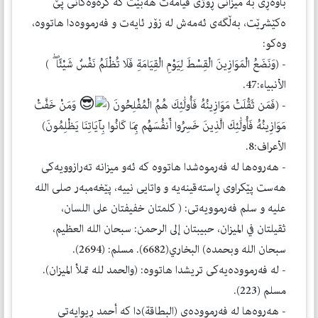
باوەڕی بە میزانی ڕۆژی قیامەت هەبێت كە كرەوەكانی پێ
ەكێشرێت، بەڵگەی ئەمەش لە زۆر ئایەت و فەرمووەدا هاتووە،
وەكو:
- (وَنَضَعُ الْمَوَازِينَ الْقِسْطَ لِيَوْمِ الْقِيَامَةِ فَلَا تُظْلَمُ نَفْسٌ شَيْئًا ۖ )
الأنبیاء:47.
- (فَمَن ثَقُلَتْ مَوَازِينُهُ فَأُولَٰئِكَ هُمُ الْمُفْلِحُونَ (
وَمَنْ خَفَّتْ
مَوَازِينُهُ فَأُولَٰئِكَ الَّذِينَ خَسِرُوا أَنفُسَهُم بِمَا كَانُوا بِآيَاتِنَا يَظْلِمُونَ)
الأعراف:8.
- هەروەها لە فەرموەشدا هاتووە كە ئەو میزانە تەرازوویەكی
هەست پێكراوی ڕاستەقینەیە و واتایی نییە، پێغەمبەر صلی الله
علیه و سلم فەرموویەتی: ( كلمتان خفيفتان على اللسان،
ثقيلتان في الميزان، حبيبتان إلى الرحمن: سبحان الله العظيم،
سبحان الله وبحمده) البخاري(6682). مسلم: (2694).
- لە فەرموودەیەكی تریشدا هاتووە: (والحمد لله تملأ المیزان).
مسلم (223).
- هەروەها لە فەرموودەی (البطاقة)دا كە أحمد ڕیوایەتی