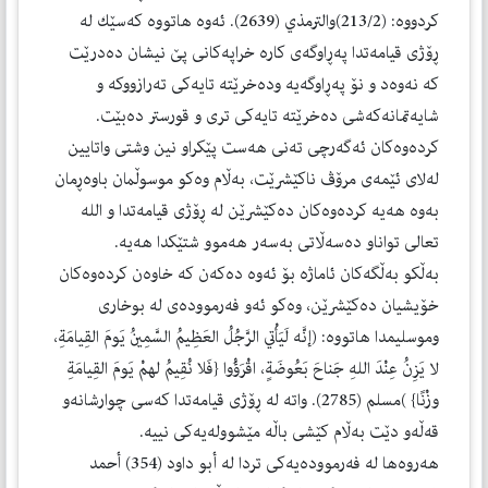
كردووە: (213/2)والترمذي (2639). ئەوە هاتووە كەسێك لە
ڕۆژی قیامەتدا پەڕاوگەی كارە خراپەكانی پێ نیشان دەدرێت
كە نەوەد و نۆ پەڕاوگەیە ودەخرێتە تایەكی تەرازووكە و
شایەتمانەكەشی دەخرێتە تایەكی تری و قورستر دەبێت.
كردەوەكان ئەگەرچی تەنی هەست پێكراو نین وشتی واتایین
لەلای ئێمەی مرۆڤ ناكێشرێت، بەڵام وەكو موسوڵمان باوەڕمان
بەوە هەیە كردەوەكان دەكێشرێن لە ڕۆژی قیامەتدا و الله
تعالی تواناو دەسەڵاتی بەسەر هەموو شتێكدا هەیە.
بەڵكو بەڵگەكان ئاماژە بۆ ئەوە دەكەن كە خاوەن كردەوەكان
خۆیشیان دەكێشرێن، وەكو ئەو فەرموودەی لە بوخاری
وموسلیمدا هاتووە: (إنَّه لَيَأْتي الرَّجُلُ العَظِيمُ السَّمِينُ يَومَ القِيامَةِ،
لا يَزِنُ عِنْدَ اللهِ جَناحَ بَعُوضَةٍ، اقْرَؤُوا {فَلا نُقِيمُ لهمْ يَومَ القِيامَةِ
وزْنًا} )مسلم (2785). واتە لە ڕۆژی قیامەتدا كەسی چوارشانەو
قەڵەو دێت بەڵام كێشی باڵە مێشوولەیەكی نییە.
هەروەها لە فەرموودەیەكی تردا لە أبو داود (354) أحمد