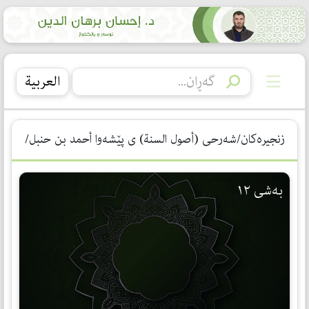
العربیة
زنجیرەکان/شەرحی ‌(أصول السنة) ی پێشەوا ‌‌‌‌‌أحمد بن حنبل/
بەشی ١٢