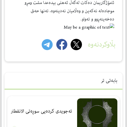
ئامۆژگاریمان دەكات لەگەڵ ئەهلی بیدەعدا مشت ومڕو
موجادەلە نەكەین و وەڵامیان نەدینەوە، تەنها حەق
دەخەینەڕوو و تەواو.
بڵاوکردنەوە
بابەتی تر
تەجویدی كردەیی سوڕەتی الانفطار