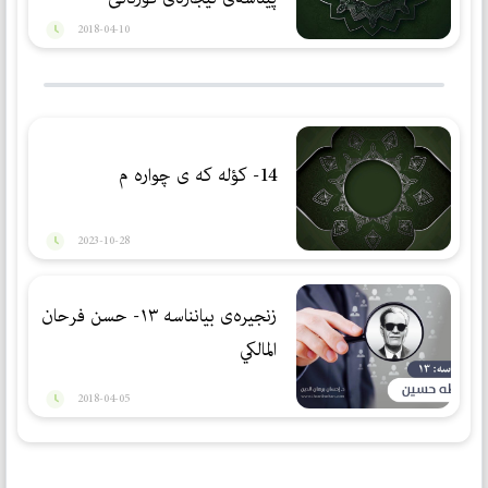
2018-04-10
14- كؤله كه ی چواره م
2023-10-28
زنجیرەی بیانناسە ١٣- حسن فرحان
المالكي
2018-04-05