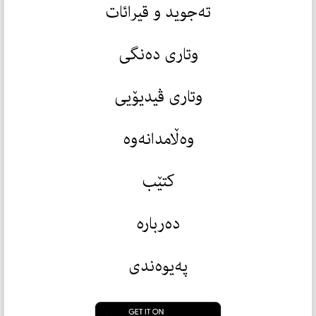
تەجوید و قیرائات
وتاری دەنگی
وتاری ڤیدیۆیی
وەڵامدانەوە
کتێب
دەربارە
پەیوەندی