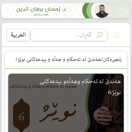
العربیة
زنجیرەکان/هەندێ لە ئەحکام و هەڵە و بیدعەکانی نوێژ/
هەندێ لە ئەحکام وهەڵەو بیدعەکانی
نوێژ:6