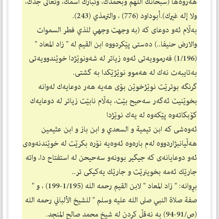
هه‌روه‌ها (سبحانك اللهم وبحمدك، وتبارك اسمك، وتعالى جدك،
ولا إله غيرك).أبوداود (776) ، والترمذي (243).
به‌ڵام ئه‌و دوعای كه‌ (به‌ وجهت وجهي للذي فطر السموات
والارض حنیفا..) ده‌ستی پێكردووه‌ ابن القیم له‌ " زاد المعاد "
(1/196) فه‌رموویه‌تی ئه‌وه‌ زیاتر له‌ شه‌ونوێژدا خوێندوویه‌تی
به‌تایبه‌ت نه‌ك له‌ هه‌موو نوێژێكدا به‌ گشتی.
گرنگه‌ بوترێت نوێژخوێن بۆی هه‌یه‌ هه‌ر دوعایه‌ك له‌وانه‌
بخوێنیت ئه‌گه‌ر سه‌حیح بێت، به‌ڵام نابێت زیاتر له‌ دوعایه‌ك
كۆبكاته‌وه‌ پێكه‌وه‌ له‌ یه‌ك نوێژدا
ئه‌وه‌شی كه‌ ابن تیمیة و السعدي و ابن باز و ابن عثیمین
هه‌ڵیانبژاردووه‌ له‌م باره‌وه‌ ئه‌وه‌یه‌ نۆره‌ بكرێت له‌ خوێندنه‌وه‌ی
ئه‌و دوعایانه‌ی كه‌ جیگیر بوونه‌و سه‌حیحن له‌ استفتاح دا، واته‌
جارێك ئه‌مه‌ بخوینرێت و جارێك یه‌كیكی تر..
بڕوانه‌: " زاد المعاد " لابن القيم رحمه الله (1/195-199) ، و "
صفة صلاة النبي صلى الله عليه وسلم " للشيخ الألباني رحمه الله
(ص/91-94) به‌ نه‌قڵ كردن له‌ شیخ محمد صالح المنجد.