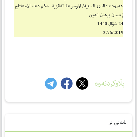
هه‌روه‌ها: الدرر السنیة/ الموسوعة الفقهیة. حكم دعاء الاستفتاح.
إحسان برهان الدین
24 شوّال 1440
27/6/2019
بڵاوکردنەوە
بابەتی تر