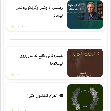
ریتشارد داوكینز وگرێكوێرەكانی
ئیلحاد
2026-06-22
شیعرەكانی قانع لە تەرازووی
ئیسلامدا
2023-10-27
40-الكرام الكاتبون كێن؟
2023-11-22