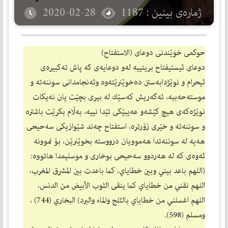
ژمارەی بینین : 1187
2020-02-28
حوكمی خوێندنی دوعای (الاستفتاح)
دوعای ئیستیفتاح بریتییه‌ له‌و دوعایه‌ی كه‌ پاش ته‌كبیره‌ی
ئیحرام و نوێژدابه‌ستن ده‌خوێنرێته‌وه‌ وئه‌نجامدانی سوننه‌ته‌ و
موسته‌حه‌ببه‌، ئه‌گه‌ریش كه‌سێك له‌ بیری بچێت یان نه‌یكات
نوێژه‌كه‌ی هیچ كێشه‌و عه‌یبێكی تێدا نییه‌، به‌ڵام بكرێت باشتره‌
و سوننه‌ته‌ و خێری زۆرتره‌، استفتاح چه‌ند شێوازیكی سه‌حیحی
هه‌یه‌ له‌ سوننه‌تدا هه‌موویان درووسته‌ بخوێنرێن، بۆ نموونه‌
ئه‌وه‌ی كه‌ له‌ هه‌ردوو سه‌حیحی بوخاری و موسلیمدا هاتووه‌:
(اللهم باعد بيني وبين خطاياي، كما باعدت بين المشرق المغرب،
اللهم نقني من خطاياي كما ينقى الثوب الأبيض من الدنس،
اللهم اغسلني من خطاياي بالثلج والماء والبرد) البخاري (744) ،
ومسلم (598).