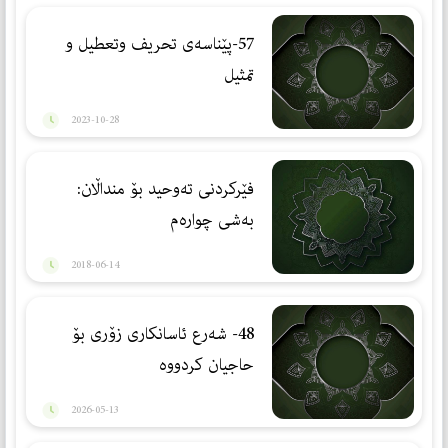
57-پێناسەی تحریف وتعطیل و
تمثیل
2023-10-28
فێركردنی ته‌وحید بۆ منداڵان:
به‌شی چواره‌م
2018-06-14
48- شەرع ئاسانكاری زۆری بۆ
حاجیان كردووە
2026-05-13