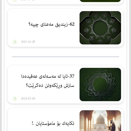
62-زیندیق مەعنای چییە؟
2023-10-28
37-ئایا لە مەسەلەی عەقیدەدا
سازش وڕێكەوتن دەكرێت؟
2024-02-06
تكایەك بۆ مامۆستایان .!