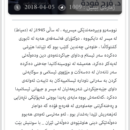
ژمارەی بینین : 1009
2018-04-05
نووسه‌رو وبیره‌مه‌ندێكی میسرییه‌ ، له‌ ساڵی 1945ز له‌ (دمیاط)
له‌ میسر له‌ دایكبووه‌ ، دوكتۆرای فه‌لسه‌فه‌ی هه‌یه‌ له‌ ئابوری
كشتوكاڵدا ، خاوه‌نی چه‌ندین كتێب بوو كه‌ تێیاندا هێرشی
ده‌كرده‌ سه‌ر ئیسلام و،داوای جیاكردنه‌وه‌ی دین وده‌وڵه‌تی
له‌یه‌كتر ده‌كرد، هه‌میشه‌ له‌ نووسینه‌كانیدا جه‌ختی ده‌كرده‌
سه‌ر تانه‌دان له‌ ده‌سه‌ڵات و مێژووی ئیسلامی و سوكایه‌تی
كردن به‌ سه‌رانی ناوداره‌ ئیسلامییه‌كان به‌ تایبه‌ت ئه‌وانه‌ی
داوای جێبه‌جێكردنی شه‌ریعه‌تیان له‌ میسر و جیهانی ئیسلامیدا
ده‌كرد ،كه‌ئه‌مه‌ش بووه‌ مایه‌ی په‌یدا بوونی شه‌پۆلێكی ناڕه‌زایی
و ڕه‌خنه‌گرتنی جه‌ماوه‌ری له‌ فه‌ره‌ج فۆده‌ كه‌ دواجار
ئه‌زهه‌ریش تێیدا به‌شدار بوو ، ئه‌و مه‌ترسی ئه‌وه‌ی هه‌بوو
ده‌وڵه‌تێكی دینی هاوشێوه‌ی ده‌وڵه‌تی ئێران _ با سوننیش بێت