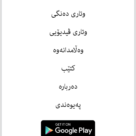
وتاری دەنگی
وتاری ڤیدیۆیی
وەڵامدانەوە
کتێب
دەربارە
پەیوەندی