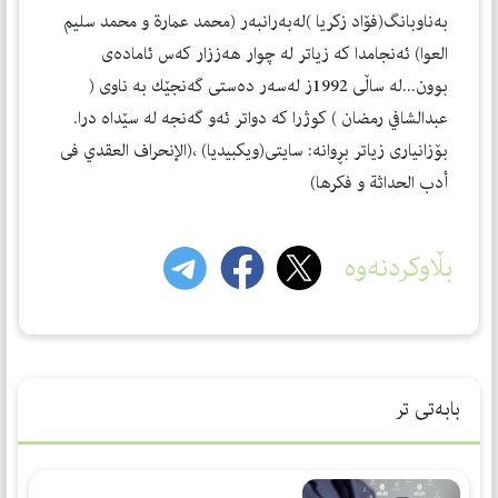
به‌ناوبانگ(فۆاد زكریا )له‌به‌رانبه‌ر (محمد عمارة و محمد سلیم
العوا) ئه‌نجامدا كه‌ زیاتر له‌ چوار هه‌ززار كه‌س ئاماده‌ی
بوون...له‌ ساڵی 1992ز له‌سه‌ر ده‌ستی گه‌نجێك به‌ ناوی (
عبدالشافي رمضان ) كوژرا كه‌ دواتر ئه‌و گه‌نجه‌ له‌ سێداه‌ درا.
بۆزانیاری زیاتر بڕوانه‌: سایتی(ویكبیدیا) ،(الإنحراف العقدي فی
أدب الحداثة و فكرها)
بڵاوکردنەوە
بابەتی تر