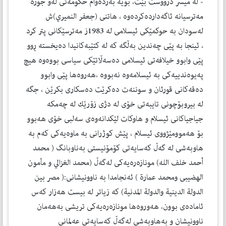
- له‌ میسر درووست بێت، بۆیه‌ به‌رده‌وام حكومه‌تی له‌و جۆره‌
مه‌ترسیانه‌ ئاگه‌دارده‌كرده‌وه‌ ، هاتنی (جعفر النمیري)ش
له‌سودان به‌ حوكمێكی ئیسلامی له‌ 1983ز مه‌ترسێكانی پتر كرد
، ئینجا به‌ پێی چه‌ندین به‌ڵگه‌ كه‌ له‌ كتێبه‌كانیدا ده‌یخسته‌ ڕوو
پێی وابوو خیلافه‌تی ئیسلامی ده‌سه‌ڵاتێكی سیاسی بووه‌وه‌ هیچ
په‌یوه‌ندییه‌كی به‌ ئیسلامه‌وه‌ نه‌بووه‌ ،هه‌روه‌ها پێی وابوو
ده‌قه‌كانی قورئان و سوننه‌ت ده‌كرێت ده‌سكاری بكرێن ، جگه‌
له‌ بیروبۆچونی تایبه‌تی خۆی له‌ دژی زۆرێك له‌ چه‌مكه‌
جیاجیاكانی ئیسلام و هاوكات لێكدانه‌وه‌ی سه‌لبی خۆی هه‌بوو
بۆ هه‌موومێژووی ئیسلام ، پێش كوژرانی به‌ ماوه‌یه‌كی كه‌م به‌
هاوبه‌شی له‌ گه‌ڵ كه‌سایه‌تی كۆمۆنیستی به‌ناوبانگ ( محمد
أحمد خلف الله) مونازه‌ره‌یه‌كی له‌گه‌ڵ (محمد الغزالي و مأمون
الهضیبی ومحمد عمارة ) ئه‌نجامدا به‌ ناوونیشانی:( مصر بین
الدولة الدینیة والدولة المدنیة) كه‌ زیاتر له‌ بیست هه‌زار كه‌س
ئاماده‌ی بوون، هه‌وروه‌ها مونازه‌ره‌یه‌كی تریشی به‌هه‌مان
ناوونیشان و به‌هاوبه‌شی له‌گه‌ڵ كه‌سایه‌تی عه‌لمانی