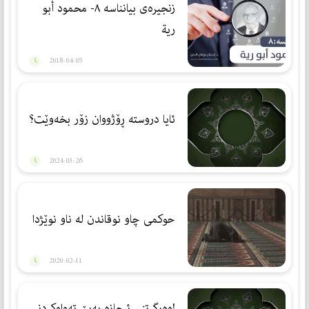
زنجیرەی بیانناسە ٨- محمود أبو
رية
2018-04-05
ئایا دروستە ڕۆژووان زۆر بخەوێت؟
2024-03-26
حوكمی چاو نوقاندن له‌ ناو نوێژدا
2020-02-11
!وەرگرتنی ئیجازە بەبێ تەواوکردنی