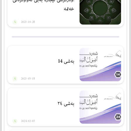
خەتمە
2023-10-28
بەشی 14
2023-05-18
بەشی ٢٤
2024-02-05