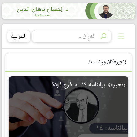
العربیة
زنجیرەکان/بیانناسە/
زنجیرەی بیانناسە ١٤- د. فرج فودة