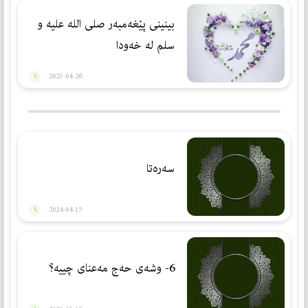
بینینی پێغەمبەر صلی الله علیه و
سلم لە خەودا
2023-04-26
سەرەتا
2024-04-15
6- وشەی حەج مەعنای چییە؟