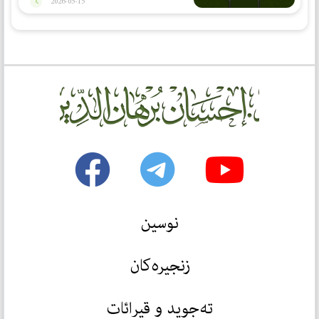
2026-05-15
نوسین
زنجیرەکان
تەجوید و قیرائات