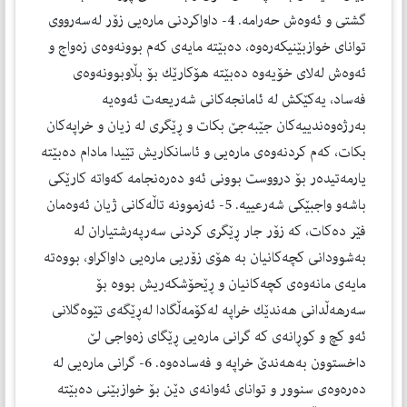
گشتی و ئەوەش حەرامە. 4- داواكردنی مارەیی زۆر لەسەرووی
توانای خوازبێنیكەرەوە، دەبێتە مایەی كەم بوونەوەی زەواج و
ئەوەش لەلای خۆیەوە دەبێتە هۆكارێك بۆ بڵاوبوونەوەی
فەساد، یەكێكش لە ئامانجەكانی شەریعەت ئەوەیە
بەرژەوەندییەكان جێبەجێ بكات و ڕێگری لە زیان و خراپەكان
بكات، كەم كردنەوەی مارەیی و ئاسانكاریش تێیدا مادام دەبێتە
یارمەتیدەر بۆ درووست بوونی ئەو دەرەنجامە كەواتە كارێكی
باشەو واجبێكی شەرعییە. 5- ئەزموونە تاڵەكانی ژیان ئەوەمان
فێر دەكات، كە زۆر جار ڕێگری كردنی سەرپەرشتیاران لە
بەشوودانی كچەكانیان بە هۆی زۆریی مارەیی داواكراو، بووەتە
مایەی مانەوەی كچەكانیان و ڕێحۆشكەریش بووە بۆ
سەرهەڵدانی هەندێك خراپە لەكۆمەڵگادا لەڕێگەی تێوەگلانی
ئەو كچ و كوڕانەی كە گرانی مارەیی ڕێگای زەواجی لێ
داخستوون بەهەندێ خراپە و فەسادەوە. 6- گرانی مارەیی لە
دەرەوەی سنوور و توانای ئەوانەی دێن بۆ خوازبێنی دەبێتە