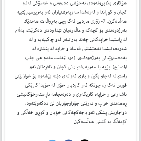
هۆكاری بڵاوبوونەوەی نەخۆشی دەروونی و خەمۆكی لەناو
كچان و كوڕاندا و لەوەشدا سەرپەرشتیاران ئەو بەرپرسیارێتییە
هەڵدەگرن. 7- زۆری مارەیی ئەگەرچی بەڕواڵەت هەندێك
بەرژەوەندی بۆ كچەكە و ماڵەوەیان تێدا وەدی دەكرێت، بەڵام
لە ڕاستیدا خراپەكانی چەند بەرانبەر ئەو چاكییەیە و لە
شەریعەتیشدا نەهێشتنی فەساد و خراپە لە پێشترە لە
بەدەستهێنانی بەرژەوەندی، (درء المفاسد مقدم على جلب
المصالح). بۆیە با سەرپەرشتیارانی كچان و ئافرەتان ئەو
ڕاستیانە لەچاو بگرن و باری ئەوانەی دێنە پێشەوە بۆ خوازبێنی
قورس نەكەن، چونكە ئەو كارەیان خۆی لە خۆیدا كارێكی
ناشەرعی و خراپە، كاریگەری و دەرەنجامە ناڕاستەوخۆكانیشی
ڕەهەندی خراپ و نەرێنی جۆراوجۆریان لێ دەكەوێتەوە،
دواجاریش پشكی ئەو باجەكچەكانی خۆیان و كوڕی خەڵكی و
كۆمەڵگا بە گشتی هەڵیدەگرن.