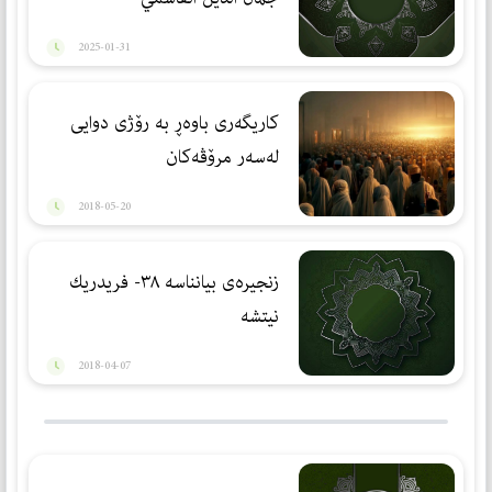
2025-01-31
كاریگه‌رى باوه‌ڕ به‌ رۆژى دوایی
له‌سه‌ر مرۆڤه‌كان
2018-05-20
زنجیرەی بیانناسە ٣٨- فریدریك
نیتشه‌
2018-04-07