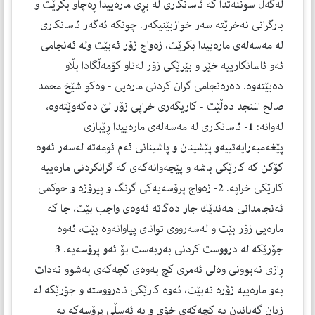
لەگەڵ سوننەتدا كە ئاسانكاری لە بڕی مارەییدا ڕەچاو بكرێت و
بارگرانی نەخرێتە سەر خوازبێنیكەر. چونكە ئەگەر ئاسانكاری
لە مەسەلەی مارەییدا بكرێت، زەواج زۆر ئەبێت ولە ئەنجامی
ئەو ئاسانكارییە خێر و بێرێكی زۆر لەناو كۆمەڵگادا بڵاو
دەبێتەوە. دەرەنجامی گران كردنی مارەیی - وەكو شێخ محمد
صالح المنجد دەڵێت - كاریگەری خراپی زۆر لێ دەكەوێتەوە،
لەوانە: 1- ئاسانكاری لە مەسەلەی مارەییدا ڕێبازی
پێغەمبەرایەتییەو پێشینان و پاشینانی ئەم ئومەتە لەسەر ئەوە
كۆكن كە كارێكی باشە و پێچەوانەكەی كە گرانكردنی مارەییە
كارێكی خراپە. 2- زەواج پرۆسەیەكی گرنگ و پیرۆزە و حوكمی
ئەنجامدانی هەندێك جار دەگاتە ئەوەی واجب بێت، جا كە
مارەیی زۆر بێت و لەسەرووی توانای پیاوانەوە بێت، ئەوە
جۆرێكە لە درووست كردنی بەربەست بۆ ئەو پرۆسەیە. 3-
ڕازی نەبوونی وەلی ئەمری كچ بەوەی كچەكەی بەشوو نەدات
بەو مارەییە زۆرە نەبێت، ئەوە كارێكی نادرووستە و جۆرێكە لە
زیان گەیاندن بە كچەكەی خۆی و بە ئەسڵی پرۆسەكە بە