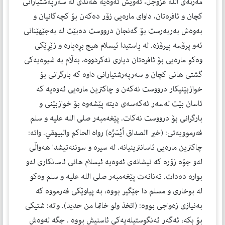
مەزنەی الله عزوجل، ئەویش ئەوەیە هەندێ لە سەرپەشتیارانی
كچان و ئافرەتان، داوای مارەیی زۆر دەكەن بۆ كچەكانیان و
بەوەش بەربەرست بۆ گەنجان درووست دەبێت لە بەجێهێنانی
ئەو پرۆسە پیرۆزە. لە ڕاستیدا ئیسلام هیچ بڕەپارە و زێڕێكی
وەكو مارەیی بۆ ئافرەتان دیاری نەكردووە، بەڵام بە شیوەیەكی
گشتی هانی كچان و سەرپەرشتیارانی داوە كە بارگرانی بۆ
خوازبێنیكار درووست نەكەن و چاكترین مارەیی ئەوەیە كە
ئاسان بێت لەسەر ئەكەسەی دیتە پێشەوە بۆ خوازبێنی و
بارگرانی بۆ درووست نەكات. پێغەمبەر صلی الله علیه و سلم
فەرموویەتی: (خير االصداق أيْسَرُه) رواه الحاكم والبیهقي. واتە:
چاكترین مارەیی ئاسانترینیانە. لە سیرە و سوننەتیشدا هەواڵی
لەو جۆە زۆرە كە نیشانەی ئەوەیە ئیسلام هانی ئاسانكاری لەو
بوارە دەدات. تەنانەت پێغەمبەر صلی الله علیه و سلم وەكو
لە بوخاری و مسلم دا جێگیر بووە، بە پیاوێكی فەرمووە كە
بەنیازی زەواجی بووە: (اتخذ ولو خاتما من حدید). واتە: شتیكی
بۆ بكە، ئەگەر ئەنگوستیلەیەكی ئاسنیش بووە . جگە لەوەش