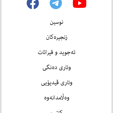
نوسین
زنجیرەکان
تەجوید و قیرائات
وتاری دەنگی
وتاری ڤیدیۆیی
وەڵامدانەوە
کتێب