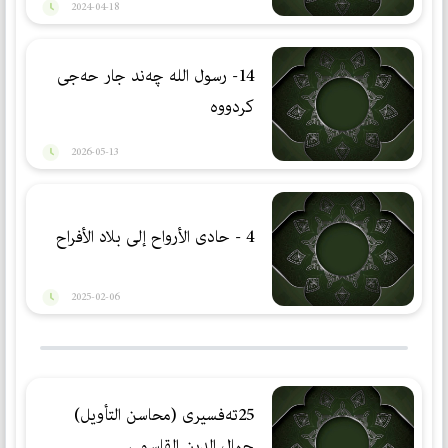
2024-04-18
14- رسول الله چەند جار حەجی
كردووە
2026-05-13
4 - حادی الأرواح إلی بلاد الأفراح
2025-02-06
25تەفسیری (محاسن التأویل)
جمال الدین القاسمي