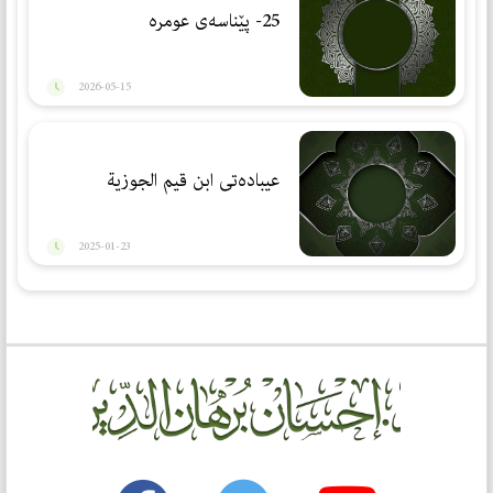
25- پێناسەی عومرە
2026-05-15
عیبادەتی ابن قیم الجوزیة
2025-01-23