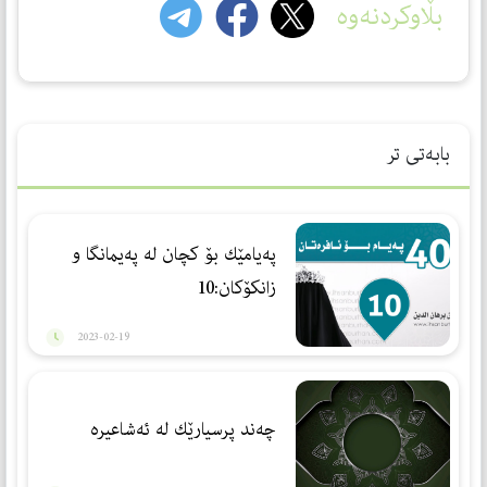
بڵاوکردنەوە
بابەتی تر
پەیامێك بۆ كچان لە پەیمانگا و
زانكۆكان:10
2023-02-19
چەند پرسیارێك لە ئەشاعیره