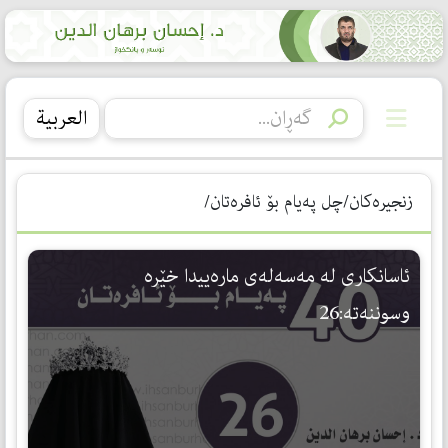
العربیة
زنجیرەکان/چل پەیام بۆ ئافرەتان/
ئاسانكاری لە مەسەلەی مارەییدا خێرە
وسوننەتە:26