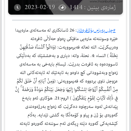
ژمارەی بینین : 1414
2023-02-19
#چل_پەیام_بۆئافرەتان
: 26 ئاسانكاری لە مەسەلەی مارەییدا
خێرە وسوننەتە مارەیی مافێكی ڕەواو حەڵاڵی ئافرەتە
وەریبگرێت، الله تعالە فەبرموویەت: (وَءَاتُواْ ٱلنِّسَآءَ صَدُقَٰتِهِنَّ
نِحْلَةً ) النساء :4. نحلة، واتە: دیاری و بەخششێك كە بەدڵێكی
ئاسوودەوە بە ئافرەت بدرێت. ئیسلام بایەخی بە مەسەلەی
زەواج وبەشوودانی كچ داوەو بە ئایەتێك لە ئایەتەكانی الله
عزوجل ناوی بردووە كە فەرموویەتی: (وَمِنْ آيَاتِهِ أَنْ خَلَقَ لَكُمْ
مِنْ أَنْفُسِكُمْ أَزْوَاجًا لِتَسْكُنُوا إِلَيْهَا وَجَعَلَ بَيْنَكُمْ مَوَدَّةً وَرَحْمَةً ۚ إِنَّ
فِي ذَٰلِكَ لَآيَاتٍ لِقَوْمٍ يَتَفَكَّرُونَ ) الروم:21. هۆكاری ئەو بایەخ
پێدانەش لەوە سەرچاوە دەگرێت كە زەواج بەرژەوەندی
گەورەی بۆ ژن و پیاو و كۆمەڵگا بە گشتی تێدایە. بەڵام
كێشەیەكی گەورە دێتە ڕیگەی ئەم سوننەتە گەورەو ئایەتە