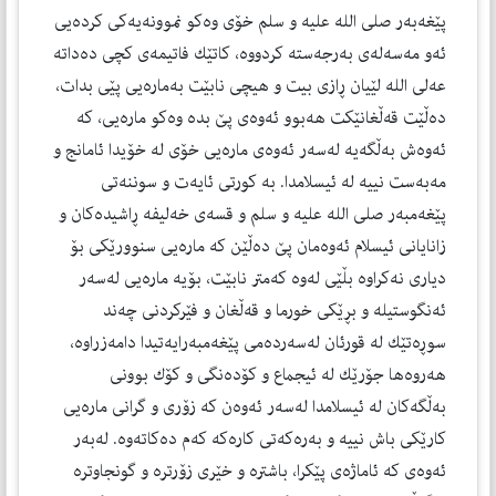
پێغەبەر صلی الله علیه و سلم خۆی وەكو نموونەیەكی كردەیی
ئەو مەسەلەی بەرجەستە كردووە، كاتێك فاتیمەی كچی دەداتە
عەلی الله لێیان ڕازی بیت و هیچی نابێت بەمارەیی پێی بدات،
دەڵێت قەڵغانێكت هەبوو ئەوەی پێ بدە وەكو مارەیی، كە
ئەوەش بەڵگەیە لەسەر ئەوەی مارەیی خۆی لە خۆیدا ئامانج و
مەبەست نییە لە ئیسلامدا. بە كورتی ئایەت و سوننەتی
پێغەمبەر صلی الله علیه و سلم و قسەی خەلیفە ڕاشیدەكان و
زانایانی ئیسلام ئەوەمان پێ دەڵێن كە مارەیی سنوورێكی بۆ
دیاری نەكراوە بڵێی لەوە كەمتر نابێت، بۆیە مارەیی لەسەر
ئەنگوستیلە و بڕێكی خورما و قەڵغان و فێركردنی چەند
سوڕەتێك لە قورئان لەسەردەمی پێغەمبەرایەتیدا دامەزراوە،
هەروەها جۆرێك لە ئیجماع و كۆدەنگی و كۆك بوونی
بەڵگەكان لە ئیسلامدا لەسەر ئەوەن كە زۆری و گرانی مارەیی
كارێكی باش نییە و بەرەكەتی كارەكە كەم دەكاتەوە. لەبەر
ئەوەی كە ئاماژەی پێكرا، باشترە و خێری زۆرترە و گونجاوترە