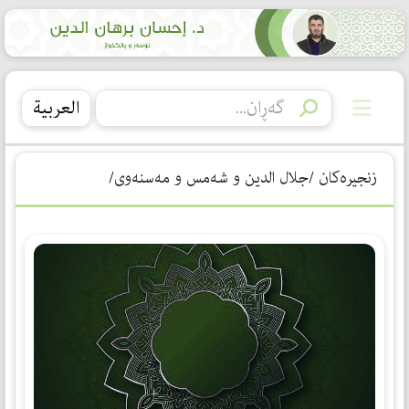
العربیة
زنجیرەکان /جلال الدين و شه‌مس و مه‌سنه‌وى/