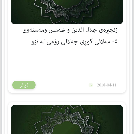
زنجيره‌ى جلال الدين و شه‌مس ومه‌سنه‌وى
٥- عه‌‌لائی كوڕی جه‌لالی رۆمی له‌ نێو
بكوژه‌كانی شه‌مسی ته‌برێزیدا بوو
زیاتر
2018-04-11