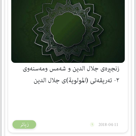
زنجيره‌ى جلال الدين و شه‌مس ومه‌سنه‌وى
٢- ته‌ریقه‌تی (المولویة)ی جلال الدین
الرومي
زیاتر
2018-04-11