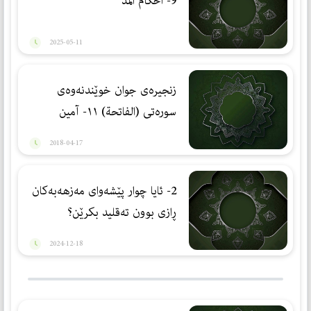
9- أحكام المدّ
2025-05-11
زنجیره‌ی جوان خوێندنه‌وه‌ی
سوره‌تی (الفاتحة) ١١- آمین
2018-04-17
2- ئایا چوار پێشەوای مەزهەبەكان
ڕازی بوون تەقلید بكرێن؟
2024-12-18