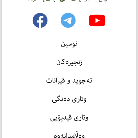
نوسین
زنجیرەکان
تەجوید و قیرائات
وتاری دەنگی
وتاری ڤیدیۆیی
وەڵامدانەوە