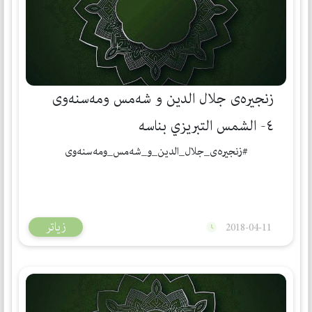
زنجيره‌ى جلال الدين و شه‌مس ومه‌سنه‌وى
٤- الشمس التبریزي بناسە
#زنجيره‌ى_جلال_الدين_و_شه‌مس_ومه‌سنه‌وى
زیاتر
2018-04-11