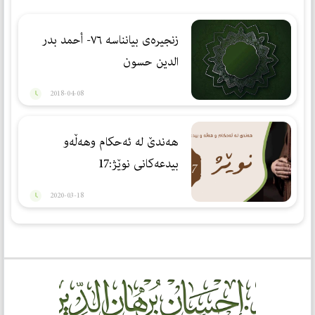
زنجیرەی بیانناسە ٧٦- أحمد بدر
الدين حسون
2018-04-08
هەندێ لە ئەحکام وهەڵەو
بیدعەکانی نوێژ:17
2020-03-18