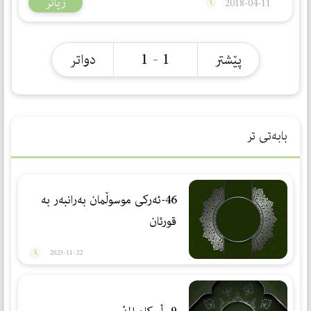
زیاتر
2018-04-11
1 - 1
پێشتر
دواتر
بابەتی تر
46-ئەركی موسوڵمان بەرانبەر بە
قورئان
2023-11-22