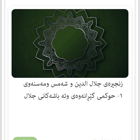
زنجيره‌ى جلال الدين و شه‌مس ومه‌سنه‌وى
١- حوكمی گێڕانه‌وه‌ی وته‌ باشه‌كانی جلال
الدین الرومي