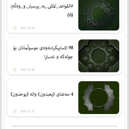
#القواعد_المثلى_بە_پرسیار_و_وەڵام:
(6)
2021-10-18
98-لاساییکردنەوەی موسوڵمانان بۆ
جولەکە و نەساڕا
2023-10-28
4-مەعنای (یعبدون) واتە (یوحدون)
2023-11-29