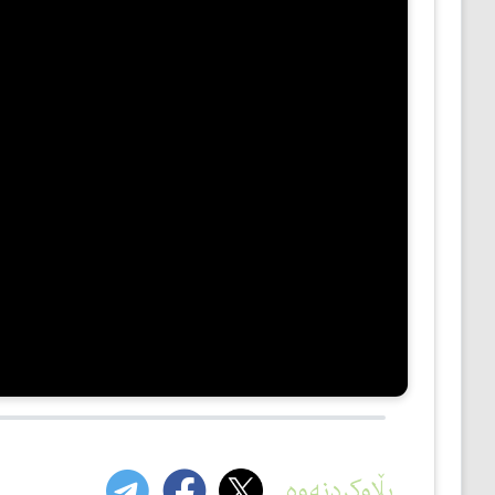
مێژوو
ئەدەب
ئافرەتان
بەبیرداهاتن
گشتی
بڵاوکردنەوە