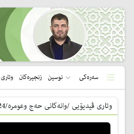
سەرەکی
نوسین
زنجیرەکان
وتاری
قورئان
وتاری ڤیدیۆیی /وانەكانی حەج وعومرە/24- تایبەتمەندییەكانی مەككە
سوننەت
بیروباوەڕ