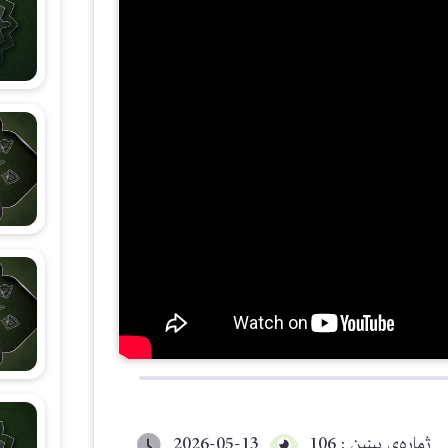
شەرحی هۆنراوەی (الجزرية)
زانستی قیرائات
وانەکانی تەجوید
ژمارەی بینین : 106
2026-05-13