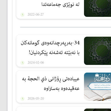
لە نوێژی جەماعەتدا
2022-06-27
34-بەرپەرچدانەوەی گومانەكان
با نەبێتە تەشەنە پێکردنیان!
2024-02-06
عیبادەتی ڕۆژانی ذي الحجة بە
عەقیدەوە بەستراوە
2026-05-20