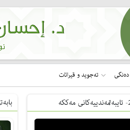
 دەنگی
تەجوید و قیرائات
ئجازەی قورئان خوێندن
بابەت
جوان خوێندنەوەی سوڕەتی
فاتیحە