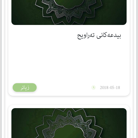
بیدعەكانی تەراویح
زیاتر
2018-05-18