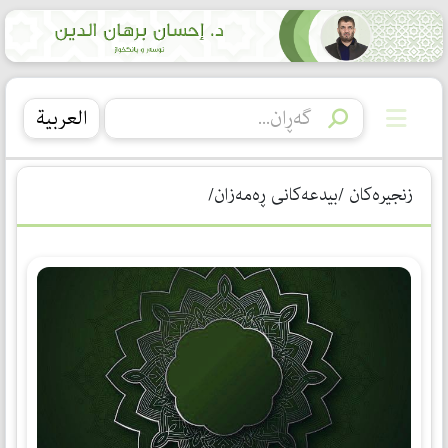
العربیة
زنجیرەکان /بیدعەكانی ڕەمەزان/