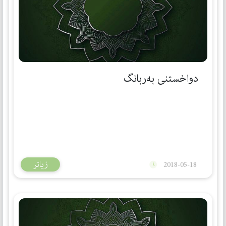
دواخستنی بەربانگ
زیاتر
2018-05-18