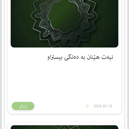
نیەت ھێنان بە دەنگی بیستراو
زیاتر
2018-05-18