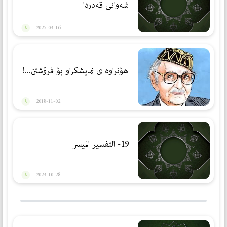
شەوانی قەدردا
2025-03-16
هۆنراوه‌ ی نمایشكراو بۆ فرۆشتن...!
2018-11-02
19- التفسیر المیسر
2023-10-28