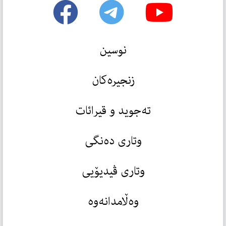
نوسین
زنجیرەکان
تەجوید و قیرائات
وتاری دەنگی
وتاری ڤیدیۆیی
وەڵامدانەوە