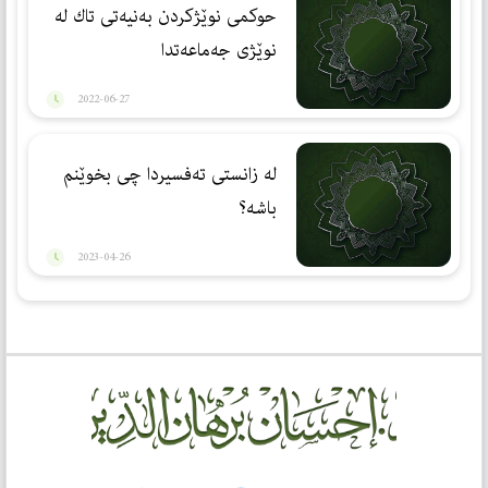
حوكمی نوێژكردن بەنیەتی تاك لە
نوێژی جەماعەتدا
2022-06-27
لە زانستی تەفسیردا چی بخوێنم
باشە؟
2023-04-26