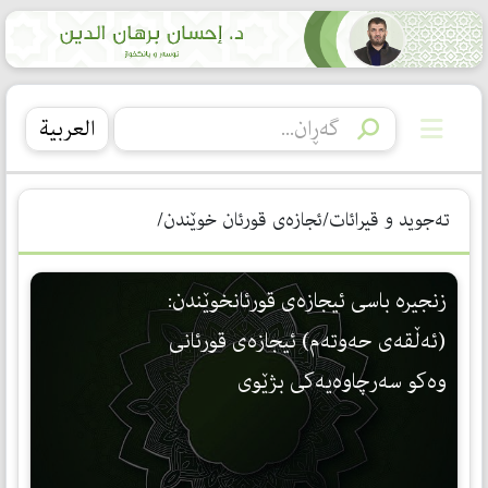
العربیة
تەجوید و قیرائات/ئجازەی قورئان خوێندن/
زنجیره‌ باسی ئیجازه‌ی قورئانخوێندن:
(ئه‌ڵقه‌ی حه‌وته‌م) ئیجازه‌ی قورئانی
وه‌كو سه‌رچاوه‌یه‌كی بژێوی