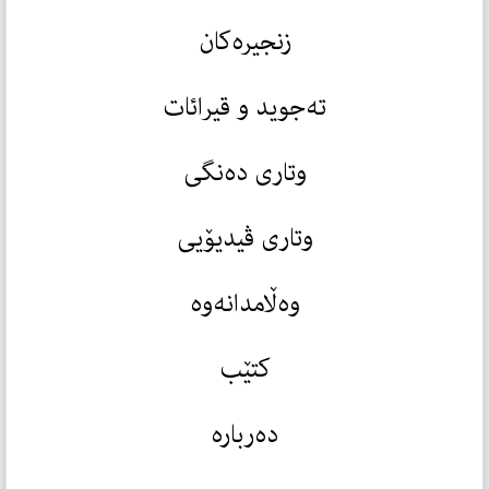
زنجیرەکان
تەجوید و قیرائات
وتاری دەنگی
وتاری ڤیدیۆیی
وەڵامدانەوە
کتێب
دەربارە