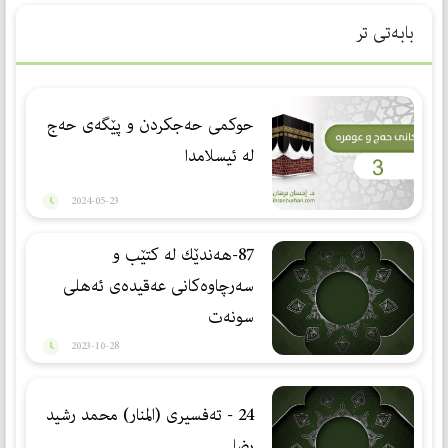
بابەتی تر
حوكمی حەجكردن و پێگەی حەج
لە ئیسلامدا
2024-05-23
87-هەندێك لە كتێب و
سەرچاوەكانی عەقیدەی ئەهلی
سونەت
2023-10-28
24 - تەفسیری (المنار) محمد رشید
رضا