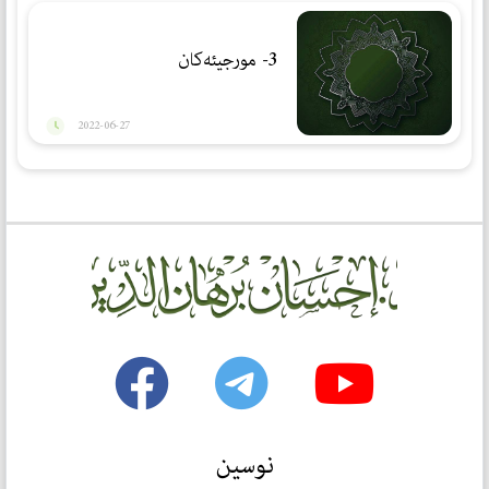
3- مورجیئەكان
2022-06-27
نوسین