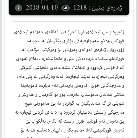
ژمارەی بینین : 1218
2018-04-10
زنجیره‌ باسی ئیجازه‌ی قورئانخوێندن: ئه‌ڵقه‌ی حه‌وته‌م ئیجازه‌ی
قورئانی وه‌كو سه‌رچاوه‌یه‌كی بژێوی بێگومان له‌ بنچینه‌دا
زۆربوونی ژماره‌ی ئه‌وانه‌ی په‌رۆشن بۆ وه‌رگرتنی مۆڵه‌ت له‌
قورئانخوێندندا دیارده‌یه‌كی باش و دڵخۆشكه‌ره‌ ، به‌ڵام ئه‌وه‌ی
كه‌ ناخۆشی كردووه‌ و نایه‌ڵێت ببێته‌ مایه‌ی دڵخۆشی كێبڕكێی
وه‌رگرتنی ئیجازه‌یه‌ له‌پێنا ئیجازه‌دا نه‌ك وه‌رگرتنی به‌ پێی ماف
و مه‌رجه‌كانی خۆی ، ئه‌وه‌ش یارمه‌تی ئه‌م دیارده‌ نامۆیه‌یدا
هاتنی هه‌ندێ مامۆستای عه‌ره‌ب بوو بۆ گه‌رمیان و هه‌ولێر و
شوێنی تر كه‌ هه‌ندیكیان به‌ گۆتره‌و به‌ بێ هه‌بوونی هیچ
مه‌رجێكی زانستی ده‌ستیان كردووه‌ به‌ دابه‌ش كردنی ئیجازه‌ به‌
بێ ئه‌وه‌ی ئه‌و قوتابیه‌ فێری زانسته‌كه‌ بكه‌ن به‌ڵكو به‌بێ
ئه‌وه‌ی قورئانیشی له‌لا خه‌تم بكه‌ن ، لێیان ده‌ناسم هه‌ڵه‌ بۆ