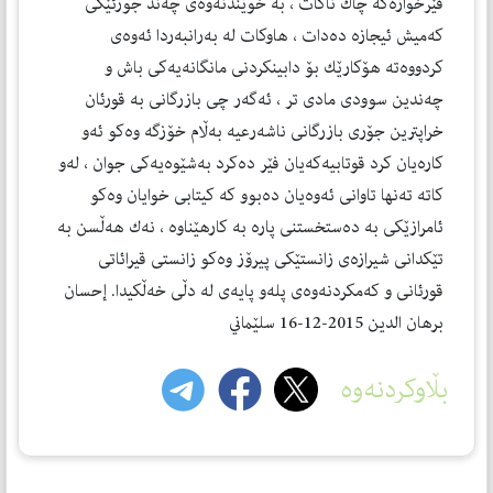
فێرخوازه‌كه‌ چاك ناكات ، به‌ خوێندنه‌وه‌ی چه‌ند جوزئێكی
كه‌میش ئیجازه‌ ده‌دات ، هاوكات له‌ به‌رانبه‌ردا ئه‌وه‌ی
كردووه‌ته‌ هۆكارێك بۆ دابینكردنی مانگانه‌یه‌كی باش و
چه‌ندین سوودی مادی تر ، ئه‌گه‌ر چی بازرگانی به‌ قورئان
خراپترین جۆری بازرگانی ناشه‌رعیه‌ به‌ڵام خۆزگه‌ وه‌كو ئه‌و
كاره‌یان كرد قوتابیه‌كه‌یان فێر ده‌كرد به‌شێوه‌یه‌كی جوان ، له‌و
كاته‌ ته‌نها تاوانی ئه‌وه‌یان ده‌بوو كه‌ كیتابی خوایان وه‌كو
ئامرازێكی به‌ ده‌ستخستنی پاره‌ به‌ كارهێناوه‌ ، نه‌ك هه‌ڵسن به‌
تێكدانی شیرازه‌ی زانستێكی پیرۆز وه‌كو زانستی قیرائاتی
قورئانی و كه‌مكردنه‌وه‌ی پله‌و پایه‌ی له‌ دڵی خه‌ڵكیدا. إحسان
برهان الدین 2015-12-16 سلێماني
بڵاوکردنەوە