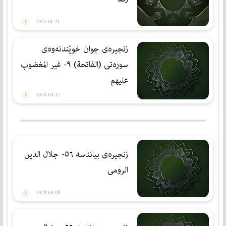
2025-01-31
زنجیره‌ی جوان خوێندنه‌وه‌ی
سوره‌تی (الفاتحة) ٩- غیر المغضوب
علیهم
2018-04-17
زنجیرەی بیانناسە ٥٦- جلال الدین
الرومی
2018-04-08