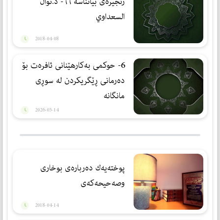
زنجیرەی بیانناسە ٦٦- د.نوال
السعداوي
2018-04-08
6- حوكمی بەكارهێنانی ئافرەت بۆ
دەرمانی ڕێگریكردن لە سوڕی
مانگانە
2026-05-14
پوخته‌یه‌ك ده‌رباره‌ی بوخاری
وصه‌حیحه‌كه‌ی
2018-04-14