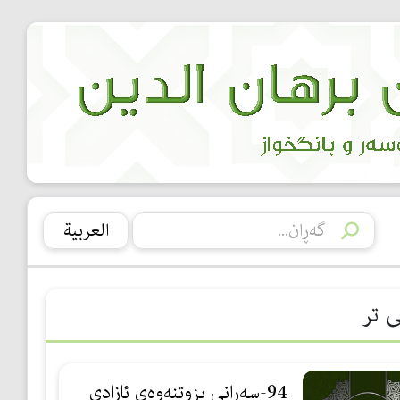
العربیة
ی تر
94-سەرانی بزوتنەوەی ئازادی