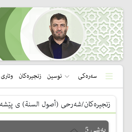
سەرەکی
نوسین
زنجیرەکان
وتاری
قورئان
زنجیرەکان/شەرحی ‌(أصول السنة) ی پێشەوا ‌
سوننەت
بیروباوەڕ
به‌شی 5