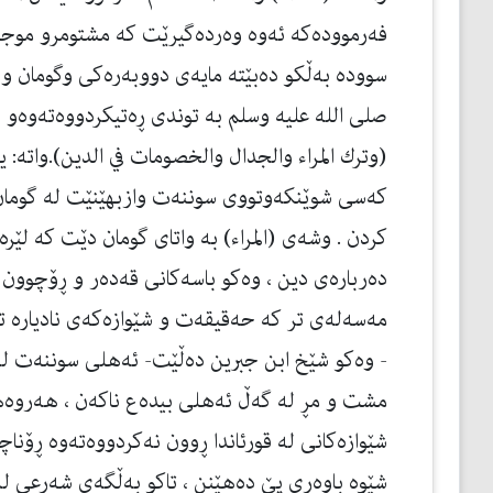
فەرموودەكە ئەوە وەردەگیرێت كە مشتومرو موجا
سوودە بەڵكو دەبێتە مایەی دووبەرەكی وگومان و پ
صلی الله علیه وسلم بە توندی ڕەتیكردووەتەوەو ه
(وترك المراء والجدال والخصومات في الدین).واته‌: یه‌
كه‌سی شوێنكه‌وتووی سوننه‌ت وازبهێنێت له‌ گوما
كردن . وشه‌ی (المراء) به‌ واتای گومان دێت كه‌ لێره
ده‌رباره‌ی دین ، وه‌كو باسه‌كانی قه‌ده‌ر و ڕۆچوون
مه‌سه‌له‌ی تر كە حەقیقەت و شێوازەكەی نادیاره‌ تر
- وه‌كو شێخ ابن جبرین دەڵێت- ئه‌هلی سوننه‌ت له‌وه
مشت و مڕ له‌ گه‌ڵ ئه‌هلی بیده‌ع ناكه‌ن ، هه‌روه‌ها 
شێوازه‌كانی له‌ قورئاندا ڕوون نه‌كردووه‌ته‌وه‌ ڕۆناچن
شێوه‌ باوه‌ڕی پێ ده‌هێنن ، تاكو به‌ڵگه‌ی شه‌رعی له