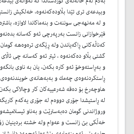
به‌ڵام له‌م حاڵه‌ته‌ی كوردستاندا كه‌ ئه‌وانه‌ی بیدعه
وبیدعەی تری تێدا بڵاوده‌كه‌نه‌وه‌، خه‌لكیش زانست
و له‌ مه‌نهه‌جی سوننه‌ت و بنه‌ماكاندا لاوازه‌، باشتر
فێرخوازانی زانست به‌رپه‌رچی ئه‌و كه‌سانه‌ بده‌نه‌وه
كه‌ناڵه‌كانی ڕاگه‌یاندن ولە ڕێگەی ترەوەهه گومان ده
گشتی بڵاو ده‌كه‌نه‌وه‌ ، ئیتر ئه‌و كه‌سانه‌ چی ئاڵ
و بەڕاستەوخۆ ئەو كارە بكەن، یان به‌ ناوی بانگه‌و
ڕاستكردنه‌وه‌ی چه‌مك و بەبەهانەی خویندنەوەی 
هاوچه‌رخ بۆ ده‌قه‌ شه‌رعییه‌كان كار وچالاكی بكه‌ن.
لە ڕاستیشدا جۆری دووه‌م له‌ جۆری یه‌كه‌م كاریگەری
وروژاندنی گومان دەبەسترێت و بەناو ئیسلامیشەو
خەڵكی بێ زانست و عه‌وام وله‌ خشته‌ بردینیان زۆ
جا به‌ پێی ئه‌م بنه‌مایه‌ی پێشه‌وا ئه‌حمه‌د دانیشتن 