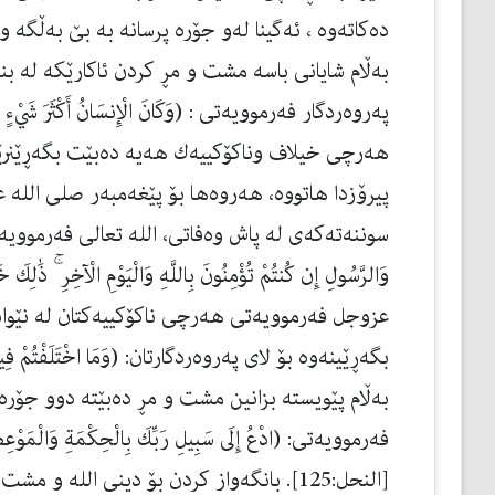
ده‌كاته‌وه‌ ، ئه‌گینا له‌و جۆره‌ پرسانه‌ به‌ بێ به‌ڵگه‌ و
به‌ڵام شایانی باسه‌ مشت و مڕ كردن ئاكارێكه‌ له‌ بنچی
پەروەردگار فه‌رموویه‌تی : (وَكَانَ الْإِنسَانُ أَكْثَرَ شَيْءٍ 
هەرچی خیلاف وناكۆكییەك هەیە دەبێت بگەڕێنرێتە
پیرۆزدا هاتووە، هەروەها بۆ پێغەمبەر صلی الله عل
سوننەتەكەی لە پاش وەفاتی، الله تعالی فەرموویەتی: (فَإِن تَنَ
عزوجل فەرموویەتی هەرچی ناكۆكییەكتان لە نێوا
بگەڕێینەوە بۆ لای پەروەردگارتان: (وَمَا اخْتَلَفْتُمْ فِيهِ مِن
به‌ڵام پێویسته‌ بزانین مشت و مڕ ده‌بێته‌ دوو جۆره‌
فه‌رموویه‌تی: (ادْعُ إِلَى سَبِيلِ رَبِّكَ بِالْحِكْمَةِ وَالْمَوْعِظَ
[النحل:125]. بانگه‌واز كردن بۆ دینی الله 