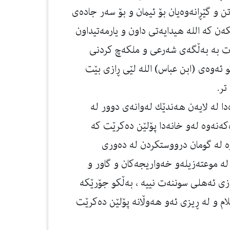
تن و گێڕانه‌وه‌یان بۆ ئیمان و بۆ سه‌ر جاده‌ی
ه‌ن كه‌ الله هیدایه‌تی داون و یارمه‌تیداون
‌ت به‌ به‌ڵگه‌ی شه‌رعی و ملكه‌چ كردنی
‌كو ئه‌وه‌ی (ابن عباس) الله لێی ڕازی بێت
تر.
دا له‌ لایه‌ن هه‌ندێك له‌وانه‌ی دوور له‌
‌نه‌وه‌ له‌و خانه‌دا پۆلێن ده‌كرێت كه‌
ه‌ له‌ گومان درووستكردن له‌ ده‌وری
ه‌ موعته‌زیله‌و خه‌واریجه‌كان و گاور و
ازی ئه‌هلی سوننه‌ت نییه‌ ، به‌ڵكو جۆرێكه‌
 و له‌ ڕیزی ئه‌و هه‌وڵانه‌ پۆلێن ده‌كرێت