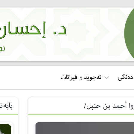
 دەنگی
تەجوید و قیرائات
ئجازەی قورئان خوێندن
بابەت
‌‌‌‌أحمد بن حنبل/
جوان خوێندنەوەی سوڕەتی
فاتیحە