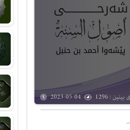
شەرحی هۆنراوەی (الجزرية)
زانستی قیرائات
وانەکانی تەجوید
بینین : 1296
2023-05-04
_