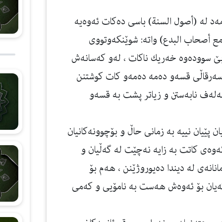
ه‌د له‌ (أصول السنة) باسی ده‌كات ئه‌وه‌یه‌
ع أصحاب البدع) واته‌: شوێنكه‌وتووی
سووده‌وه‌ خه‌ریك ناكات ، له‌و كه‌سانه‌ش
ام سه‌رقاڵی قسه‌و ده‌مه‌ ده‌مه‌و كات كوشتنن
‌له‌ف نابه‌ستن و زیاتر پشت به‌ قسه‌و
یان پێیان نییه‌ به‌ زمانی حاڵ و بۆچوونه‌كانیان
ئه‌وه‌ی كاتت به‌ زایه‌ نه‌چێت له‌ گه‌ڵیان و
نانه‌ی له‌ دیندا ده‌یوروژێنن ، هه‌م بۆ
كه‌یان بۆ ئه‌وه‌ش هه‌ست به‌ نامۆیی و كه‌می