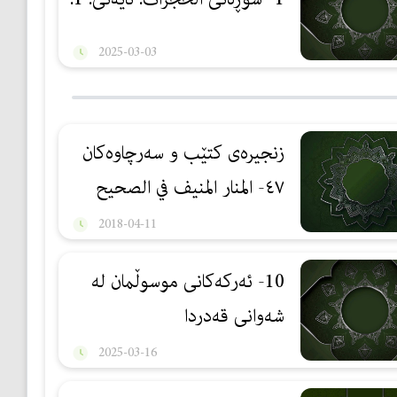
2025-03-03
زنجیرەی کتێب و سەرچاوەکان
٤٧- المنار المنيف في الصحيح
والضعيف
2018-04-11
10- ئەركەكانی موسوڵمان لە
شەوانی قەدردا
2025-03-16