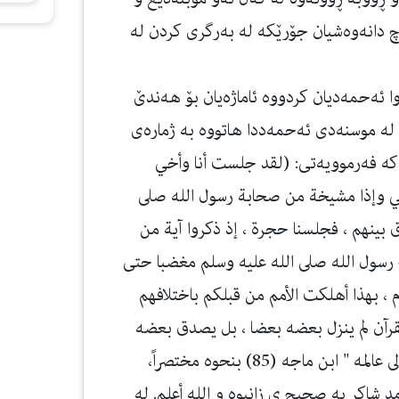
رچ دانه‌وه‌شیان جۆرێكە لە به‌رگری كردن له‌
وا ئه‌حمه‌دیان كردووه‌ ئاماژه‌یان بۆ هه‌ندێ
‌ موسنه‌دی ئه‌حمه‌ددا هاتووه‌ به‌ ژماره‌ی
ت كه‌ فه‌رموویه‌تی: (لقد جلست أنا وأخي
أخي وإذا مشيخة من صحابة رسول الله صلى
ق بينهم ، فجلسنا حجرة ، إذ ذكروا آية من
ج رسول الله صلى الله عليه وسلم مغضبا حتى
م ، بهذا أهلكت الأمم من قبلكم باختلافهم
قرآن لم ينزل بعضه بعضا ، بل يصدق بعضه
بعضا ، فما عرفتم منه فاعملوا به ، وما جهلتم منه إلى عالمه " ابن ماجه (85) بنحوه مختصراً،
‌ش أحمد شاكر به‌ صحیح ی زانیوه‌ و الله أعلم. لە