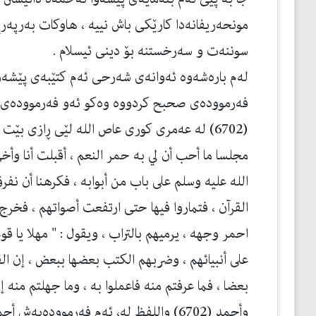
مونحه‌ریفانه‌دا كارێكی باش نییه‌ ، هاوكات به‌رپه‌
سوننه‌ت و سه‌رخستنه‌ بۆ دینی ئیسلام .
له‌م باره‌شه‌وه‌ ئه‌وانه‌ی شه‌رحی ئه‌م كتێبه‌ی پێشه‌
فه‌رمووده‌ی صحبح كردووه‌ وه‌كو ئه‌و فه‌رمووده‌ی له
(6702) له‌ عه‌مری كوری عاص الله لێی ڕازی بێ
مجلسا ما أحب أن لي به حمر النعم ، أقبلت أنا و
الله عليه وسلم على باب من أبوابه ، فكرهنا أن نفر
القرآن ، فتماروا فيها حتى ارتفعت أصواتهم ، فخر
احمر وجهه ، يرميهم بالتراب ، ويقول : " مهلا يا قو
على أنبيائهم ، وضربهم الكتب بعضها ببعض ، إن ال
وأحمد (6702) واللفظ له، ئه‌م فه‌رمووده‌یه