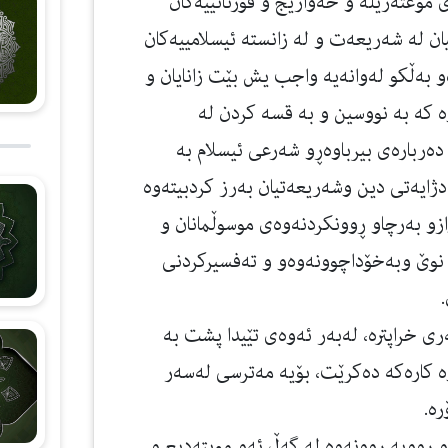
‌ی موعته‌زیله‌ و خه‌واریج و قورئانییه‌كان
یان له‌ شەریعەت و لە زانستە ئیسلامییەكان
ه‌و به‌ڵكو له‌وانه‌یه‌ واجب یش بێت زانایان و
‌ كه‌ به‌ نووسین و به‌ قسه‌ كردن له‌
‌رباره‌ی بیرباوه‌ڕو شه‌رعی ئیسلام به‌
ای دژایه‌تی دین وشەریعەتیان بەرز كردبیتەوە
ازو به‌رچاو ڕوونكردنه‌وه‌ی موسوڵمانان و
نوێ وبەخۆداچوونەوەو و ته‌فسیركردنی
 خراپترە، له‌به‌ر ئه‌وه‌ی تێیدا پشت بە
ە كارەكە دەكرێت، بۆیە مەترسی لەسەر
رە.
و ڕووبه‌ ڕوونه‌وه‌ له‌ گه‌ڵ ئه‌و موبته‌دیع و