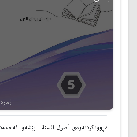
مێژوو
ئەدەب
ئافرەتان
بەبیرداهاتن
گشتی
ژمارەی 
#ڕوونكردنه‌وه‌ی_أصول_السنة__پێشه‌وا_ئه‌حمه‌د