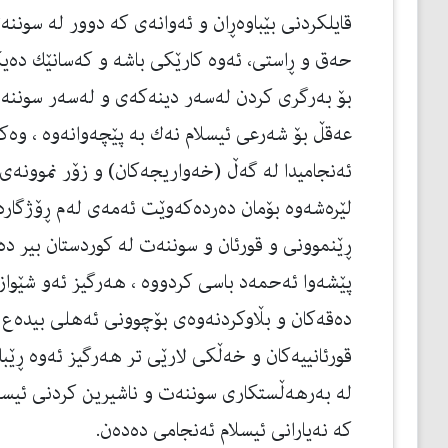
قایلكردنی بێباوه‌ڕان و ئه‌وانه‌ی كه‌ دوور له‌ سوننه‌
حه‌ق و ڕاستی، ئه‌وه‌ كارێكی باشه‌ و كه‌سانێك ده‌یك
بۆ به‌رگری كردن له‌سه‌ر دینه‌كه‌ی و له‌سه‌ر سوننه
عه‌قڵ بۆ شه‌رعی ئیسلام نه‌ك به‌ پێچه‌وانه‌وه‌ ، وه
ئه‌نجامیدا له‌ گه‌ڵ (خه‌واریجه‌كان) و زۆر نموونه‌ی 
لێره‌شه‌وه‌ بۆمان ده‌رده‌كه‌وێت ئه‌مه‌ی له‌م ڕۆژگاره‌
ڕێنموونی و قورئان و سوننه‌ت له‌ كوردستان بیر ده‌كه
پێشه‌وا ئه‌حمه‌د باسی كردووه‌ ، هه‌رگیز ئه‌و شێواز
ده‌قه‌كان و بڵاوكردنه‌وه‌ی بۆچوونی ئه‌هلی بیده‌ع ل
قورئانییه‌كان و خه‌ڵكی لارێی تر هه‌رگیز ئه‌وه‌ ڕێب
له‌ به‌رهه‌ڵستكاری سوننه‌ت و ناشیرین كردنی ئیسلام
كه‌ نه‌یارانی ئیسلام ئه‌نجامی ده‌ده‌ن.