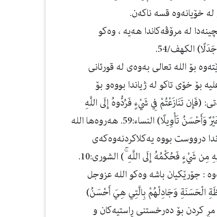
 له‌ خۆیانه‌وه‌ قسه‌ ناكه‌ن.
نه‌دا له‌ مرۆڤه‌كاندا هه‌یه‌ ، وه‌كو
جَدَلًا) الكهف/54.
وە بۆ الله تعالی بەوەی لە قورئانی
یه بۆ خۆی تاكو لە ژیاندا بووەو بۆ
ازَعْتُمْ فِي شَيْءٍ فَرُدُّوهُ إِلَى اللَّهِ
وَالرَّسُولِ إِن كُنتُمْ تُؤْمِنُونَ بِاللَّهِ وَالْيَوْمِ الْآخِرِ ۚ ذَٰلِكَ خَيْرٌ وَأَحْسَنُ تَأْوِيلًا) النساء:59. هەروەها الله
ندا درووست بووە یەكلاكردنەوەكەی
 شَيْءٍ فَحُكْمُهُ إِلَى اللَّهِ ۚ) الشوری:10.
وه‌ : جۆرێكیان باشه‌ وه‌كو الله عزوجل
ةِ الْحَسَنَةِ وَجَادِلْهُمْ بِالَّتِي هِيَ أَحْسَنُ)
و مشت مڕ كردن بۆ ده‌رخستنی ڕاستیه‌كان و