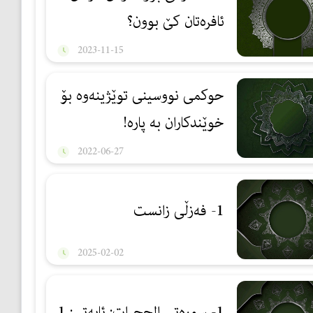
ئافرەتان كێ بوون؟
2023-11-15
حوكمی نووسینی توێژینەوە بۆ
خوێندكاران بە پارە!
2022-06-27
1- فەزڵی زانست
2025-02-02
1- سوڕەتی الحجرات: ئایەتی: 1.