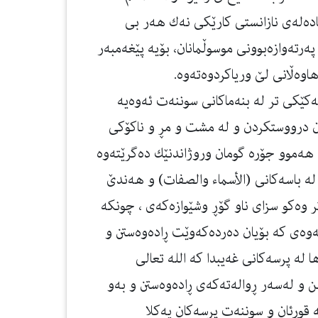
دەلەی نازانستی كارێكی نەك هەر بی
ەرتەوازەبوونی موسوڵمانان، بۆیە پێغەمبەر
اوەڵانی لێ وریاكردوەتەوە.
كێكی تر له‌ بنه‌ماكانی سوننه‌ت ئه‌وه‌یه‌
ن درووستكردن و له‌ مشت و مڕ و ناكۆكی
‌ هه‌موو جۆره‌ گومان وروژاندنێك ده‌گرێته‌وه‌
 له‌ باسه‌كانی (الأسماء والصفات) و هەندێ
 وه‌كو سزای ناو گۆڕ وشێوازه‌كه‌ی ، چونكه‌
‌ی كه‌ بۆیان ده‌رده‌كه‌وێت ڕاده‌وه‌ستن و
له‌ پرسه‌كانی غه‌یبدا كه‌ الله تعالی
 و له‌سه‌ر ڕواله‌ته‌كه‌ی ڕاده‌وه‌ستن و به‌و
‌ قورئان و سوننه‌ت پرسه‌كان یه‌كلا