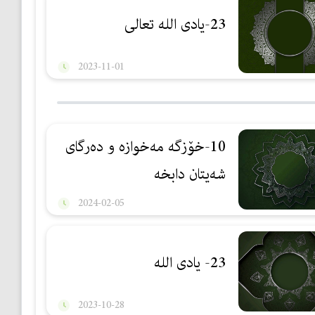
23-یادی اللە تعالی
2023-11-01
10-خۆزگە مەخوازە و دەرگای
شەیتان دابخە
2024-02-05
23- یادی اللە
2023-10-28