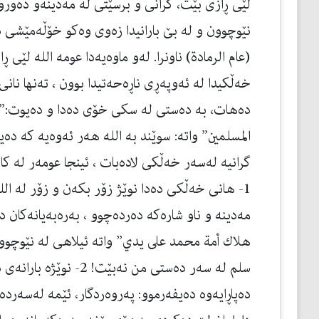
لێی ڕازی بێت، گرانی و برسێتی له‌ مه‌دینه‌و ده‌ورو 
نێوچوون و له‌ بێ بارانیدا زه‌وی وه‌كو خۆڵه‌مێشی دا
(عام الرمادة) ناونرا. له‌و ماوه‌یه‌دا عومه‌ الله لێی
خه‌ڵكیدا له‌ ئه‌وپه‌ڕی ناڕه‌حه‌تیدا بوون ، ته‌نها ن
ده‌هات، به‌ ده‌ستی له‌ سكی خۆی ده‌دا و ده‌یوت:”و
المسلمين” واته‌: سوێند به‌ الله هه‌ر ئه‌وه‌یه‌ كه‌ ده‌
گرانیه‌ له‌سه‌ر خه‌ڵكی لاده‌بات ، ئینجا عومه‌ر له‌ ك
1- هانی خه‌ڵكی ده‌دا نوێژ زۆر بكه‌ن و زۆر له‌ الل
مه‌دینه‌ و ناو شاره‌كه‌ دەردەچوو ، به‌ره‌به‌یانه‌كان
هلاك أمة محمد على يدي” واتە ئیلاهی لە نێوچوون
سلم له‌ سه‌ر ده‌ستی من نه‌ب
ده‌پاڕایه‌وه‌ ده‌یفه‌رموو: په‌روه‌ردگار، ئێمه‌ له‌سه‌ر