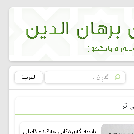
العربیة
ی تر
بابەتە گەورەكانی عەقیدە قابیلی