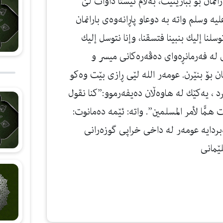
انمان بۆ ببارێنێت، به‌ڵام ئێستا داوات لێ
لیه وسلم واتە بە دوعاو پاڕانەوەی بارانمان
وسلنا إليك بنبينا فتسقنا، وإنا نتوسل إليك
ون“. 3- هه‌روه‌ها داوای له‌ فه‌رمانڕه‌وای ده‌ڤه‌ره‌كانی میسر و
ان بۆ بنێرن. عومه‌ر الله لێی ڕازی بێت وه‌كو
 ، یه‌كێك له‌ هاوه‌ڵان ده‌یفه‌رموو:”كنا نقول
ت همًّا لأمر المسلمين”. واته‌: ئێمه‌ ده‌مانوت:
‌بردایه‌ عومه‌ر له‌ داخی خراپی گوزه‌رانی