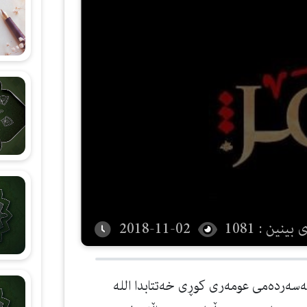
شەرحی هۆنراوەی (الجزرية)
زانستی قیرائات
وانەکانی تەجوید
بینین : 1081
2018-11-02
دونیا بێت تۆ نمونه‌ی له‌ ساڵی 18ك و له‌سه‌رده‌می عومه‌ری كوڕی خه‌تتابدا الله