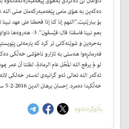
داوامان لێ دە‌كردی به‌هۆی پێغه‌مبه‌ره‌كه‌مانەوە بار
ده‌كه‌ین به‌ هۆی مامی پێغه‌مبه‌ركه‌مان صلی الله ع
بۆ ببارێنیت.”اللهم إنا كنا إذا قحطنا على عهد نبينا ت
بعم نبينا فاسقنا؛ قال: فيُسق
به‌حره‌ین و شوێنه‌كانی تر كرد كه‌ یارمه‌تی پێویستی
فه‌رمانڕه‌وا هه‌ستی به‌ ئازارو ناخۆشی خه‌ڵكی ده‌كرد
لو لم يرفع الله المَحْل عام الرمادةِ، لظننا أن عمر يمو
ئه‌گه‌ر الله تعالی ئه‌و گرانیه‌ی له‌سه‌ر خه‌لكی لانه
خه‌ڵكیدا ده‌مرد. إحسان برهان الدین 2016-2-5 سلێمانی
بڵاوکردنەوە