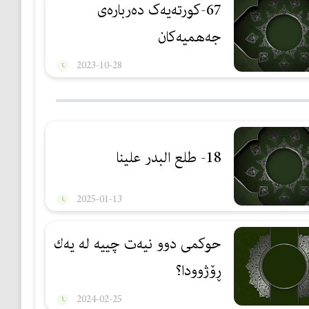
67-کورتەیەک دەربارەی
جەهمیەکان
2023-10-28
18- طلع البدر علینا
2025-01-13
حوكمی دوو نیەت چییە لە یەك
ڕۆژوودا؟
2024-02-25