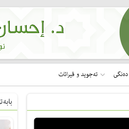
 دەنگی
تەجوید و قیرائات
ئجازەی قورئان خوێندن
بابەت
جوان خوێندنەوەی سوڕەتی
فاتیحە