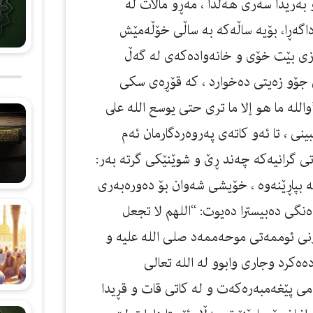
به‌ریدا سه‌ری هه‌ڵدا ، مه‌ڕو ماڵات له‌
گه‌ڕا، بۆیه‌ ساڵه‌كه‌ به‌ ساڵی خۆڵه‌مێش
 ڕازی بێت خۆی و خانه‌واده‌كه‌ی له‌ گه‌ڵ
انی جۆو زه‌یتی ده‌خوارد ، كه‌ قۆڕه‌ی سكی
الله ما هو إلا ما ترى حتى يوسع الله على
یبینی ، تا ئه‌و كاته‌ی پەروەردگارمان ئه‌م
اتی گرانیه‌كه‌ چه‌ند ڕێ و شوێنێكی گرته‌ به‌ر:
ه بپاڕێنه‌وه‌ ، خۆیشی شه‌وان بۆ ده‌وره‌به‌ری
 ده‌نگی ده‌بیسترا ده‌یوت: “اللهم لا تجعل
ی ئوممه‌تی موحه‌ممه‌د صلی الله علیه و
ێت! 2- نوێژه‌ بارانه‌ی دەه‌كرد وجاری وابوو له‌ الله تعالی
ده‌می پێغه‌مبه‌ره‌كه‌ت و له‌ كاتی قات و قڕیدا