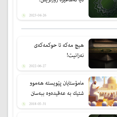
2023-04-26
هیچ مەكە تا حوكمەكەی
نەزانیت!
2022-06-27
مامۆستایان پێویسته‌ هه‌موو
شتیك به‌ عه‌قیده‌وه‌ ببه‌ستن
2018-05-31