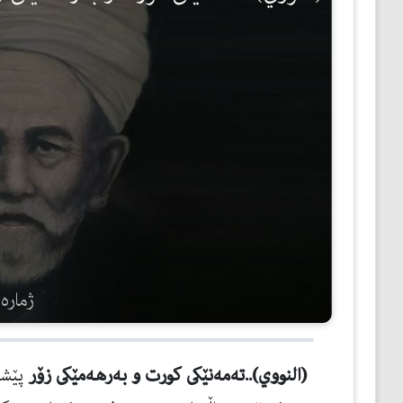
مێژوو
ئەدەب
ئافرەتان
بەبیرداهاتن
گشتی
ژمارەی 
(النووي)..ته‌مه‌نێكى كورت و به‌رهه‌مێكى زۆر