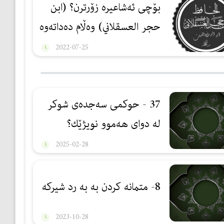
بۆچی ئەشاعیرە زۆرترن؟ (ابن
حجر العسقلاني) وەڵام دەداتەوە
2022-07-25
37 - حوكمی سەجدەی شوكر
لە دوای هەموو نویژێك؟
2025-02-28
8- متمانه كردن به به رد شیركه
2023-10-28