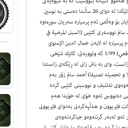
 هه‌موو كتێبانه‌ بنووسێت كه‌ به‌ شێوه‌يه‌كى
گشتى بوونه‌ته‌ سه‌رچاوه‌ بۆ زانست و زانايان، له‌ كاتێكدا له‌ دواى 26 ساڵىدا ده‌ستى به‌ نوسين
ى كردووه‌؟ زانايان بۆ وه‌ڵامى ئه‌م پرسياره‌ سه‌ريان سوڕماوه‌
 سالم نووسه‌رى كتێبى (السبل المرضية في
 پرسياره‌ له‌ لايه‌ن جمال الدين الإسنوي
دراوه‌ته‌وه‌ له‌ كتێبى (المهمات في شرح الروضة والرافعي) 1/99 كه‌ وتوويه‌تى: كاتێك شێخى
انست، واى به‌ باش زانى له‌ ڕێگه‌ى زانستدا
 و تحصيله تصنيفا) أحمد سالم زۆر به‌م
 نه‌وه‌وى ته‌ئليف و نووسينى كتێبى كرده‌
بى ده‌نووسى ئه‌وه‌ خۆى له‌ خۆيدا هه‌م
 فێربوون و هه‌ڵپه‌كردنى به‌دواى فێربوونى
ئه‌و له‌به‌ر گرتنه‌وه‌و جياكردنه‌وه‌ى
‌نجيدا كردى به‌ پرۆژه‌يه‌ك بۆ دانانى كتێب!