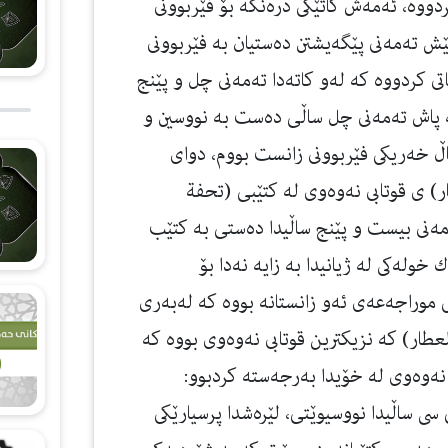
دووه‌، ئه‌مه‌ش كاتێكى دره‌نگه‌ بۆ فێربوونى
 ته‌مه‌نى پێگه‌يشتن ده‌ستيان به‌ فێربوونى
ئينجا نه‌وه‌وى له‌ ساڵى 676 ك وه‌فاتى كردووه‌ كه‌ له‌و كاته‌دا ته‌مه‌نى چل و پێنج
له‌ پاش ته‌مه‌نى چل ساڵى ده‌ست به‌ نووسين و
اڵ خه‌ريكى فێربوونى زانست بووم، دواى
ار) ى قوتابى نه‌وه‌وى له‌ كتێبى (تحفة
‌مه‌نى بيست و پێنج ساڵيدا ده‌ستى به‌ كتێب
خوله‌كى له‌ ژيانيدا به‌ زايه‌ نه‌دا بۆ
موراجه‌عه‌ى ئه‌و زانستانه‌ بووه‌ كه‌ له‌به‌رى
ار) كه‌ نزيكترين قوتابى نه‌وه‌وى بووه‌ كه‌
ه‌وه‌وى له‌ خۆيدا به‌رجه‌سته‌ كردبوو:
 سى ساڵيدا نووسيوێتى، لێره‌شدا پرسيارێكى