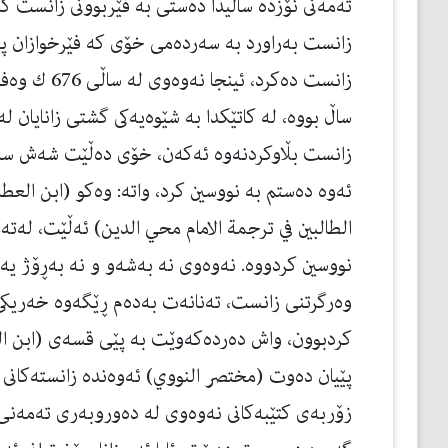
ته‌مه‌نى نۆزده‌ ساڵيدا ده‌ستى به‌ فێربوونى زانست كر
زانست به‌راورد به‌ سه‌رده‌مى خۆى كه‌ فێرخوازان پێش
زانست ده‌كرد، 
ساڵ بووه‌، له‌ كاتێكدا به‌ شێوه‌يه‌كى گشتى زانايان 
زانست بڵاوكردنه‌وه‌ ئه‌كه‌ن، خۆى ده‌ڵێت شه‌ش س
ئه‌وه‌ ده‌ستم به‌ نووسين كرد، واته‌: وه‌كو (ابن العط
الطالبين في ترجمة الامام محي الدين) ئه‌ڵێت، له‌ته
نووسين كردووه‌. نه‌وه‌وى نه‌ به‌شه‌و و نه‌ به‌ڕۆژ يه‌ك 
وه‌رگرتنى زانست، ته‌نانه‌ت به‌ده‌م ڕێگه‌وه‌ خه‌ريكى 
كردبوون، واش ده‌رده‌كه‌وێت به‌ پێى قسه‌ى (ابن العط
پێيان ده‌وت (مختصر النووي) ئه‌وه‌نده‌ زانسته‌كانى ن
زۆربه‌ى كتێبه‌كانى نه‌وه‌وى له‌ ده‌وروبه‌رى تەمەنی