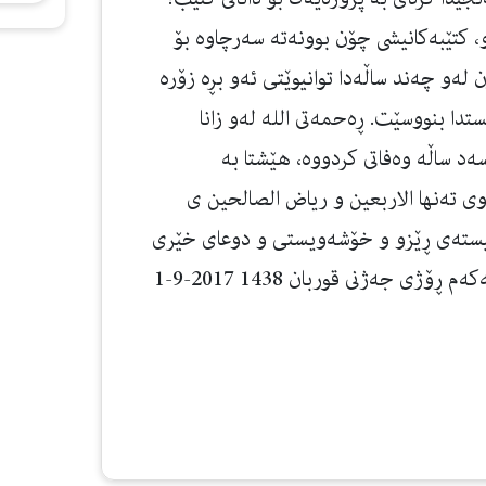
 كتێبه‌كانيشى چۆن بوونه‌ته‌ سه‌رچاوه‌ بۆ
له‌و چه‌ند ساڵه‌دا توانيوێتى ئه‌و بڕه‌ زۆره‌
ستدا بنووسێت. ڕه‌حمه‌تى الله له‌و زانا
د ساڵه‌ وه‌فاتى كردووه‌، هێشتا به‌
وەوی تەنها الاربعین و ریاض الصالحین ی
شاییستەی ڕێزو و خۆشەویستی و دوعای خێری
هەموو موسوڵمانێک دەبوو. إحسان برهان الدين يه‌كه‌م ڕۆژى جه‌ژنى قوربان 1438 2017-9-1