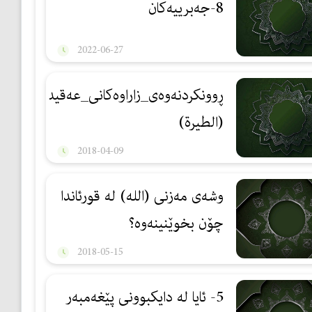
8-جەبرییەكان
2022-06-27
ڕوونكردنه‌وه‌ی_زاراوه‌كانی_عه‌قیده‌:12
(الطیرة)
2018-04-09
وشه‌ی مه‌زنی (الله) له‌ قورئاندا
چۆن بخوێنینه‌وه‌؟
2018-05-15
5- ئایا له‌ دایكبوونی پێغه‌مبه‌ر