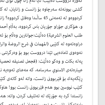
گه‌وره‌ درووست ده‌بێت: ئايا ئه‌م زانا چۆن توانى ئه‌و
كردووه‌و له‌ تەمەنی 45 ساڵىدا وه‌فات
و، هۆكارى جۆراو جۆريان باس كردووه‌، به‌ڵام أحمد
طلب العلوم الشرعية) ده‌ڵێت:جوانترين وه‌ڵام بۆ ئه‌م
نه‌وه‌وى ئاماده‌يى تێدا درووست بوو بۆ وه‌رگرتنى ز
په‌له‌ بكات و وه‌كو ده‌ڵێت: (فجعل تصنيفه تحصيلا
عيباره‌ته‌ى الاسنوي سه‌رسامه‌، كه‌ مه‌عناى ئه‌وه‌يه‌
ڕێگه‌يه‌ك بۆ فێربوونى زانست، واته‌ له‌و كاته‌ى كتێ
كتێب نووسين بوو هه‌م فێربوونى زانست بوو! هاوكات
زانستدا كرد به‌ جۆرێك له‌ ته‌ئليف كردن، واته‌: هه‌ر 
بابه‌ته‌كانى زانست و نووسينه‌وه‌يان له‌سه‌رده‌مى گه