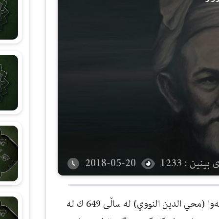
شەرحی هۆنراوەی (الجزرية)
زانستی قیرائات
وانەکانی تەجوید
بینین : 1233
2018-05-20
پێشه‌وا (محي الدین النووي) له‌ ساڵى 649 ك له‌