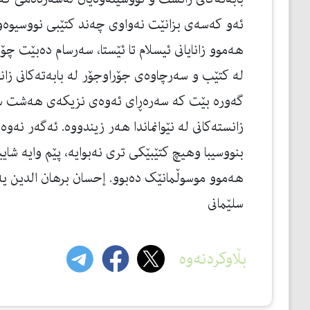
ئه‌و كه‌سه‌ى بزانێت نه‌واوى چه‌ند كتێبى نووسيوه‌و،
هه‌موو زانايانى ئيسلام تا ئێستا، سه‌رسام ده‌بێت چۆن 
له‌ كتێب و سه‌رچاوه‌ى جۆراوجۆر له‌ بابه‌ته‌كانى زان
گه‌وره‌ بێت كه‌ سه‌ره‌ڕاى ئه‌وه‌ى نزیکەی هه‌شت سه‌
زانسته‌كانى له‌ نێوانماندا هه‌ر زيندووه. ئەگەر نە
بنووسیبا وهیچ کتێبێکی تری نەبوایە، پێم وایە 
سلێمانى
بڵاوکردنەوە