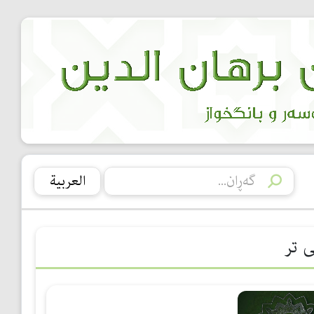
العربیة
ی تر