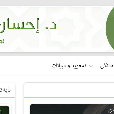
 دەنگی
تەجوید و قیرائات
ئجازەی قورئان خوێندن
بابەت
جوان خوێندنەوەی سوڕەتی
فاتیحە
زۆر