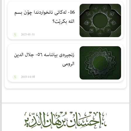
16- لەكاتی نانخواردندا چۆن بسم
الله بكرێت؟
2025-01-31
زنجیرەی بیانناسە ٥٦- جلال الدین
الرومی
2018-04-08