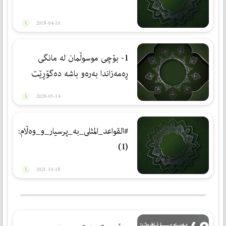
2018-04-10
1- بۆچی موسوڵمان لە مانگی
ڕەمەزاندا بەرەو باشە دەگۆڕێت
2026-05-14
#القواعد_المثلى_بە_پرسیار_و_وەڵام:
(1)
2021-10-18