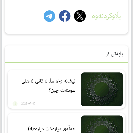
بڵاوکردنەوە
بابەتی تر
نيشانە وخەسڵەتەكانی ئەهلی
سوننەت چین؟
2022-07-05
هه‌ڵه‌ی دياره‌كان دياره‌:(4)