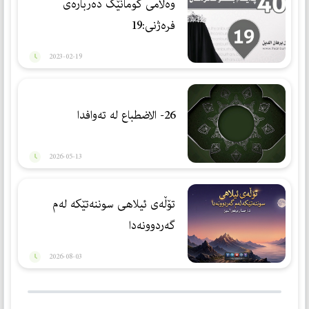
وەڵامی گومانێک دەربارەی
فرەژنی:19
2023-02-19
26- الاضطباع لە تەوافدا
2026-05-13
تۆڵەی ئیلاهی سوننەتێكە لەم
گەردوونەدا
2026-08-03