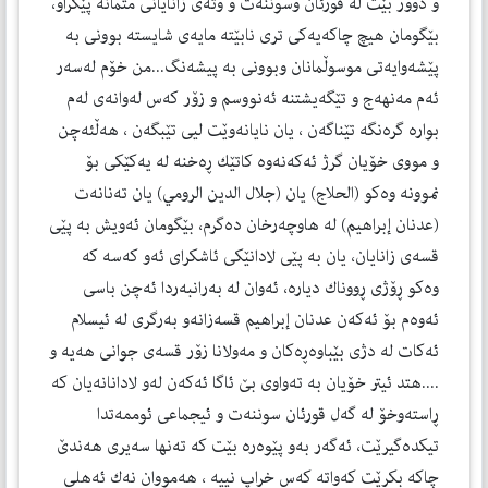
و دوور بێت له‌ قورئان وسوننه‌ت و وته‌ی زانایانی متمانه‌ پێكراو،
بێگومان هیچ چاكه‌یه‌كی تری نابێته‌ مایه‌ی شایسته‌ بوونی به‌
پێشه‌وایه‌تی موسوڵمانان وبوونی به‌ پیشه‌نگ...من خۆم له‌سه‌ر
ئه‌م مه‌نهه‌ج و تێگه‌یشتنه‌ ئه‌نووسم و زۆر كه‌س له‌وانه‌‌ی له‌م
بواره‌ گره‌نگه‌ تێناگه‌ن ، یان نایانه‌وێت لیی تێبگه‌ن ، هه‌ڵئه‌چن
و مووی خۆیان گرژ ئه‌كه‌نه‌وه‌ كاتێك ڕه‌خنه‌ له‌ یه‌كێكی بۆ
نموونه‌ وه‌كو (الحلاج) یان (جلال الدین الرومي) یان ته‌نانه‌ت
(عدنان إبراهیم) له‌ هاوچه‌رخان ده‌گرم، بێگومان ئه‌ویش به‌ پێی
قسه‌ی زانایان، یان به‌ پێی لادانێكی ئاشكرای ئه‌و كه‌سه‌ كه‌
وه‌كو ڕۆژی ڕووناك دیاره‌، ئه‌وان له‌ به‌رانبه‌ردا ئه‌چن باسی
ئه‌وه‌م بۆ ئه‌كه‌ن عدنان إبراهیم قسه‌زانه‌و به‌رگری له‌ ئیسلام
ئه‌كات له‌ دژی بێباوه‌ڕه‌كان و مه‌ولانا زۆر قسه‌ی جوانی هه‌یه‌ و
....هتد ئیتر خۆیان به‌ ته‌واوی بێ ئاگا ئه‌كه‌ن له‌و لادانانه‌یان كه‌
ڕاسته‌وخۆ له‌ گه‌ل قورئان سوننه‌ت و ئیجماعی ئوممه‌تدا
تیكده‌گیرێت، ئه‌گه‌ر به‌و پێوه‌ره‌ بێت كه‌ ته‌نها سه‌یری هه‌ندێ
چاكه‌ بكرێت كه‌واته‌ كه‌س خراپ نییه‌ ، هه‌مووان نه‌ك ئه‌هلی