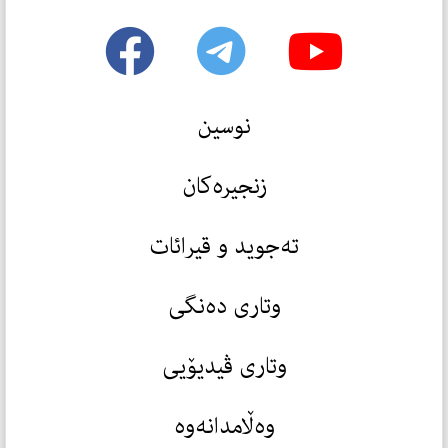
نوسین
زنجیرەکان
تەجوید و قیرائات
وتاری دەنگی
وتاری ڤیدیۆیی
وەڵامدانەوە