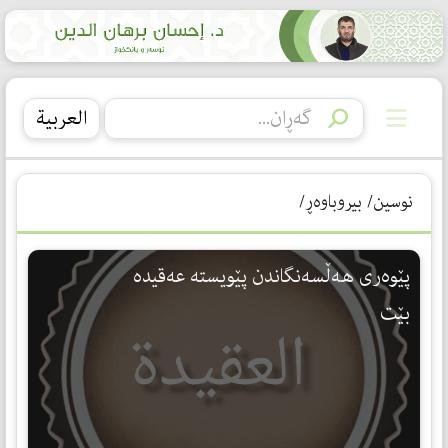
العربیة
نوسین/ بیروباوەڕ/
پێوه‌ری هه‌ڵسه‌نگاندن پێویسته‌ عه‌قیده‌
بێت