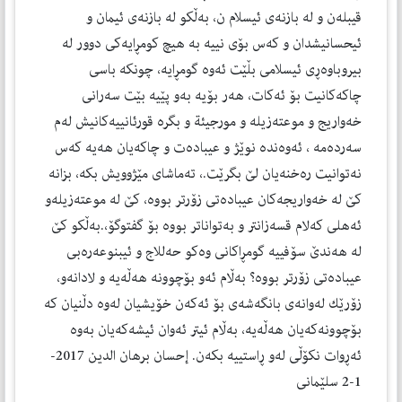
قیبله‌ن و له‌ بازنه‌ی ئیسلام ن، به‌ڵكو له‌ بازنه‌ی ئیمان و
ئیحسانیشدان و كه‌س بۆی نییه‌ به‌ هیچ كو‌مڕایه‌كی دوور له‌
بیروباوه‌ڕی ئیسلامی بڵێت ئه‌وه‌ گومڕایه‌، چونكه‌ باسی
چاكه‌كانیت بۆ ئه‌كات، هه‌ر بۆیه‌ به‌و پێیه‌ بێت سه‌رانی
خه‌واریج و موعته‌زیله‌ و مورجیئة و بگره‌ قورئانییه‌كانیش له‌م
سه‌رده‌مه‌ ، ئه‌وه‌نده‌ نوێژ و عیباده‌ت و چاكه‌یان هه‌یه‌ كه‌س
نه‌توانیت ره‌خنه‌یان لێ بگرێت.، ته‌ماشای مێژوویش بكه‌، بزانه‌
كێ له‌ خه‌واریجه‌كان عیباده‌تی زۆرتر بووه‌، كێ له‌ موعته‌زیله‌و
ئه‌هلی كه‌لام قسه‌زانتر و به‌تواناتر بووه‌ بۆ گفتوگۆ،.به‌ڵكو كێ
له‌ هه‌ندێ سۆفییه‌ گومڕاكانی وه‌كو حه‌للاج و ئیبنوعه‌ره‌بی
عیباده‌تی زۆرتر بووه‌؟ به‌ڵام ئه‌و بۆچوونه‌ هه‌ڵه‌یه‌ و لادانه‌و،
زۆرێك له‌وانه‌ی بانگه‌شه‌ی بۆ ئه‌كه‌ن خۆیشیان له‌وه‌ دڵنیان كه‌
بۆچوونه‌كه‌یان هه‌ڵه‌یه‌، به‌ڵام ئیتر ئه‌وان ئیشه‌كه‌یان به‌وه‌
ئه‌ڕوات نكۆڵی له‌و ڕاستییه‌ بكه‌ن. إحسان برهان الدین 2017-
1-2 سلێمانی