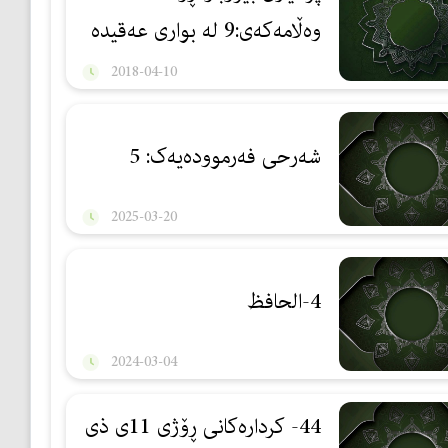
وه‌ڵامه‌كه‌ی:9 له‌ بواری عه‌قیده‌
چی بخوێنینه‌وه‌ باشه‌؟
2018-04-10
شەرحی فەرموودەیەک: 5
2025-03-20
4-الحافظ
2024-03-04
44- كردارەكانی ڕۆژی 11ی ذی