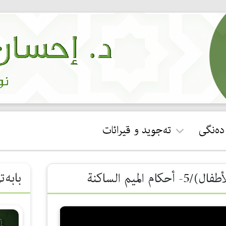
 دەنگی
تەجوید و قیرائات
ئجازەی قورئان خوێندن
بابەت
يم الساكنة
جوان خوێندنەوەی سوڕەتی
فاتیحە