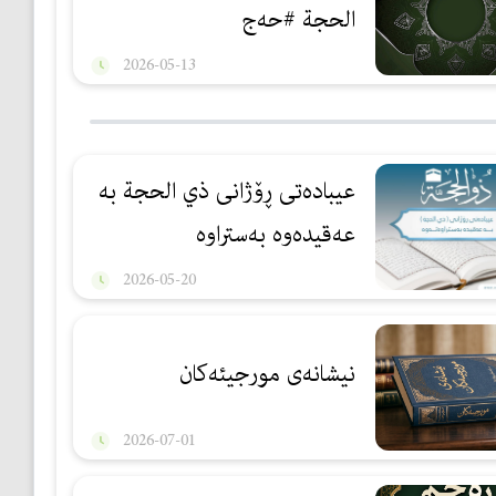
الحجة #حەج
2026-05-13
عیبادەتی ڕۆژانی ذي الحجة بە
عەقیدەوە بەستراوە
2026-05-20
نيشانەى مورجيئەكان
2026-07-01