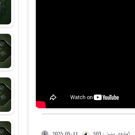
شەرحی هۆنراوەی (الجزرية)
زانستی قیرائات
وانەکانی تەجوید
ژمارەی بینین : 503
2025-05-11