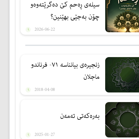
سیله‌ی ڕه‌حم كێ ده‌گرێته‌وه‌و
چۆن به‌جێی بهێنین؟
2026-06-22
زنجیرەی بیانناسە ٧١- فرناندو
ماجلان
2018-04-08
بەرەكەتی تەمەن
2025-01-27