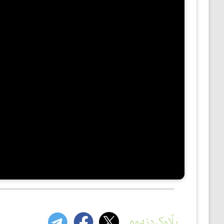
مێژوو
ئەدەب
ئافرەتان
بەبیرداهاتن
گشتی
بڵاوکردنەوە