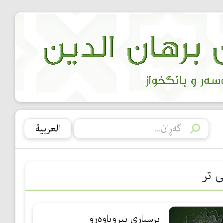
العربیة
ی تر
پرسیاری بیروباوه‌ڕو