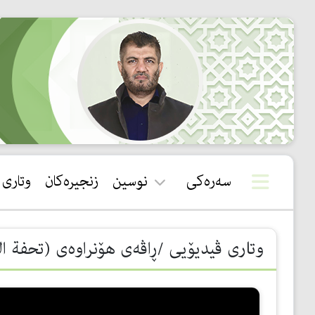
سەرەکی
نوسین
زنجیرەکان
وتاری
قورئان
وتاری ڤیدیۆیی /ڕاڤەی هۆنراوەی (تحفة الأطفال)/5- أحكام الم
سوننەت
بیروباوەڕ