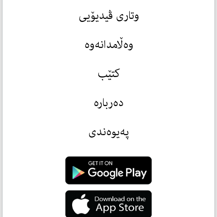
وتاری ڤیدیۆیی
وەڵامدانەوە
کتێب
دەربارە
پەیوەندی