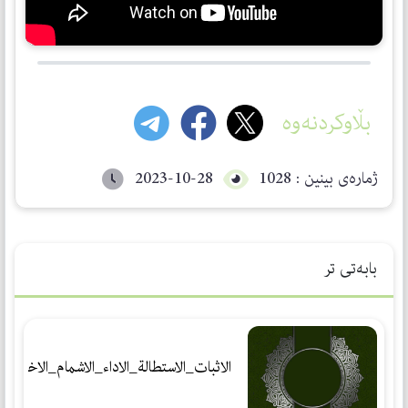
بڵاوکردنەوە
ژمارەی بینین : 1028
2023-10-28
بابەتی تر
الاثبات_الاستطالة_الاداء_الاشمام_الاختلاس