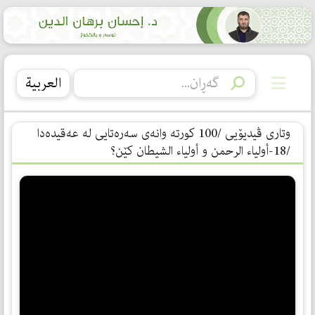
العربیة
وتاری ڤیدیۆیی /100 کورتە وانەی سەرەتایی لە عەقیدەدا
/18-أولیاء الرحمن و أولیاء الشیطان کێن؟