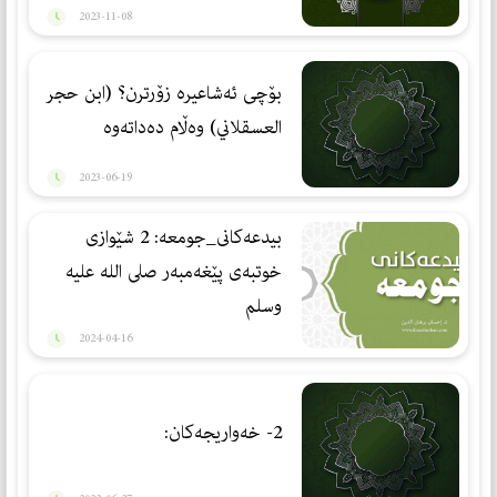
2023-11-08
بۆچی ئەشاعیرە زۆرترن؟ (ابن حجر
العسقلاني) وەڵام دەداتەوە
2023-06-19
بيدعه‌كانى_جومعه: 2 شێوازى
خوتبه‌ى پێغه‌مبه‌ر صلى الله عليه
وسلم
2024-04-16
2- خەواریجەكان: