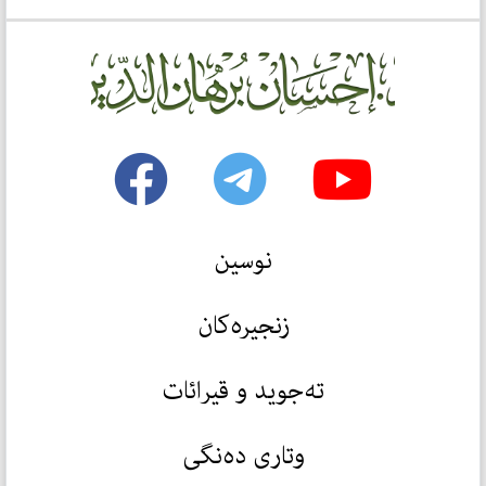
نوسین
زنجیرەکان
تەجوید و قیرائات
وتاری دەنگی