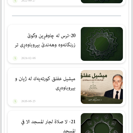
2022-06-27
20-ترس لە چاوفڕین وگوێ
زرنگانەوە وهەندێ بیروباوەڕی تر
2024-02-06
ميشيل عفلق كورتەیەك لە ژیان و
بیروباوەڕی
2026-06-25
21- لا صلاة لجار المسجد الا في
المسجد