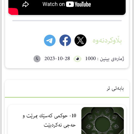
بڵاوکردنەوە
ژمارەی بینین : 1000
2023-10-28
بابەتی تر
10- حوكمی كەسێك بمرێت و
حەجی نەكردبێت