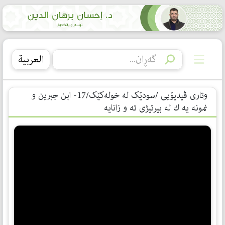
العربیة
وتاری ڤیدیۆیی /سودێک لە خولەکێک/17- ابن جبرین و
نمونه یه ك له بیرتیژی ئه و زانایه