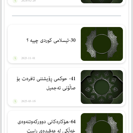
2024-02-26
30-ئیسلامی كوردی چییه ؟
2023-11-01
41- حوكمی ڕۆیشتنی ئافرەت بۆ
صاڵۆنی تەجمیل
2025-03-16
64-هۆكارەكانی دووركەوتنەوەی
خەڵكی لە عەقیدەی ڕاست