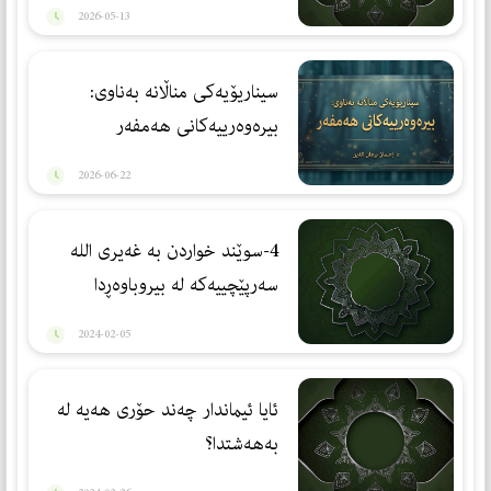
2026-05-13
سیناریۆیەكی مناڵانە بەناوی:
بیرەوەرییەكانی هەمفەر
2026-06-22
4-سوێند خواردن بە غەیری الله
سەرپێچییەكە لە بیروباوەڕدا
2024-02-05
ئایا ئیماندار چەند حۆری ھەیە لە
بەھەشتدا؟