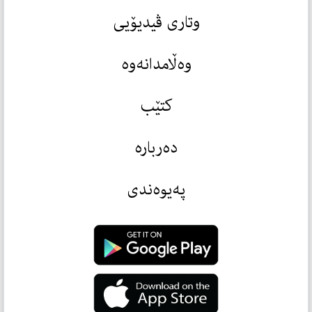
وتاری ڤیدیۆیی
وەڵامدانەوە
کتێب
دەربارە
پەیوەندی