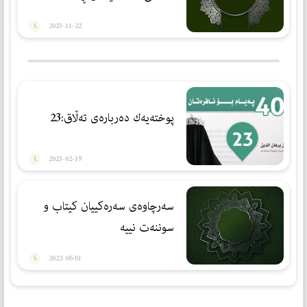
2023-11-22
پوختەیەك دەربارەی تەڵاق:23
2023-02-19
سەرچاوەی سەرەکییان کیتاب و
سوننەت نییە
2022-06-01