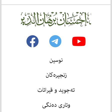
نوسین
زنجیرەکان
تەجوید و قیرائات
وتاری دەنگی