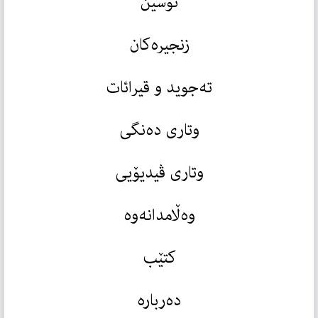
نوسین
زنجیرەکان
تەجوید و قیرائات
وتاری دەنگی
وتاری ڤیدیۆیی
وەڵامدانەوە
کتێب
دەربارە