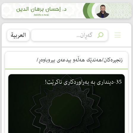
العربیة
زنجیرەکان/هەندێك هەڵەو بیدعەی بیروباوەڕ/
35-دینداری بە بەراوردكاری ناكرێت!