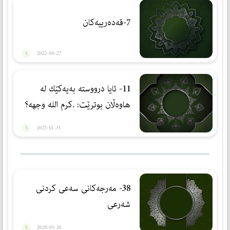
7-قەدەرییەكان
2022-06-27
11- ئایا درووستە بەیەكێك لە
هاوەڵان بوترێت: .كرم الله وجهه؟
2025-01-31
38- مەرجەكانی سەعی كردنی
شەرعی
2026-05-20