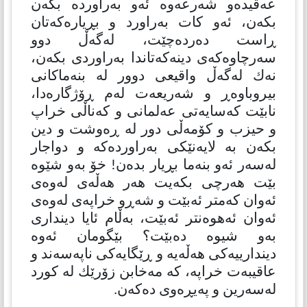
عەقیدەو شەرعەوە ئەو بەراوردە بكەن
بكەن، ئەو كات بەراورد و بڕیارەكەتان
ڕاست دەردەچێت، لەگەڵ دوو
سەرچاوەكەی دینەكەتاندا بەراوردی بكەن،
نەك لەگەڵ واقیعی دوور لە بنەماكانی
بیروباوەڕ و شەریعەت لەم ڕۆژگارەدا،
نابێت كەسایەتی عەلمانی و كەناڵی خراپ
و حیزب و كۆمەڵی دور لە ڕەوشت و دین
بكەن بە لایەنێكی بەراوردەكە و دواجار
لەسەر ئەو بنەما بڕیار بدەن! خۆ بەو شێوە
بێت هەرچی بكەیت هەر هەڵەی لەوەی
ئەوان كەمتر ئەبێت و شەڕو خراپەی لەوەی
ئەوان ئەهوەنتر ئەبێت، بەڵام ئایا دینداری
بەو شیوە دەبێت؟ بێگومان ئەوە
دیندارییەكی هەڵەیە و ڕێگایەكی ناپەسەند و
عاقیبەت خراپە، كە مەخابن زۆرێك لە كورد
لەسەرین و پەیڕەوی دەكەن.