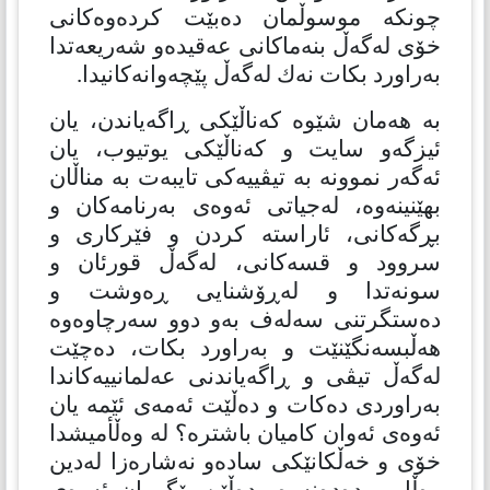
چونكە موسوڵمان دەبێت كردەوەكانی
خۆی لەگەڵ بنەماكانی عەقیدەو شەریعەتدا
بەراورد بكات نەك لەگەڵ پێچەوانەكانیدا.
بە هەمان شێوە كەناڵێكی ڕاگەیاندن، یان
ئیزگەو سایت و كەناڵێكی یوتیوب، یان
ئەگەر نموونە بە تیڤییەكی تایبەت بە مناڵان
بهێنینەوە، لەجیاتی ئەوەی بەرنامەكان و
بڕگەكانی، ئاراستە كردن و فێركاری و
سروود و قسەكانی، لەگەڵ قورئان و
سونەتدا و لەڕۆشنایی ڕەوشت و
دەستگرتنی سەلەف بەو دوو سەرچاوەوە
هەڵبسەنگێنێت و بەراورد بكات، دەچێت
لەگەڵ تیڤی و ڕاگەیاندنی عەلمانییەكاندا
بەراوردی دەكات و دەڵێت ئەمەی ئێمە یان
ئەوەی ئەوان كامیان باشترە؟ لە وەڵأمیشدا
خۆی و خەڵكانێكی سادەو نەشارەزا لەدین