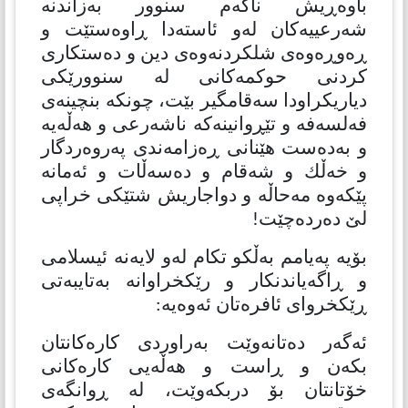
باوەڕیش ناكەم سنوور بەزاندنە
شەرعییەكان لەو ئاستەدا ڕاوەستێت و
ڕەوڕەوەی شلكردنەوەی دین و دەستكاری
كردنی حوكمەكانی لە سنوورێكی
دیاریكراودا سەقامگیر بێت، چونكە بنچینەی
فەلسەفە و تێڕوانینەكە ناشەرعی و هەڵەیە
و بەدەست هێنانی ڕەزامەندی پەروەردگار
و خەڵك و شەقام و دەسەڵات و ئەمانە
پێكەوە مەحاڵە و دواجاریش شتێكی خراپی
لێ دەردەچێت!
بۆیە پەیامم بەڵكو تكام لەو لایەنە ئیسلامی
و ڕاگەیاندنكار و رێكخراوانە بەتایبەتی
ڕێكخروای ئافرەتان ئەوەیە:
ئەگەر دەتانەوێت بەراوردی كارەكانتان
بكەن و ڕاست و هەڵەیی كارەكانی
خۆتانتان بۆ دربكەوێت، لە ڕوانگەی