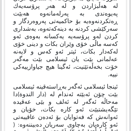
لە هەڵبژاردن و لە هەر پرۆسەیەك
پەیوەندی بە پەرلەمانەوە هەبێت
ڕەتكردنەوەیە بۆ حاكمیەتی پەروەردگار و
سەركێشی كردنە بە دینەكەتەوە، بەشداری
كردن لەو پرۆسەیە یەكسانە بەوەی ئەو
كەسە ماڵی خۆی وێران بكات و دینی خۆی
لەكەدار بكات، ئیتر ئەو كەس و لایەنە
عەلمانی بێت یان ئیسلامی بێت مەگەر
خۆت بخەڵەتێنیت، ئەگینا هیچ جیاوازییەكی
نییە.
ئینجا ئیسلامی ئەگەر بەڕاستەقینە ئیسلامی
بێت چۆن ئەبێتە ئەندام لە (دار الندوة)دا
مەحاڵە ئەگەر لە ئەلف و بێی عەقیدە
تێگەیشتبێت ئەو كارە بكات، خۆیان و
ئەوانەش كە فەتوایان بۆ ئەدەن عاقیبەتی
ئەو كارەیان بەچاوی سەریان دەبیننەوە: (