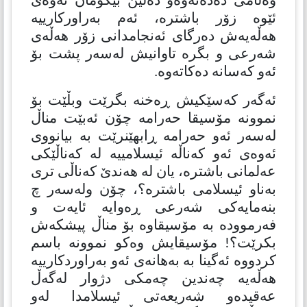
وەڵامی دەدەنەوەو دەڵێن بێگومان ئەوەی
ئێوە زۆر باشترە، ئەم بەراوركارییە
هەڵەیەش دەرگای ئەنجامدانی زۆر هەڵەی
شەرعی و بگرە تاوانیش لەسەر پشت بۆ
ئەو كەسانە دەكاتەوە.
ئەگەر كەسێكیش ڕەخنە بگرێت وبڵێت بۆ
نموونە مۆسیقا حەرامە چۆن ئەبێت مناڵ
لەسەر ئەو حەرامە ڕابهێنرێت بە بیانووی
ئەوەی ئەو كەناڵە ئیسلامییە لە كەناڵێكی
عەلمانی باشترە، یان لە هەندێ كەناڵی تری
بەناو ئیسلامی باشترە؟، چۆن ولەسەر چ
بنەمایەكی شەرعی ڕەوایە ئایەت و
فەرموودە بە مۆسیقاوە بۆ مناڵ پیشكەش
بكرێت؟! مۆسیقایش وەكو نموونە باسم
كردووە ئەگینا بە بەهانەی ئەو بەراوردكارییە
هەڵەیە چەندین چەمكی دژوار لەگەڵ
عەقیدەو شەریعەتی ئیسلامدا لەو