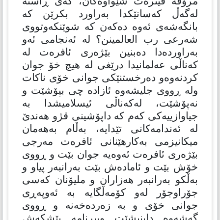
مرۆڤە فیترەت شێواوەكان، كەی ڕاستە
لەگەڵ كەسانێكدا بەراورد بكرێن كە
بانگەشەی ئەوە دەكەن كە شوێنكەوتووی
شەرعی رب العالمینن؟ لە ئەنجامی ئەو
بەراوردەدا دەبنین بێژەری ئافرەت لە
كەناڵی عەلمانیدا درێغی لە هیچ خۆ جوان
كردنەوەو دەرخستنێكی جوانی خۆی ناكات
ولە ڕووی جلیشەوە ئازادە چی بپۆشێت و
نەپۆشێت، لەكەناڵی ئیسلامیشدا بە
جیاوازییەكی كەم كە داپۆشینی قژو هەندێ
لە ئەندامەكانی تێدایە، بەڵام بەهەمان
میكانیزمی بەكارهێنانی ئافرەت مەرجی
بێژەری ئافرەت ئەوەیە جوان بێت و ڕووی
خۆش بێت و ئامادەش بێت بەرانبەر پیاو و
بەڵكو بەرانبەر هەزاران و ملیۆنان كەسی
جۆراوجۆر لەو كۆمەڵگایە بە ئەوپەڕی
جوانی خۆی و بە زەردەخەنە و ڕووی
گەشەوە دابنیشێت وبیرنامە پێشكەش