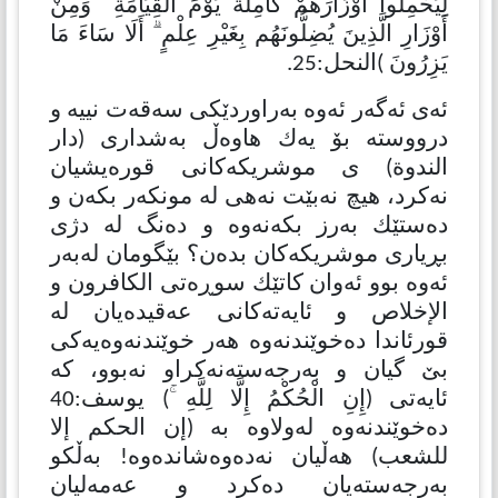
لِيَحْمِلُوا أَوْزَارَهُمْ كَامِلَةً يَوْمَ الْقِيَامَةِ ۙ وَمِنْ
أَوْزَارِ الَّذِينَ يُضِلُّونَهُم بِغَيْرِ عِلْمٍ ۗ أَلَا سَاءَ مَا
يَزِرُونَ )النحل:25.
ئەی ئەگەر ئەوە بەراوردێكی سەقەت نییە و
درووستە بۆ یەك هاوەڵ بەشداری (دار
الندوة) ی موشریكەكانی قورەیشیان
نەكرد، هیچ نەبێت نەهی لە مونكەر بكەن و
دەستێك بەرز بكەنەوە و دەنگ لە دژی
بڕیاری موشریكەكان بدەن؟ بێگومان لەبەر
ئەوە بوو ئەوان كاتێك سوڕەتی الكافرون و
الإخلاص و ئایەتەكانی عەقیدەیان لە
قورئاندا دەخوێندنەوە هەر خوێندنەوەیەكی
بێ گیان و بەرجەستەنەكراو نەبوو، كە
ئایەتی (إِنِ الْحُكْمُ إِلَّا لِلَّهِ ۚ) یوسف:40
دەخوێندنەوە لەولاوە بە (إن الحكم إلا
للشعب) هەڵیان نەدەوەشاندەوە! بەڵكو
بەرجەستەیان دەكرد و عەمەلیان