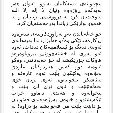
پێچەوانەی قسەكانیان نەبوو، ئەوان هەر
لەیەكەم ڕۆژەوە وتیان لا إله إلا الله
تەوحیدیان كرد بە درووشمی ژیانیان و لە
هەموو بوارێكی ژیاندا بەرجەستەیان كرد.
خۆ خەڵەتاندن بەو بەراوردكارییەی سەرەوە
ل كارەساتێكی وەكو هەڵبژاردندا بەبەهانەی
ئەوەی دەنگ بۆ ئیسلامییەكان دەدات، ئەوە
ئەو پەڕی لە خشتەچوونی بیروباوەرەو
هاوكات جۆرێكیشە لە خۆ خەڵەتاندن، وەكو
ئەوەیە دوو كەس هەردوكیان عارەق
بخۆنەوە یەكێكیان بڵێت ئەوە عارەقە و
بەئاشكرا بیخواتەوە، ئەوی تریان خۆی
بخەڵەتێنێت و ناوی تری لێ بنێت و
بیخواتەوە و هەندی داماوو خراپ
تێگەیشتوو و خاوەن بەرژەوەندی فەتوایان
بۆ دابێت بڵێت من فەتوایشم بۆ دراوە! لە
ڕاستیدا ئەو دوو كەسە هەردوكیان هەر