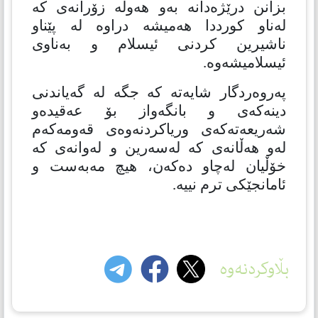
بزانن درێژەدانە بەو هەوڵە زۆرانەی كە
لەناو كورددا هەمیشە دراوە لە پێناو
ناشیرین كردنی ئیسلام و بەناوی
ئیسلامیشەوە.
پەروەردگار شایەتە كە جگە لە گەیاندنی
دینەكەی و بانگەواز بۆ عەقیدەو
شەریعەتەكەی وریاكردنەوەی قەومەكەم
لەو هەڵانەی كە لەسەرین و لەوانەی كە
خۆڵیان لەچاو دەكەن، هیچ مەبەست و
ئامانجێكی ترم نییە.
بڵاوکردنەوە