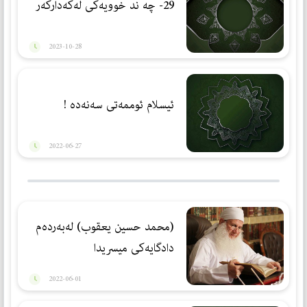
29- چه ند خوویەكی لەكەدارکەر
2023-10-28
ئیسلام ئوممەتی سەنەدە !
2022-06-27
(محمد حسین یعقوب) لەبەردەم
دادگایەكی میسریدا
2022-06-01