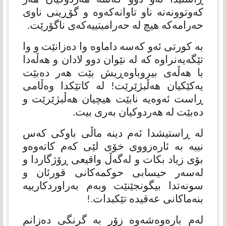
كەوتوونەتە ناو تاوانەكەوە و گۆڕینی ناوی
حەرامەكە هیچ لە حەرامیتییەكەی ناگۆرێت.
بە كورتی ئەو كەسە داماوە وا دەزانێت و وا
تێگەیەنراوە كە لە نێوان دوو لادان و هەڵەدا
با هەڵەی بیروباوەڕیش بێت هەر دەبێت
یەكێكیان هەڵبژێرێت! لە كاتێكدا وەڵامی
ڕاست ئەوەیە نابێت هیچیان هەڵبژێرێت و
دەبێت لە هەردوكیان بەری بیت.
لە ڕاستیشدا ئەم دینە ماڵی باوكی كەس
نییە بە ئارەزووی خۆی لێی كەم كاتەوەو
بۆی زیاد بكات و لەگەڵ واقیعی ڕۆژگاردا و
لەسەر حیسابی حوكمەكانی قورئان و
سونەتدا بیگونجێنێت وبەم بەراوردكارییە
بنەماكانی عەقیدە تێكبدات.!
لەم بارەوەشەوە زۆر بە گرنگی دەزانم