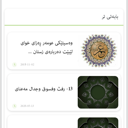
بابەتی تر
وه‌سیتێكی عومه‌ر ڕه‌زای خوای
لێبێت ده‌رباره‌ی زستان ...
2018-11-02
13- رفث وفسوق وجدال مەعنای
2026-05-13