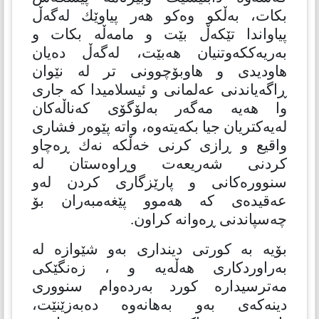
بكات، بەڵكو وەكو هەر پیاوێك لەگەڵ
پیاواندا تێكەڵ بێت و مامەڵە بكات و
بەریەككەوتنیان هەبێت، لەگەڵ دەیان
هاودیدی و هاوبۆچوونی تر لە نێوان
ڕاگەیاندنی عەلمانی و ئیسلامیدا كە جاری
وا هەیە مەگەر بەلۆگۆی كەناڵەكان
لەیەكتریان جیا بكەیتەوە، واتە پێوەر فشاری
واقیع و ڕازی كرنی خەڵكە نەك ڕەچاو
كردنی شەریعەت وڕاوەستان لە
سنوورەكانی و پارێزگاری كردن لەو
عەقیدەی كە هەموو پێغەمبەران بۆ
چەسپاندنی ڕەوانە كراون.
بۆیە بە كورتی دینداری بەو شێوازە لە
بەراوردكاری هەڵەیە و ، زەنگێكی
مەترسیدارە كورد بەردەوام سنووری
دینەكەی بەو بەهانەوە دەبەزێنێت،