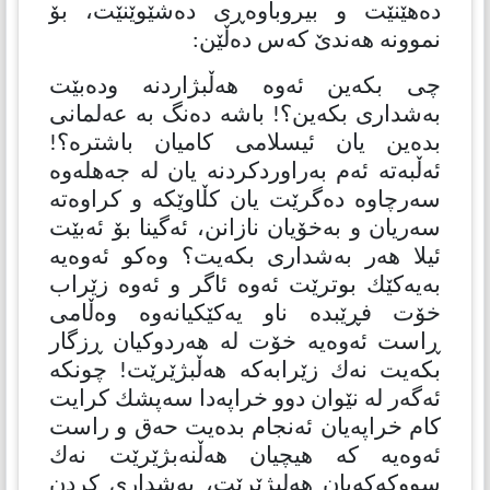
دەهێنێت و بیروباوەڕی دەشێوێنێت، بۆ
نموونە هەندێ كەس دەڵێن:
چی بكەین ئەوە هەڵبژاردنە ودەبێت
بەشداری بكەین؟! باشە دەنگ بە عەلمانی
بدەین یان ئیسلامی كامیان باشترە؟!
ئەڵبەتە ئەم بەراوردكردنە یان لە جەهلەوە
سەرچاوە دەگرێت یان كڵاوێكە و كراوەتە
سەریان و بەخۆیان نازانن، ئەگینا بۆ ئەبێت
ئیلا هەر بەشداری بكەیت؟ وەكو ئەوەیە
بەیەكێك بوترێت ئەوە ئاگر و ئەوە زێراب
خۆت فڕێبدە ناو یەكێكیانەوە وەڵامی
ڕاست ئەوەیە خۆت لە هەردوكیان ڕزگار
بكەیت نەك زێرابەكە هەڵبژێرێت! چونكە
ئەگەر لە نێوان دوو خراپەدا سەپشك كرایت
كام خراپەیان ئەنجام بدەیت حەق و راست
ئەوەیە كە هیچیان هەڵنەبژێرێت نەك
سووكەكەیان هەلبژێرێت، بەشداری كردن