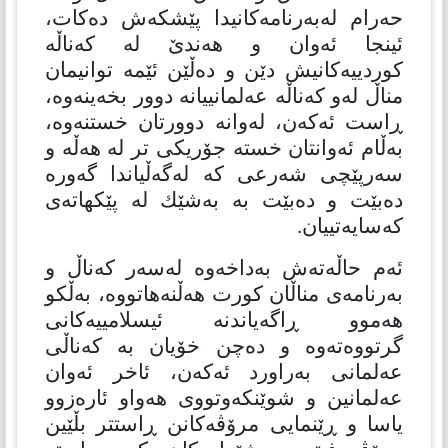
حەرام لەبەرنامەكانیدا پێشكەش دەكات،
ئینجا ئەوان و هەندێ لە كەناڵە
كوردییەكانیش دێن و دەڵێن ئێمە توانیمان
مناڵ لەو كەناڵە عەلمانییانە دوور بخەینەوە،
ڕاست ئەكەن، لەوانە دوورتان خستنەوە،
بەڵام ئەوانتان خستە جۆریكی تر لە هەڵە و
سەرپێچی شەرعی كە لەگەڵیاندا گەورە
دەبێت و دەبێت بە بەشێك لە پێكهاتەی
كەسایەتییان.
ئەم حاڵەتەش بەداخەوە لەسەر كەناڵ و
بەرنامەی مناڵان كورت هەڵنەهاتووە، بەڵكو
هەموو ڕاگەیاندنە ئیسلامییەكانی
گرتووەتەوە و دەچن خۆیان بە كەناڵی
عەلمانی بەراورد ئەكەن، ئاخر ئەوان
عەلمانین و شوێنكەوتووی هەواو ئارەزوو
یاسا و ڕێنمایی مرۆڤەكانن ڕاستتر بڵێین