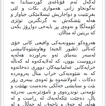
لەگەڵ ئەم قۆناغەی كوردستاندا بە
نەگونجاو زانی هەمواری بكات و لێی
بقرتێنیت و دواجاریش ئیسلامێكی جیاواز و
هەڵە پێشكەش بە گرنگترین توێژی
كۆمەڵگا و نەوەی پڕ بایەخی دواڕۆژ بكەن
كە بریتین لە مناڵان.
هەروەكو نموونەیەكی واقیعی كاتی خۆی
كەناڵی (طیور الجنة) وهاوشێوەكانیشی
لەسەر بنەمای ئەو بەراوردە هەڵەیە
درووست بوون، كە لەلایەكەوە لە كەناڵە
خراپەكانی عەلمانییەكان دووری دەخاتەوە
كە بە شێوەیەكی خراپ مناڵ پەروەردە
دەكات ، لەولاشەوە بۆ ئەوەی بینەری زۆر
بێت و ستایشی خەڵكی بەدەست بهێنێت و
تۆمەتی توندڕەوی و نامۆدێرنەیی نەدرێتە
پاڵ، دەچێت تێكەڵەیەك لە ڕاست و لە
هەڵە، لە حەق و ناحەق، لە حەڵاڵ و لە