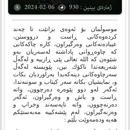
ژمارەی بینین : 930
2024-02-06
موسوڵمان بۆ ئەوەی بزانێت تا چەند
كردەوەكانی ڕاست و درووستن،
عیبادەتەكانی وەرگیراون، كارە چاكەكانی
كە چاوەڕوانی پاداشتە لەسەریان بەو
شێوەن كە الله تعالی پێی ڕازییە و لەگەڵ
شەریعەتدا ناكۆك نین، پێویستە لەگەڵ
سەرچاوەكانی دینەكەیدا بەراوردیان بكات
و، نمایشیان بكاتە سەر كیتاب و سوننەتدا،
ئەگەر لەو دوو پێوەرە دەرچوون، واتە
ڕاست و باش و وەرگیراون، ئەگەر
دەرنەچوون، واتە ناپەسەند وخراپ و
وەرنەگیراون، لەم پێشەكییە مەبەستێكم
هەیە ودەمەوێت بڵێم :