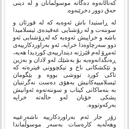
كەناڵانەوە دەگاتە موسوڵمانان و لە دینی
حەق دوور دخرێنەوە.
لە ڕاستیدا باش ئەوەیە كە لە قورئان و
سوننەت و لە رۆشنایی عەقیدەی ئیسلامیدا
باشە و خراپیش ئەوەیە كە لەڕۆشنایی ئەو
دوو سەرچاوەدا خراپە، ئەو بەراوردكارییەی
ئەمڕۆ لەم ڤێرژنە دیندارییەی كوردیدا هەیە،
ڕەنگدانەوەیە بۆ بەشێك لەو لادان و بەزین
و تێكشكانی ناخ و تیكچوونی فیترەتە كە
تاكی كورد تووشی بووە و بێگومان
ئیسلامییەكانیش بەهۆی دەست نەگرتنیان
بە بنەماكانی كیتاب و سوننەتەوە ئەوانیش
پشكی خۆیان لەو حاڵەتە خراپە
بەركەوتووە.
زۆر جار ئەم بەراوردكارییە ناشەرعییە
وهەڵەیە كارەسات بەسەر موسوڵماندا