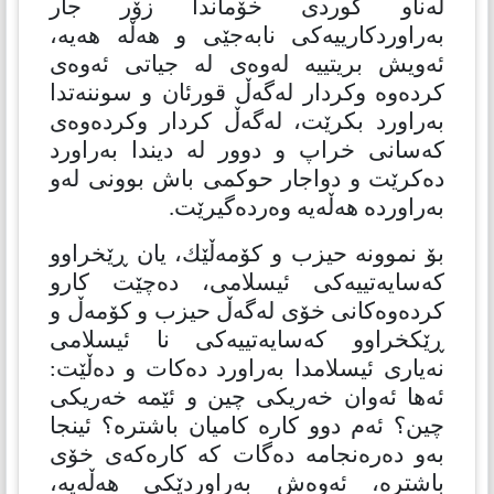
لەناو كوردی خۆماندا زۆر جار
بەراوردكارییەكی نابەجێی و هەڵە هەیە،
ئەویش بریتییە لەوەی لە جیاتی ئەوەی
كردەوە وكردار لەگەڵ قورئان و سوننەتدا
بەراورد بكرێت، لەگەڵ كردار وكردەوەی
كەسانی خراپ و دوور لە دیندا بەراورد
دەكرێت و دواجار حوكمی باش بوونی لەو
بەراوردە هەڵەیە وەردەگیرێت.
بۆ نموونە حیزب و كۆمەڵێك، یان ڕێخراوو
كەسایەتییەكی ئیسلامی، دەچێت كارو
كردەوەكانی خۆی لەگەڵ حیزب و كۆمەڵ و
ڕێكخراوو كەسایەتییەكی نا ئیسلامی
نەیاری ئیسلامدا بەراورد دەكات و دەڵێت:
ئەها ئەوان خەریكی چین و ئێمە خەریكی
چین؟ ئەم دوو كارە كامیان باشترە؟ ئینجا
بەو دەرەنجامە دەگات كە كارەكەی خۆی
باشترە، ئەوەش بەراوردێكی هەڵەیە،