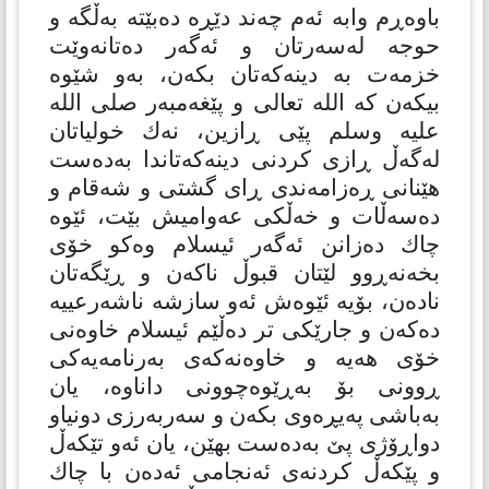
باوەڕم وابە ئەم چەند دێڕە دەبێتە بەڵگە و
حوجە لەسەرتان و ئەگەر دەتانەوێت
خزمەت بە دینەكەتان بكەن، بەو شێوە
بیكەن كە الله تعالی و پێغەمبەر صلی الله
علیه وسلم پێی ڕازین، نەك خولیاتان
لەگەڵ ڕازی كردنی دینەكەتاندا بەدەست
هێنانی ڕەزامەندی ڕای گشتی و شەقام و
دەسەڵات و خەڵكی عەوامیش بێت، ئێوە
چاك دەزانن ئەگەر ئیسلام وەكو خۆی
بخەنەڕوو لێتان قبوڵ ناكەن و ڕێگەتان
نادەن، بۆیە ئێوەش ئەو سازشە ناشەرعییە
دەكەن و جارێكی تر دەڵێم ئیسلام خاوەنی
خۆی هەیە و خاوەنەكەی بەرنامەیەكی
ڕوونی بۆ بەڕێوەچوونی داناوە، یان
بەباشی پەیڕەوی بكەن و سەربەرزی دونیاو
دواڕۆژی پێ بەدەست بهێن، یان ئەو تێكەڵ
و پێكەڵ كردنەی ئەنجامی ئەدەن با چاك