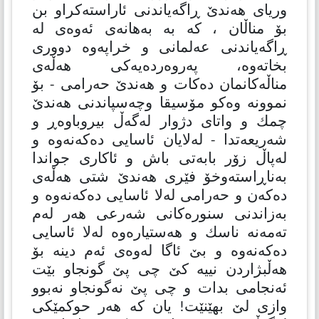
وریای هەندێ ڕاگەیاندنی ئاراستەكراو بن
بۆ مناڵان ، كە بە بەهانەی ئەوەی لە
ڕاگەیاندنی عەلمانی و خراپەوە دووری
بخاتەوە، پەروەردەیەكی هەڵەی
مناڵەكانمان دەكات و هەندێ حەرامی - بۆ
نموونە وەكو مۆسیقا وچەسپاندنی هەندێ
چمك و واتای دژوار لەگەڵ بیروباوەڕ و
شەریعەتدا - لەلایان ئاسایی دەكەنەوە و
لەپاڵ زۆر بابەتی باش و ئاكاری جواندا
بەناڕاستەوخۆ فێری هەندێ شتی هەڵەی
دەكەن و حەرامی لەلا ئاسایی دەكەنەوە و
بەزاندنی سنورەكانی شەرعی هەر لەم
تەمەنە ناسك و هەستیارەوە لەلا ئاسایی
دەكەنەوە و بێ ئاگا لەوەی ئەم دینە بۆ
هەڵبژاردن نییە كێ چی پێ گونجاو بێت
ئەنجامی بدات و چی پێ نەگونجاو نەبوو
وازی لێ بهێنێت! یان كە هەر حوكمێكی