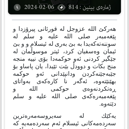
ژمارەی بینین : 814
2024-02-06
هەركێ الله عزوجل لە قورئانی پیرۆزدا و
پێغەمبەر صلی الله علیه و سلم لە
سوننەتەكەیدا بە بێ بەری لە ئیسلام و و بێ
ئیمان وەسفیان كرد، ئیتر موسوڵمان لە
جێگیر كردنی ئەو حوكمەدا بۆی نییە منجە
منج بكات و دوودڵ بێت تێیدا، یان پاساو بۆ
جێبەجێنەكردن ودانپێدانی ئەو حوكمە
بهێنێتەوە، ئەگەر نا كارەكەی بەواتای
ڕەتكردنەوەی حوكمی الله و
پێغەمبەرەكەی صلی الله علیه و سلم
دێتەوە.
یەكێك لە سەیروسەمەرەترین
سەردەمەكانی ئیسلام ئەم سەردەمەیە كە