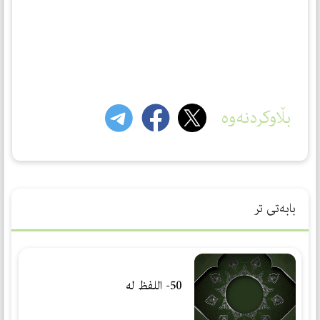
بڵاوکردنەوە
بابەتی تر
50- اللفظ له