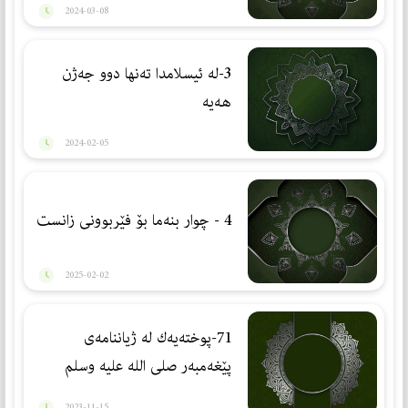
2024-03-08
3-لە ئیسلامدا تەنها دوو جەژن
هەیە
2024-02-05
4 - چوار بنەما بۆ فێربوونی زانست
2025-02-02
71-پوختەیەك لە ژیاننامەی
پێغەمبەر صلی الله علیه وسلم
2023-11-15