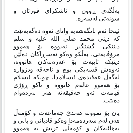
بەڵگەی ڕوون و ئاشكرای قورئان و
سونەتی لەسەرە.
ئینجا ئەم بانگەشەیە واتای ئەوە دەگەیەنێت
كە دینی محمد صلی الله علیه و سلم
دینێكی گشتگیر نەبووە بۆ هەموو
مرۆڤایەتی، بەڵكو وەكو نەساڕاكان دەڵێن
دینێكە تایبەت بۆ عەرەبەكان هاتووە،
ئەوەش قسەیكی پوچ و ناحەقە ودژوارە
لەگەڵ عەقیدەی ئیسلامدا، چونكە ئیسلام
بۆ هەموو عالەم هاتووە و تاكو ڕۆژی
قیامەت ئەو حەقیقەتە هەر بەردەوام
دەبێت.
یان بۆ نموونە هەندێ جەماعەت و كۆمەڵ
هەن لەم سەردەمەدا وەكو قادیانی و بابی و
بەهائیەكان و كۆمەڵی تریش بە هەموو