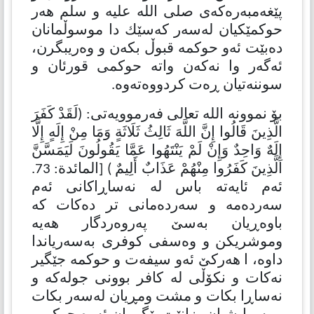
پێغەمبەرەكەی صلی الله علیه و سلم هەر
حوكمێكیان لەسەر كەسێك دا موسوڵمانان
دەبێت ئەو حوكمە قبوڵ بكەن و وەریبگرن،
ئەگەر وا نەكەن واتە حوكمی قورئان و
سوننەتیان ڕەت كردووەتەوە.
بۆ نموونە الله تعالی فەرموویەتی: (لَقَدْ كَفَرَ
الَّذِينَ قَالُوا إِنَّ اللَّهَ ثَالِثُ ثَلَاثَةٍ وَمَا مِنْ إِلَهٍ إِلَّا
إِلَهٌ وَاحِدٌ وَإِنْ لَمْ يَنْتَهُوا عَمَّا يَقُولُونَ لَيَمَسَّنَّ
الَّذِينَ كَفَرُوا مِنْهُمْ عَذَابٌ أَلِيمٌ ) [المائدة: 73.
ئەم ئایەتە باس لە نەساڕاكانی ئەم
سەردەمە و سەردەمانی تر دەكات كە
باوەڕیان بەسێ پەروەردگار هەیە
وموشریكن و وەسفی كوفری بەسەریاندا
داوە، ا هەركێ ئەو سیفەت و حوكمە جێگیر
نەكات و نكۆڵی لە كافر بوونی جولەكە و
نەساڕا بكات و مشت ومڕیان لەسەر بكات