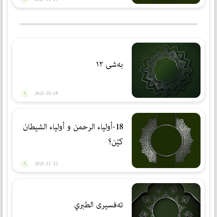
بەشی ١٢
2023-05-18
18-أولیاء الرحمن و أولیاء الشیطان
كێن؟
2023-11-22
تەفسیری الطبري