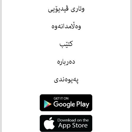
وتاری ڤیدیۆیی
وەڵامدانەوە
کتێب
دەربارە
پەیوەندی