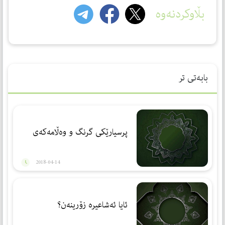
بڵاوکردنەوە
بابەتی تر
پرسیارێكی گرنگ و وه‌ڵامه‌كه‌ی
2018-04-14
ئایا ئەشاعیرە زۆرینەن؟