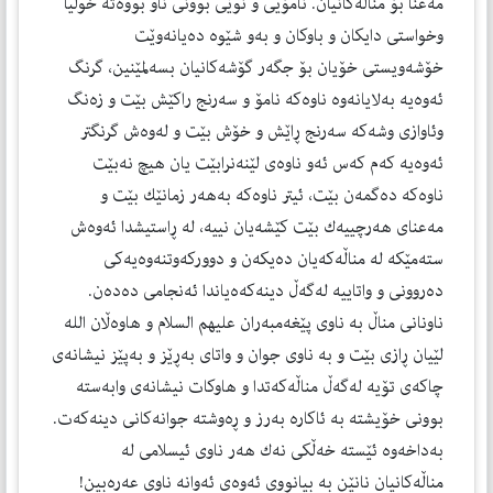
مەعنا بۆ مناڵەكانیان. نامۆیی و نوێی بوونی ناو بووەتە خولیا
وخواستی دایكان و باوكان و بەو شێوە دەیانەوێت
خۆشەویستی خۆیان بۆ جگەر گۆشەكانیان بسەلمێنین، گرنگ
ئەوەیە بەلایانەوە ناوەكە نامۆ و سەرنج راكێش بێت و زەنگ
وئاوازی وشەكە سەرنج ڕاێش و خۆش بێت و لەوەش گرنگتر
ئەوەیە كەم كەس ئەو ناوەی لێنەنرابێت یان هیچ نەبێت
ناوەكە دەگمەن بێت، ئیتر ناوەكە بەهەر زمانێك بێت و
مەعنای هەرچییەك بێت كێشەیان نییە، لە ڕاستیشدا ئەوەش
ستەمێكە لە مناڵەكەیان دەیكەن و دووركەوتنەوەیەكی
دەروونی و واتاییە لەگەڵ دینەكەەیاندا ئەنجامی دەدەن.
ناونانی مناڵ بە ناوی پێغەمبەران علیهم السلام و هاوەڵان الله
لێیان ڕازی بێت و بە ناوی جوان و واتای بەڕێز و بەپێز نیشانەی
چاكەی تۆیە لەگەڵ مناڵەكەتدا و هاوكات نیشانەی وابەستە
بوونی خۆیشتە بە ئاكارە بەرز و ڕەوشتە جوانەكانی دینەكەت.
بەداخەوە ئێستە خەڵكی نەك هەر ناوی ئیسلامی لە
مناڵەكانیان نانێن بە بیانووی ئەوەی ئەوانە ناوی عەرەبین!