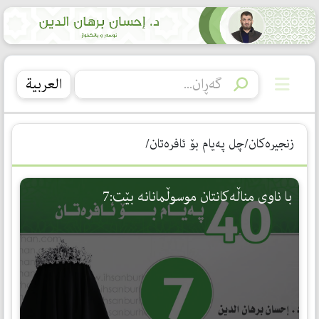
العربیة
زنجیرەکان/چل پەیام بۆ ئافرەتان/
با ناوی مناڵەكانتان موسوڵمانانە بێت:7