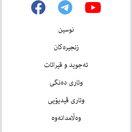
نوسین
زنجیرەکان
تەجوید و قیرائات
وتاری دەنگی
وتاری ڤیدیۆیی
وەڵامدانەوە