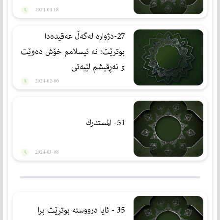
2024-04-18
27-دژوارە لەگەڵ عەقیدەدا
بوترێت: نە ئیسلامم خۆش دەوێت
و نەڕقیشم لێیەتی
2024-02-06
51- المستدرك
2024-03-08
35 - ئایا درووستە بوترێت برا