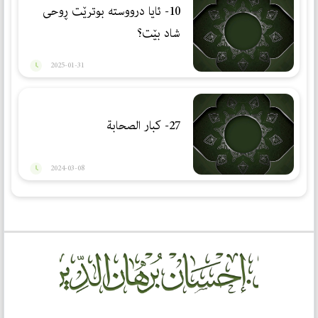
10- ئایا درووستە بوترێت ڕوحی
شاد بێت؟
2025-01-31
27- كبار الصحابة
2024-03-08