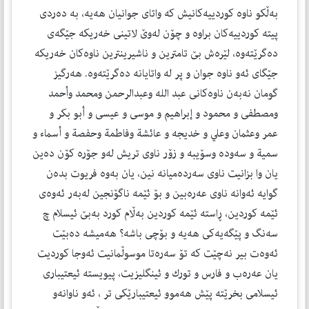
بەڵكو ناوە كوردییەكانیش كە واتای جوانیان هەیە، بە دەردی
پیتە كوردییەكان براوە و چۆن لەوێ لاتینی خەریكە جێگەی
دەگرێتەوە، لێرەش بێ تامترین و ناشیرینترین ناوەكان خەریكە
جێگای ئەو ناوە جوان و پر لە واتایانە دەگرێتەوە. هەرگیز
گومان نەبەن ناوەكانی عبد الله وعبدالرحمن ومحمد وأحمد
ومصطفی و محمود و إبراهیم و موسی و عیسی و أبو بكر و
عمر وعثمان وعلي و خدیجە و عائشة وفاطمة وحفصة و أسماء و
سمیة و سەودە وسۆیبە و زۆر ناوی تریش لەو جۆرە كۆن دەین
یان وا بزانیت ناوی سەردەمیانە نین، یان بەوە فریوت بدەن
گوایە ئەوانە ناوی عەرەبین و بۆ ئێمە ناگۆنجین لەبەر ئەوەی
ئێمە كوردین، ڕاستە ئێمە كوردین بەڵام كورد بەبێ ئیسلام چ
سەنگ و پێگەیەكی هەیە و بۆچی باشە؟ هەمیشە دەبێت
ئەوەت بیر نەچێت كە تۆ سەرەتا موسوڵمانیت ئەوجا كوردیت
یان عەرەب و فارس و تورك و ئینگلیزیت، پیویستە ئیعتیباری
ئیسلامی بخرێتە پێش هەموو ئیعتیبارێكی تر ، ئەو ناوانەو