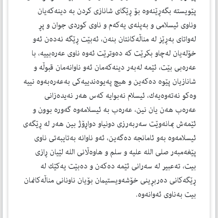
پێویستە بگەڕێنەوە بۆ ڕێگای شانازی كردن بە دینەكەیان
وناوی ئیسلامی و بەپلەی یەكەم و ناوی كوردی جوان و پڕ
لەواتای بەڕێز لە مناڵەكانتان بنەن، ئەبێت ڕێگە نەدەن ئەو
خۆلەیان لەچاو بكرێت كە دەوترێت ئەوە ناوی عەرەبییە، با
عەرەبی بێت، ئێمە لەبەر دینەكەمان ئەو ناوانەمان قبوڵە و
شانازیان پێوە دەكەین و هیچ پەیوەندییەكی بەعەرەبەوە نییە
وەكو نەتەوەیەك، ئیسلام نەبوایە كەس هەر نەیدەزانی
عەرەب هەن یان نین، عەرەب بە ئیسلامەوە گەورە بوون و
ئێمەش بمانەوێت سەربەرزی دونیاو دواڕۆژ بین هەر لە ڕێگەی
ئیسلامەوە بەو ئامانجە دەگەین، ئەو ناوانە بەتایبەتی ناوی
پێغەمبەر صلی الله علیه و سلم و هاوەڵانی الله لێیان ڕازی
بیت، تەعبیر لە سەرانی ئێمە دەكەن و دەبێت یەكێك لە
ڕێگەكانی دەربڕینی خۆشەویستیمان بۆیان ناونانی مناڵەكانمان
بیت بەناوی ئەوانەوە.