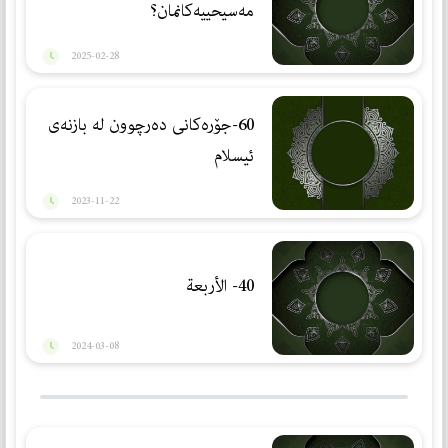
مەسیحییەكانمان؟
2025-02-28
60-جۆرەكانی دەرچوون لە بازنەی
ئیسلام
2023-11-22
40- الأربعة
2024-03-08