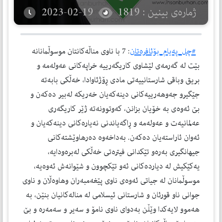
ژمارەی بینین : 1819
2023-02-19
#چل_پەیام_بۆئافرەتان
: 7 با ناوی مناڵەكانتان موسوڵمانانە
بێت لە گەرمەی لێشاوی كاریگەرییە خراپەكانی عەولەمە و
بریق وباقی شارستانییەتی مادی ڕۆژئاوادا، خەڵكی بابەتە
جێگیرو جەوهەرییەكانی دینەكەیان خەریكە لەبیر دەكەن و
بێ ئەوەی بە خۆیان بزانن، كەوتوونەتە ژێر كاریگەری
عەلمانیەت و عەولەمە و ڕاگەیاندنی نەیارەكانی دینەكەیان و
ئەوان ئاراستەیان دەكەن. بەداخەوە دەرهاوێشتەكانی
جیهانگیری بەرەو تێكدانی فیترەتی خەڵكی لەبرەودایە،
یەكێكیش لە دیاردەكانی ئەو تێكچوون و شێوانەش ئەوەیە،
موسوڵمانان لە جیاتی ئەوەی ناوی پێغەمبەران وهاوەڵان و ناوی
جوانی ناو قورئان و شارستانی ئیسلامی لە منالەكانیان بنێن، بە
هەموو لایەكدا وێڵن بەدوای ناوی نامۆ و سەیر و سەمەرە و بێ