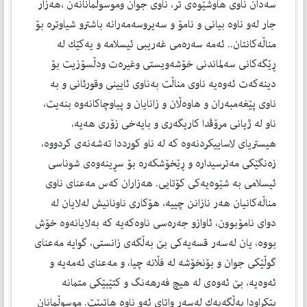
سەدان ناوی هاوشێوەی تر، ناوی جوان وموسوڵمانانەن ،هەزار
جار لەو ناوە بیانی و نامۆ و سەیروسەمەرانە باشترو شیاوترە بۆ
مناڵەكانتان.. ئەمە سەرەمی غەریبی ئیسلامە و یەكێك لە
ڕێگەكانی سەلماندنی خۆشەویستی وغیرەت ودڵسۆزیت بۆ
دینەكەت ئەوەیە ناوی مناڵت بەناوی ئایینی وقورئانی و بە
ناوی پێغەمبەران و هاوەڵان و زانایان و پیاوچاكانەوە بنەیت،
ناو لە ژیانی مرۆڤدا كاریگەری و بایەخی زۆری هەیە،
هیستریای لاساییكردنەوە كە لە ناو كورددا تەشەنەی كردووە،
زەنگێكی مەترسیدارە و ڕێخۆشكەرە بۆ سڕینەوەی شوناسی
ئیسلامی بە شێوەیەكی كۆتایی. هەزاران كەس مەعنای ناوی
مناڵەكانیان هەر نازانن چییە، هۆكاری ناونانیش لەلایان لە
دوای نامۆبوون، ئاوازو جەرەسی ناوەكەیە كە بەلایانەوە خۆش
بووە، یان لەسەر قسەیەكی بێ بەڵگەی زانستی، گوایە مەعنای
گوڵێكی جوان و بۆنخۆشە لە فڵانە چیا، و مەعنای ئەمەیە و
ئەوەیە، بێ ئەوەی لە هیچ فەرهەنگ و كتێبێكی متمانە
پێكراودا بەڵگەیەك لەسەر واتای ئەو ناوە هاتبێت. موسوڵمانان