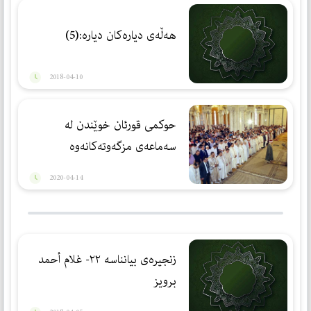
هه‌ڵه‌ی دياره‌كان دياره‌:(5)
2018-04-10
حوكمی قورئان خوێندن لە
سەماعەی مزگەوتەكانەوە
2020-04-14
زنجیرەی بیانناسە ٢٢- غلام أحمد
برویز