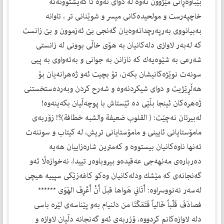
بێباوەڕانی مێژوون نەوە لە دوای نەوە تا گەیشتوونەتە
خاچپەرست و مولحیدەكانی میسر و شوێنانی تر ، تاوانە
بەبیانووی بەرپەرچدانەوەیان گەنجی بێ ئەزموون و بێ زانست
كە لەبەر لاوازی دلەكانیان بە هۆی خاڵی بوونی لە زانستی
شەرعی بە شێوەیەك كە نازانن بە جوانی و بەتەواوی بە پیی
سونەت نوێژەكانیشان بكەن، تۆ بچیت ئەو ژەهرانەیان بۆ
هەڵڕێژیت و دوای شیكردنەوە و شەرح كردن وبەردەستخستنی
ژەهرەكان ئینجا بڵێی دە ئێستاش با پوچەڵیان بكەینەوە!
لەبیرتان نەچێت: ( القلوب ضعیفة والشبه خطافة)؟! زۆربەی
مامۆستایانی ئایینی و مامۆستایانی تریش، لە كیتاب و سوننەت
تەنها ناوەكانیان بیستووە و كەمترین شارەزاییان هەیە
دەربارەی مەنهەجی عەقیدەو بیروباوەر تییدا، نەخوازەڵا ئەو
گەنجانەی كە مێشك ودلەكانیان وەكو كاغەزێكی سپییە هیچی
لەسەر نەنووسراوە: أَتَاني هَواها قبلَ أَنْ أَعْرِفَ الهَوَى ******
فصادَفَ قَلْباً خَالياً فَتَمَكّنَا من دلنیام بەو پێناسەی لێرە باسی
دلە لاوازەكانم كردووە، ۆزربەی ئەو گەنجانە دڵیان لاوازە و