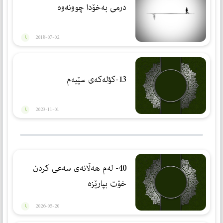
درمی به‌خۆدا چوونه‌وه‌
2018-07-02
13-كؤلەكەی سێیەم
2023-11-01
40- لەم هەڵانەی سەعی كردن
خۆت بپارێزە
2026-05-20