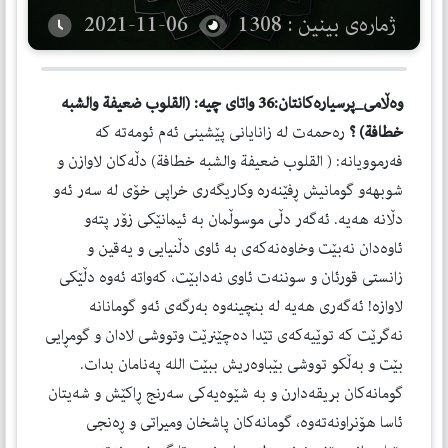
ژمارەی بینین : 1308
2021-11-06
وەڵامی_پرسیارەكانتان:36
واتای چیە: (القلوب ضعیفة والشبه
خطافة) ؟
رەحمەت لە زانایانی پێشینی ئەم ئومەتە كە
فەرموویانە: ( القلوب ضعیفة والشبه خطافة) دڵەكان لاوازن و
شوبهەو گومانیش ڕفێنەرە وكاریگەری خراپی خۆی لە سەر ئەو
دڵانە هەیە. ئەگەر دڵی موسوڵمان بە ئیمانێكی زۆر پتەو
ئاوەدان نەبێت وخاوەنەكەی بە ئاوی دڵنیایی و یەقین و
زانستی قورئان و سوننەت ئاوی نەدابێت، كەواتە ئەوە دڵێكی
لاوازە! ئەگەری هەیە لە بنچینەوە بەرگەی ئەو گومانانە
نەگرێت كە توێیەكەی تێدا دەچێنرێت وتووشی لادان و گومڕایی
بێت و بەڵكو تووشی بێباوەریش ببێت الله پەنامان بدات.
گومانەكان بریقەدارن و بە شێوەیەكی سەرنج ڕاكێش و شەیتان
ئاسا هۆنراونەتەوە، گومانەكان پاشخان ومیراتی و ڕەنجی