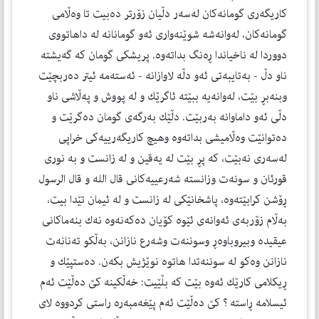
كاریگەری گومانەكان لەسەر دڵیان زۆرتر دەبیت تا وەڵامی
گومانەكان، لەوانەشە شوێنەواری ئەو گومانانە لە داهاتووی
دووردا لە ناخیاندا ڕەنگ بداتەوە. پریشكی گومان كە گەیشتە
ناو دڵ - بەتایبەتی ئەو دڵە لاوازانە - ئەستەمە ئیتر دەربچێت
وبنەبڕ بێت، لەوانەیە ببێتە ئاگرێك و لە پووش و پەڵاشی ناو
دڵی ئەو داماوانە بەربێت. دڵێك بەرگەی گومان دەگرێت و
دەتوانێت وەڵامیشی بداتەوە وهیچ كاریگەرییەكی خراپی
لەسەری نەبێت، كە پڕ بێت لە یەقین و لە زانست و بە نوری
قورئان و سونەت وزانستە شەرعییەكانی قال الله و قال الرسول
ڕۆشن كرابێتەوە، پاشخانێكی لە زانست و لە ئیمان تێدا بیت،
بەڵام زۆربەی ئەوانەی ئێوە كۆیان دەكەنەوە نەك بنەماكانی
عیقیدە وبیروباوەڕ وسوننەت وشەرع نازانن، بەڵكو تەنانەت
نازانن وەكو لە سوننەتدا هاتوە نوێژیش بكەن. دەستپێك و
ڕیكلامی كارێك ئەوە بێت كە بڵێیت: خەڵكینە كێ دەڵێت ئەم
ئیسلامە ڕاستە ؟ كێ دەڵێت ئەم پێغەمبەرە راستی كردووە لای