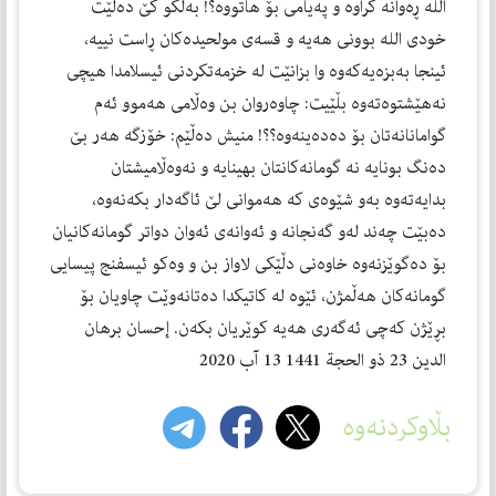
الله ڕەوانە كراوە و پەیامی بۆ هاتووە؟! بەڵكو كێ دەڵێت
خودی الله بوونی هەیە و قسەی مولحیدەكان ڕاست نییە،
ئینجا بەبزەیەكەوە وا بزانێت لە خزمەتكردنی ئیسلامدا هیچی
نەهێشتوەتەوە بڵێیت: چاوەروان بن وەڵامی هەموو ئەم
گوامانانەتان بۆ دەدەینەوە؟؟! منیش دەڵێم: خۆزگە هەر بێ
دەنگ بونایە نە گومانەكانتان بهینایە و نەوەڵامیشتان
بدایەتەوە بەو شێوەی كە هەموانی لێ ئاگەدار بكەنەوە،
دەبێت چەند لەو گەنجانە و ئەوانەی ئەوان دواتر گومانەكانیان
بۆ دەگوێزنەوە خاوەنی دڵێكی لاواز بن و وەكو ئیسفنج پیسایی
گومانەكان هەڵمژن، ئێوە لە كاتیكدا دەتانەوێت چاویان بۆ
بڕێژن كەچی ئەگەری هەیە كوێریان بكەن. إحسان برهان
الدین 23 ذو الحجة 1441 13 آب 2020
بڵاوکردنەوە