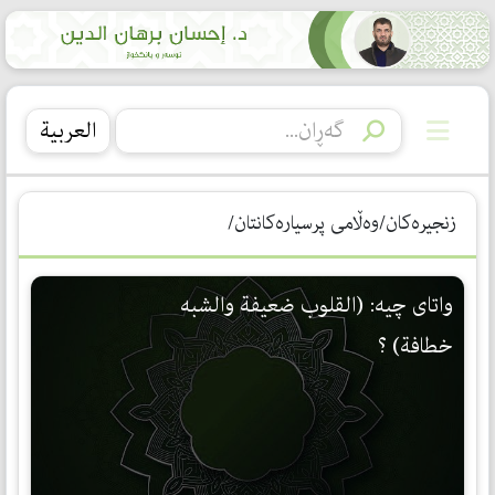
العربیة
زنجیرەکان/وەڵامی پرسیارەکانتان/
واتای چیە: (القلوب ضعیفة والشبه
خطافة) ؟