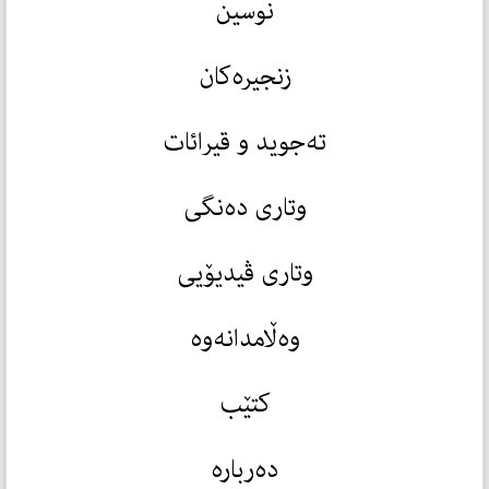
نوسین
زنجیرەکان
تەجوید و قیرائات
وتاری دەنگی
وتاری ڤیدیۆیی
وەڵامدانەوە
کتێب
دەربارە