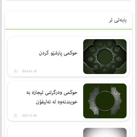
بابەتی تر
حوکمی پارشێو کردن
2024-03-26
حوكمی وه‌رگرتنی ئیجازه‌ به‌
خویندنه‌وه‌ له‌ ته‌لیفۆن
2023-11-06