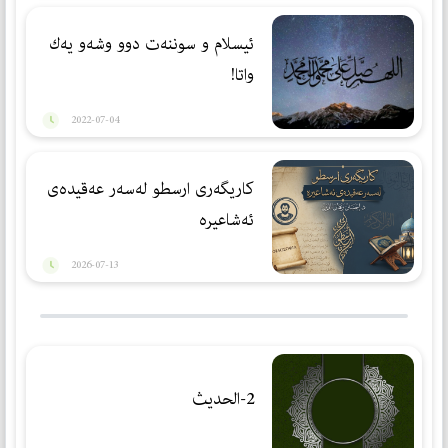
ئیسلام و سوننەت دوو وشەو یەك
واتا!
2022-07-04
كاریگەری ارسطو لەسەر عەقیدەی
ئەشاعیرە
2026-07-13
2-الحديث