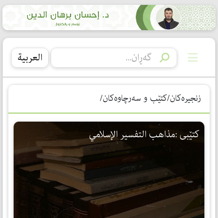
العربیة
زنجیرەکان/كتێب و سه‌رچاوه‌كان/
كتێبی :مذاهب التفسیر الإسلامي