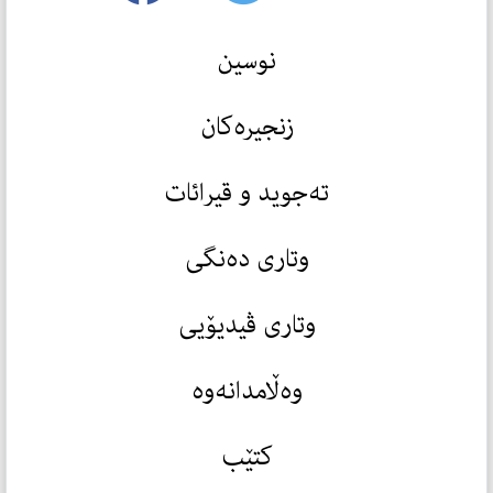
نوسین
زنجیرەکان
تەجوید و قیرائات
وتاری دەنگی
وتاری ڤیدیۆیی
وەڵامدانەوە
کتێب