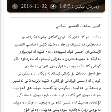
ژمارەی بینین : 1495
2018-11-02
كتێبی :مذاهب التفسیر الإسلامي
یه‌كێك له‌و كتێبانه‌ی كه‌ ناوه‌ڕۆكه‌كه‌ی چه‌واشه‌كارانه‌یه‌و
ئامانجێكی نازانستیانه‌ ڕه‌چاو ده‌كات، كتێبی:(مذاهب التقسیر
الإسلامی)ی اجنتس كولد تسیهه‌ره‌ ، ئه‌م كتێبه‌ له‌ نووسراوی
به‌كێكه‌ له‌ سه‌رسه‌ختترین ناحه‌زانی ئیسلام ، له‌ سه‌ره‌تاوه‌ تاكو
كۆتایی كتێبه‌كه‌ نووسه‌ر هه‌وڵی دۆزینه‌وه‌ی به‌هانه‌ی
جۆراوجۆر ده‌دات بۆ لێدانی ئیسلام له‌ ڕێگه‌ی دروستكردنی
گومان له‌ زانستی قیرائاتی قورئانی و كتێبه‌ دێرینه‌كانی ته‌فسیر
و باسه‌كانی عه‌قیده‌ ، بێگومان بۆ كه‌سێك خوێندنه‌ی كه‌م بێت
خوێندنه‌وه‌ی ئه‌و كتێبه‌ باش نییه‌ ، به‌ڵام ئه‌وه‌ی بنه‌مایه‌كی
تۆكمه‌ی هه‌بیت له‌ زانستی شه‌رعی و بنچینه‌ی فیكری و ویڕای
نه‌بوونی زیان له‌وانه‌یه‌ سوودیشی هه‌بێت ، وه‌كو خۆم