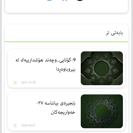
بابەتی تر
9-كۆتایی..وچەند هۆشدارییەك لە
بیروباوەڕدا
2023-10-28
زنجیرەی بیانناسە ٢٧-
خه‌واریجه‌كان
2018-04-07