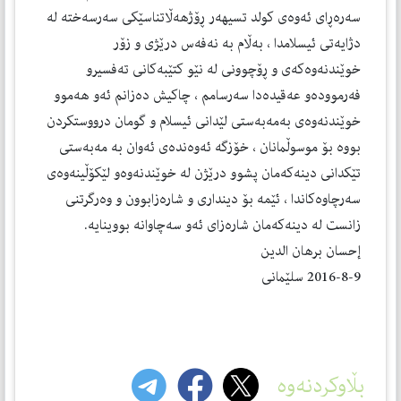
سه‌ره‌ڕای ئه‌وه‌ی كولد تسیهه‌ر ڕۆژهه‌ڵاتناسێكی سه‌رسه‌خته‌ له‌
دژایه‌تی ئیسلامدا ، به‌ڵام به‌ نه‌فه‌س درێژی و زۆر
خوێندنه‌وه‌كه‌ی و ڕۆچوونی له‌ نێو كتێبه‌كانی ته‌فسیرو
فه‌رمووده‌و عه‌قیده‌دا سه‌رسامم ، چاكیش ده‌زانم ئه‌و هه‌موو
خوێندنه‌وه‌ی به‌مه‌به‌ستی لێدانی ئیسلام و گومان درووستكردن
بووه‌ بۆ موسوڵمانان ، خۆزگه‌ ئه‌وه‌نده‌ی ئه‌وان به‌ مه‌به‌ستی
تێكدانی دینه‌كه‌مان پشوو درێژن له‌ خوێندنه‌وه‌و لێكۆڵینه‌وه‌ی
سه‌رچاوه‌كاندا ، ئێمه‌ بۆ دینداری و شاره‌زابوون و وه‌رگرتنی
زانست له‌ دینه‌كه‌مان شاره‌زای‌ ئه‌و سه‌چاوانه‌ بووینایه‌.
إحسان برهان الدین
2016-8-9 سلێمانی
بڵاوکردنەوە