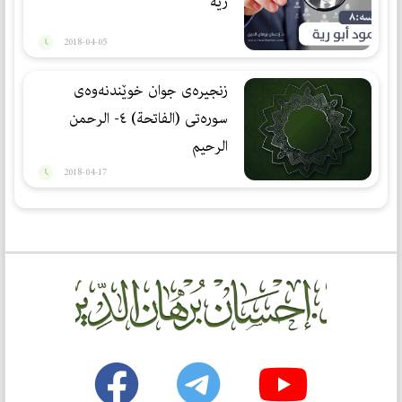
رية
2018-04-05
زنجیره‌ی جوان خوێندنه‌وه‌ی
سوره‌تی (الفاتحة) ٤- الرحمن
الرحیم
2018-04-17