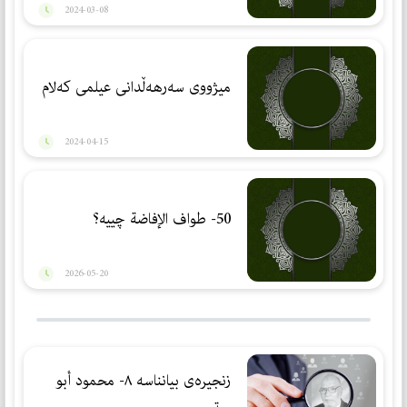
2024-03-08
میژووی سەرهەڵدانی عیلمی كەلام
2024-04-15
50- طواف الإفاضة چییە؟
2026-05-20
زنجیرەی بیانناسە ٨- محمود أبو