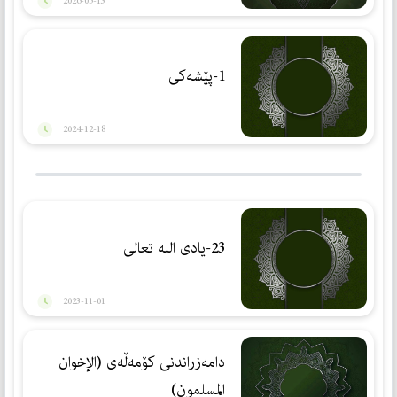
2026-05-13
1-پێشەکی
2024-12-18
23-یادی اللە تعالی
2023-11-01
دامەزراندنی كۆمەڵەی (الإخوان
المسلمون)