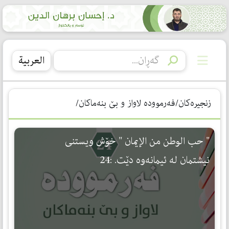
العربیة
زنجیرەکان/فه‌رمووده‌ لاواز و بێ بنه‌ماكان/
" حب الوطن من الإيمان " خۆش ويستنى
نيشتمان له‌ ئيمانه‌وه‌ دێت. :24