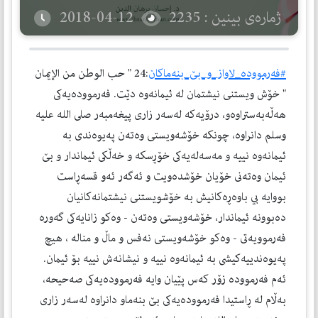
ژمارەی بینین : 2235
2018-04-12
#فه‌رمووده‌_لاواز_و_بێ_بنه‌ماكان
:24 " حب الوطن من الإيمان
" خۆش ويستنى نيشتمان له‌ ئيمانه‌وه‌ دێت. فه‌رمووده‌يه‌كى
هه‌ڵه‌به‌ستراوه‌و، درۆيه‌كه‌ له‌سه‌ر زارى پيغه‌مبه‌ر صلى الله عليه
وسلم دانراوه‌، چونكه‌ خۆشه‌ويستى وه‌ته‌ن په‌يوه‌ندى به‌
ئيمانه‌وه‌ نييه‌ و مه‌سه‌له‌يه‌كى خۆڕسكه‌ و خه‌ڵكى ئيماندار و بێ
ئيمان وه‌‌ته‌نى خۆيان خۆشده‌ويت و ئه‌گه‌ر ئه‌و قسه‌ڕاست
بووايه‌ بي باوه‌ڕه‌كانيش به‌ خۆشويستنى نيشتمانه‌كانيان
ده‌بوونه‌ ئيماندار، خۆشه‌ويستى وه‌ته‌ن - وه‌كو زانايه‌كى گه‌وره‌
فه‌رموويه‌تى - وه‌كو خۆشه‌ويستى نه‌فس و ماڵ و مناله‌ ، هيچ
په‌يوه‌ندييه‌كيشى به‌ ئيمانه‌وه‌ نييه‌ و نيشانه‌ش نييه‌ بۆ ئيمان.
ئه‌م فه‌رمووده‌ زۆر كه‌س پێيان وايه‌ فه‌رمووده‌يه‌كى صه‌حيحه‌،
به‌ڵام له‌ ڕاستيدا فه‌رمووده‌يه‌كى بێ بنه‌ماو دانراوه‌ له‌سه‌ر زارى