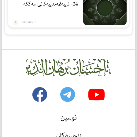
24- تایبەتمەندییەكانی مەككە
2026-05-13
نوسین
زنجیرەکان