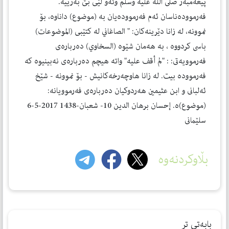
پيغه‌مبه‌ر صلى الله عليه وسلم وئه‌و لێى بێ به‌رييه‌.
فه‌رمووده‌ناسان ئه‌م فه‌رمووده‌يان به‌ (موضوع) داناوه‌، بۆ
نموونه‌، له‌ زانا دێرينه‌كان: " الصاغاني له‌ كتێبى (الموضوعات)
باسى كردووه‌ ، به‌ هه‌مان شێوه‌ (السخاوي) ده‌رباره‌ى
فه‌رموويه‌تى: : "لم أقف عليه" واته‌ هيچم ده‌رباره‌ى نه‌بينيوه‌ كه‌
فه‌رمووده‌ بيت. له‌ زانا هاوچه‌رخه‌كانيش - بۆ نموونه‌ - شێخ
ئه‌لبانى و ابن عثيمين هه‌ردوكيان ده‌رباره‌ى فه‌رموويانه‌:
(موضوع)ه‌. إحسان برهان الدين 10- شعبان-1438 2017-5-6
سلێمانى
بڵاوکردنەوە
بابەتی تر