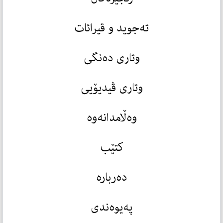
تەجوید و قیرائات
وتاری دەنگی
وتاری ڤیدیۆیی
وەڵامدانەوە
کتێب
دەربارە
پەیوەندی