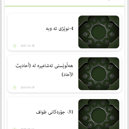
4-نوێژی ته وبه
2023-10-28
هەڵوێستی ئەشاعیرە لە (أحادیث
الآحاد)
2024-04-18
31- جۆرەكانی طواف