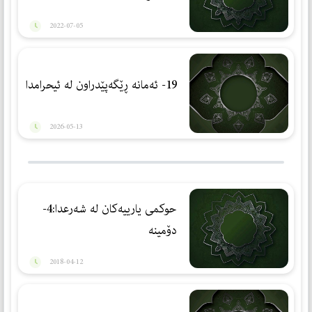
2022-07-05
19- ئەمانە ڕێگەپێدراون لە ئیحرامدا
2026-05-13
حوكمى يارييه‌كان له‌ شه‌رعدا:4-
دۆمينه‌
2018-04-12