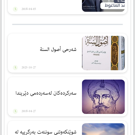
2018-04-05
شەرحی أصول السنة
2023-10-27
سه‌ركرده‌كان له‌سه‌رده‌می دێریندا
2018-04-27
شوێنكەوتنی سوننەت بەرگرییە لە