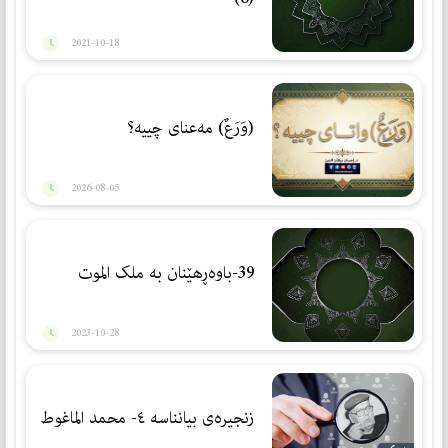
2021-10-18
(وَرَعٌ) مەعنای چییە؟
2026-08-05
39-باوەڕهێنان بە ملک الموت
2023-10-28
زنجیرەی بیانناسە ٤- محمد الماغوط