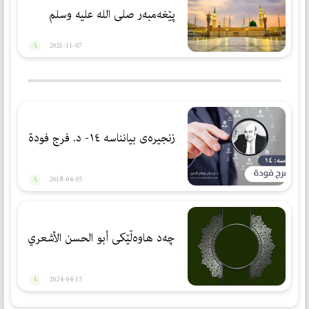
پێغەمبەر صلی الله علیه وسلم
2021-11-07
زنجیرەی بیانناسە ١٤- د. فرج فودة
2018-04-05
چەد هاوەڵێكی أبو الحسن الأشعري
2024-04-15