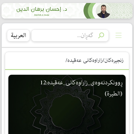
العربیة
زنجیرەکان/زاراوەکانی عەقیدە/
ڕوونكردنه‌وه‌ی_زاراوه‌كانی_عه‌قیده‌:12
(الطیرة)