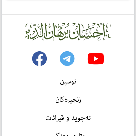
نوسین
زنجیرەکان
تەجوید و قیرائات
وتاری دەنگی