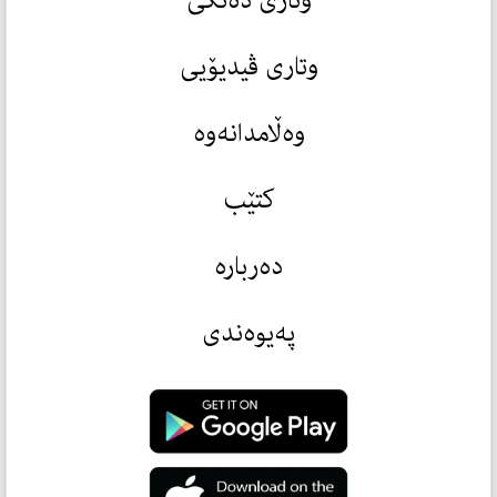
وتاری ڤیدیۆیی
وەڵامدانەوە
کتێب
دەربارە
پەیوەندی