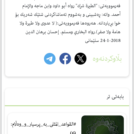
فه‌رموویه‌تی: "الطيرة شرك" رواه أبو داود وابن ماجه والإمام
أحمد. واته‌: ڕه‌شبینی و به‌شووم ته‌ماشاكردنی شتێك شه‌ریك بۆ
خوا بڕیاردانه‌. هه‌روه‌ها فه‌رموویه‌تی:( لا عدوی ولا طیرة ولا
هامة ولا صفر).رواه البخاري ومسلم. إحسان برهان الدین
2018-1-24 سلێمانی
بڵاوکردنەوە
بابەتی تر
#القواعد_المثلى_بە_پرسیار_و_وەڵام:
(6)