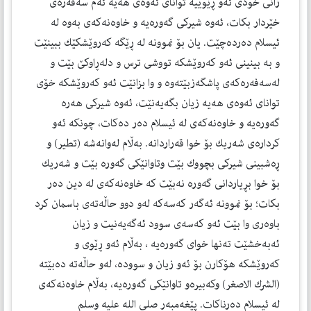
زانی خودی ئه‌و ڕێوییه‌ توانای ئه‌وه‌ی هه‌یه‌ ئه‌م سه‌فه‌ره‌ی
خێردار بكات، ئه‌وه‌ شیركی گه‌وره‌یه‌ و خاوه‌نه‌كه‌ی به‌وه‌ له‌
ئیسلام ده‌رده‌چێت. یان بۆ نموونه‌ له‌ ڕێگه‌ كه‌روێشكێك ببینێت
و به‌ بینینی ئه‌و كه‌روێشكه‌ تووشی ترس و دله‌ڕاوكێ بێت و
له‌سه‌فه‌ره‌كه‌ی پاشگه‌زبێته‌وه‌ و وا بزانێت ئه‌و كه‌روێشكه‌ خۆی
توانای ئه‌وه‌ی هه‌یه‌ زیان ‌بگه‌یه‌نێت، ئه‌وه‌ شیركی هه‌ره‌
گه‌وره‌یه‌ و خاوه‌نه‌كه‌ی له‌ ئیسلام ده‌ر ده‌كات، چونكه‌ ئه‌و
كرداره‌ی شه‌ریك بۆ خوا قه‌راردانه‌. به‌ڵام له‌وانه‌شه‌ (تطیر) و
ڕه‌شبینی شیركی بچووك بێت وتاوانێكی گه‌وره‌ بێت و شه‌ریك
بۆ خوا بڕیاردانی گه‌وره‌ نه‌بێت كه‌ خاوه‌نه‌كه‌ی له‌ دین ده‌ر
بكات؛ بۆ نموونه‌ ئه‌گه‌ر كه‌سه‌كه‌ له‌و دوو حاڵه‌ته‌ی باسمان كرد
باوه‌ری وا بێت ئه‌و كه‌سه‌ی سوود ئه‌گه‌یه‌نیت و زیان
ئه‌به‌خشێت ته‌نها خوای گه‌وره‌یه‌ ، به‌ڵام ئه‌و ڕێوی و
كه‌روێشكه‌ هۆكارن بۆ ئه‌و زیان و سووده‌، له‌و حاڵه‌ته‌ ده‌بێته‌
(الشرك الاصغر) وكه‌بیره‌و تاوانێكی گه‌وره‌یه‌، به‌ڵام خاوه‌نه‌كه‌ی
له‌ ئیسلام ده‌رناكات. پێغه‌مبه‌ر صلی الله علیه وسلم