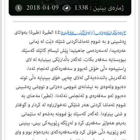
ژمارەی بینین : 1338
2018-04-09
#ڕوونكردنه‌وه‌ی_زاراوه‌كانی_عه‌قیده‌
:12 الطیرة (طیرة) به‌واتای
ڕه‌شبینی و به‌ شووم ته‌ماشاكردنی شتێك دێت له‌ زمانی
عه‌ره‌بیدا، له‌سه‌رده‌می جاهیلیدا پێش ئیسلام كاتێك كه‌سێك
بیویستایه‌ سه‌فه‌ر بكات، ئه‌گه‌ر باڵدارێكی ببینیایه‌ له‌ لای
ڕاستییه‌وه‌ دڵی خۆش ئه‌بوو و سه‌فه‌ره‌كه‌ی ئه‌نجام ئه‌دا،
ئه‌گه‌ریش بالندده‌یه‌كی له‌لای چه‌پی خۆی ببینیایه‌ دڵی توند
ده‌بوو وئه‌وه‌ی به‌ نیشانه‌ی شوومی ده‌زانی و تووشی ڕه‌شبینی
ده‌بوو له‌و سه‌فه‌ره‌ی و ئه‌نجامی نه‌ئه‌دا. (تطیر) مه‌عنای به‌
شووم ته‌ماشا كردنی هه‌ر شتێكی نه‌خوازراوه‌ له‌ كردار و گوفتار
و شتی بینراودا. ئه‌گه‌ر كه‌سێك بۆ نموونه‌ به‌شه‌و له‌ سلێمانی
به‌ره‌و هه‌ولێر سه‌فه‌ری كرد و له‌ڕێگه‌ ڕێوییه‌كی بینی، بینینی
ئه‌و ڕێوییه‌ دڵی خۆش كرد وله‌سه‌فه‌ره‌كه‌ی به‌رده‌وام بوو و وای