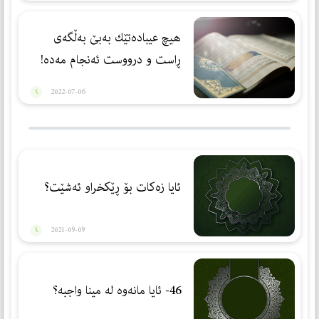
هیچ عیبادەتێك بەبێ بەڵگەی
ڕاست و درووست ئەنجام مەدە!
2022-07-06
ئایا زەكات بۆ ڕێكخراو ئەشێت؟
2021-09-09
46- ئایا مانەوە لە مینا واجبە؟