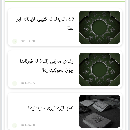
99-وانەیەك لە کتێبی الإبانةی ابن
بطة
2023-10-28
وشه‌ی مه‌زنی (الله) له‌ قورئاندا
چۆن بخوێنینه‌وه‌؟
2018-05-15
تەنھا لێرە ژیری مەینەتیە.!
2018-06-18