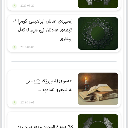
2026-05-20
زنجیرەی عدنان ابراهیمی گومڕا ١-
كێشه‌ی عه‌دنان ئیبراهیم له‌گه‌ڵ
بوخاری
2018-04-06
هه‌مووڕۆشنبیرێك پێویستی
به‌ شیعرو ئه‌ده‌به‌ ...
2018-11-02
78-وحدة الوجود مەعنای چییە؟