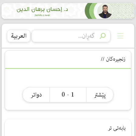
العربیة
زنجیرەکان //
1 - 0
پێشتر
دواتر
بابەتی تر