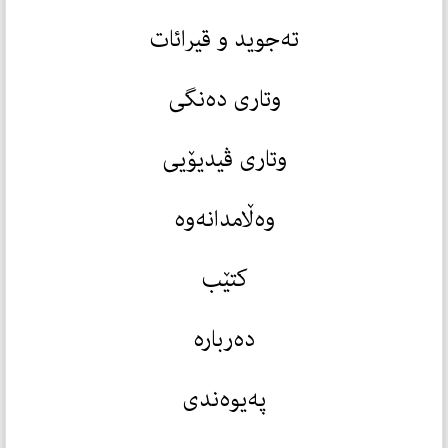
تەجوید و قیرائات
وتاری دەنگی
وتاری ڤیدیۆیی
وەڵامدانەوە
کتێب
دەربارە
پەیوەندی