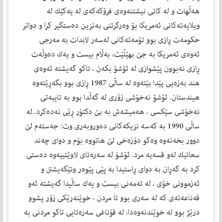
هه‌ڵهات و له‌ كاتی نیشتنه‌وه‌ی فرۆكه‌كه‌ی له‌ یه‌كێك له‌
ویلایه‌ته‌كانی ئه‌مریكا بۆ وه‌رگرتنی به‌نزین ده‌ستگیر كرا و دواتر
حكومه‌ت ڕازی بوو تۆمه‌ته‌كانی له‌سه‌ر لابدات به‌ مه‌رجی
ئه‌وه‌ی ئه‌مریكا به‌ جێ بهێڵێت، به‌ڵام بیست و یه‌ك ده‌وڵه‌ت
ڕازی نه‌بوون پێشوازی لە ئۆشۆ بكه‌ن ، تاكو گه‌یشته‌ ئه‌وه‌ی
هند به‌زه‌یی پێدا بێته‌وه‌ له‌ ساڵی 1987 ڕازی بوو بگه‌ڕێته‌وه‌
هیندستان. ئۆشۆ نه‌خۆشی زۆری له‌ گه‌ڵدا بوو به‌ تایبه‌تی
نه‌خۆشی سێكسی ، هه‌میشه‌ش به‌ بێ دكتۆر ڕێی نه‌ده‌كرد..له‌
ساڵی 1990 به‌ كه‌سه‌ نزیكه‌كانی ده‌وروبه‌ری وت: جه‌سته‌م لێ
دوور بخه‌نه‌وه‌ وه‌كو دۆزه‌خی لێ هاتووه‌ بۆم و دوای چه‌ند
سعاتیك له‌و قسه‌یه‌ مرد. ئۆشۆ له‌ سه‌ره‌تای لاوێتییه‌وه‌ ده‌ستی
كرد به‌ گه‌ڕان به‌ دوای ڕاستیدا به‌ پێی پێوه‌ر وتێگەیشتن و
ئه‌زموونی خۆی ، له‌ ته‌مه‌نی بیست و یه‌ك ساڵیدا گه‌یشته‌ ئه‌و
قه‌ناعه‌ته‌ی كه‌ لە سەری بوو تا مردن ، خوێنه‌رێكی زۆر پشوو
درێژ بوو له‌ خوێندنه‌وه‌دا، له‌ قۆناغی سه‌ره‌تایی تاكو مردنی به‌