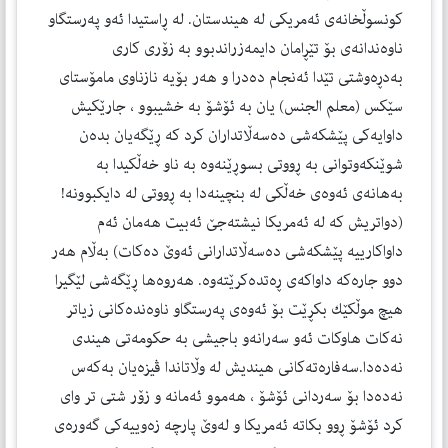
كونسوڵخانه‌ی ئه‌مریكی له‌ هیندستان. له‌ ڕاستیدا ئه‌و په‌رستگاو
ناوه‌ندانه‌ی بۆ تێڕامان دایمه‌زراندبوو به‌ زۆری كاری
به‌دڕه‌وشتی تێدا ئه‌نجام ده‌درا و هه‌ر بۆیه‌ نازناوی مامۆستای
سێكس (معلم الجنس) یان به‌ ئۆشۆ به‌ خشیبوو ، جارێكیش
داوایه‌كی پێشكه‌شی ده‌سه‌ڵاتداران كرد كه‌ ڕێگه‌یان بده‌ن
شوێنكه‌وتوانی به‌ ڕووتی بسوڕێنه‌وه‌ به‌ ناو خه‌ڵكیدا به‌
به‌هانه‌ی ئه‌وه‌ی خه‌ڵكی له‌ بنچینه‌دا به‌ ڕووتی له‌ دایكبوونه‌!
(دواتریش كه‌ له‌ ئه‌مریكا نیشته‌جێ ئه‌بیت هه‌مان ئه‌م
داواكارییه‌ پێشكه‌شی ده‌سه‌ڵاتدارانی ئه‌وێ ده‌كات) به‌ڵام هه‌ر
دوو جاره‌كه‌ داواكه‌ی ڕه‌تده‌كرێته‌وه‌. هه‌روه‌ها ڕێگه‌شی لێگیرا
هیچ موڵكێك بكڕێت بۆ ئه‌وه‌ی په‌رستگاو ناوه‌نده‌كانی زیاتر
نه‌كات هاوكات ئه‌و سه‌رانه‌و باجیشی به‌ حكومه‌تی هیندی
نه‌ده‌دا.سه‌فاره‌ته‌كانی هیندیش له‌ وڵاتاندا ڤیزه‌یان به‌كه‌س
نه‌ده‌دا بۆ سه‌ردانی ئۆشۆ ، هه‌موو ئه‌مانه‌ و زۆر شتی تر وای
كرد ئۆشۆ ڕوو بكاته‌ ئه‌مریكا و له‌وێ پارچه‌ زه‌وییه‌كی گه‌وره‌ی