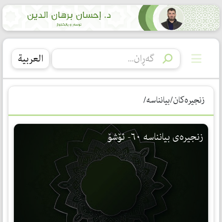
العربیة
زنجیرەکان/بیانناسە/
زنجیرەی بیانناسە ٦٠- ئۆشۆ