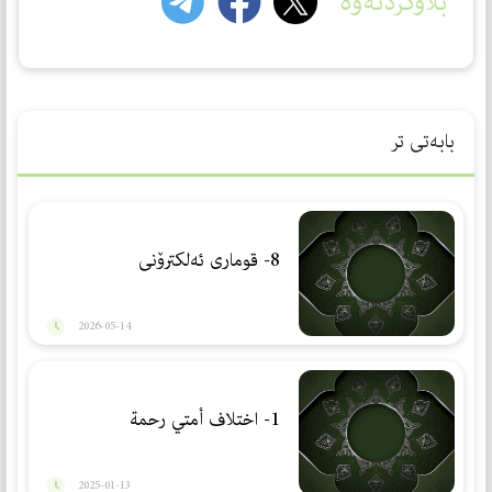
بڵاوکردنەوە
بابەتی تر
8- قوماری ئەلكترۆنی
2026-05-14
1- اختلاف أمتي رحمة
2025-01-13