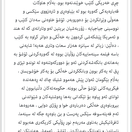
چڕی خه‌ریكی كتێب خوێندنه‌وه‌ بوو، به‌ڵام هاوكات
قەبارەیەكی گەورە بوو له‌ بێباوه‌ڕی و ئاره‌زووی سێكسی و
هه‌وڵی وێرانكردن بۆ ده‌وروبه‌ر. ئۆشۆ خاوه‌نی سه‌دان كتێب و
نووسینی جیاجیایه‌ ، زۆربه‌شیان بریتین له‌و وتارانه‌ی كه‌ له‌ هند
و ئه‌مریكا پێشكه‌شی كردوون به‌ خه‌ڵكی.و دواتر كراوه‌ به‌ كتێب
، ده‌ڵێن: زیاتر له‌ سیانزه‌ هه‌زار سعات وتاری هه‌یه‌! شایه‌نی
باسه‌ فیلمه‌ سینه‌ماییه‌كان رۆڵیان بووه‌ له‌ گه‌وره‌كردنی ئۆشۆ به‌
به‌هانه‌ی بانگه‌شه‌كردنی ئه‌و بۆ دووركه‌وتنه‌وه‌ له‌ توندو تیژی و
ڕق له‌ یه‌كتر بوون وبانگكردنی خه‌ڵكی بۆ یه‌كتر خۆشویستن ،
به‌ڵام بێگومان ئه‌وان پێش هه‌موو شتیك چاك له‌ ڕه‌هه‌نده‌
فیكرییه‌كانی ئۆشۆ حاڵی بوونە. حكومه‌ته‌كان دڵنیابوون له‌
توانای ئه‌و پیاوه‌ بۆ تێكدانی به‌ها ڕه‌وشتیه‌كان و شێواندنی
بیروباوه‌ڕی خه‌ڵكی ده‌رباره‌ی خوا و ڕۆژی دوایی ، هه‌روه‌ها
ئه‌م فه‌یله‌سوفه‌ سێكس په‌رست و بێ باوه‌ڕه‌ جگه‌ له‌ سینه‌ما،
ئافرةتيكيش بەناوى مه‌ریه‌م نور ڕۆڵیكی كاریگه‌ری هەبوو له‌
ناساندن و ناوبانگ په‌یداكردنی ئۆشۆ. . ئه‌مه‌ش هه‌ندێكن له‌