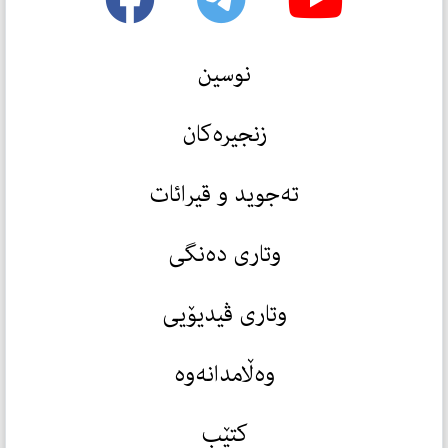
نوسین
زنجیرەکان
تەجوید و قیرائات
وتاری دەنگی
وتاری ڤیدیۆیی
وەڵامدانەوە
کتێب