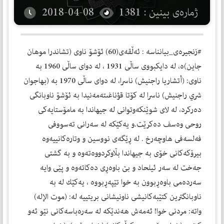
ژمارەی بینین : 1381
2018-04-08
#زنجیره‌ی_بیانناسه‌ : ئه‌ڵقه‌ی(60) ئۆشۆ ناوی (تشاندرا موهان
جاين)ە، له‌ دایكبووی ساڵی 1931 ، له‌ دوای ساڵی 1960 به‌
ناوی: (أتشاريا راجنيش) ناسرا، له‌ دوای ساڵی 1970 به‌ (بهاجوان
شري راجنيش) ناسرا لە كۆتا قؤناغىتەمەنیدا به‌ ئۆشۆ ناوبانگی
ده‌ركرد، له‌ لای شوێنكه‌وتوانی له‌ جیهاندا به‌ مامۆستایه‌كی
روحی وه‌سف ده‌كرێت.و یه‌كێكه‌ له‌ سه‌رانی ته‌سووفی
فه‌لسه‌فی هاوچه‌رخ . له‌ ڕێگه‌ی نووسین و وتاره‌كانییه‌وه‌
بیرۆكه‌كانی خۆی به‌ جیهاندا بڵاوكردووه‌ته‌وه‌ و به‌ گشتی
جه‌خت له‌ سه‌ر ئیلحاد و بێ باوه‌ڕی ده‌كاته‌وه‌ و پێی وایه‌
سه‌رده‌می باوه‌ڕبوون به‌ خوا تێپه‌ڕبووه‌ ، یه‌كێك له‌ به‌
ناوبانگترین كتێبه‌كانیشی ناونیشانی بریتییه‌ له‌: (موت الإله)
واته‌: مردنی خوا! ئه‌مه‌ش هه‌ندێكه‌ له‌ سه‌ره‌باسه‌كانی نێو ئه‌و