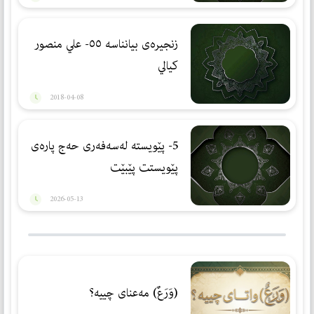
زنجیرەی بیانناسە ٥٥- علي منصور
كيالي
2018-04-08
5- پێویستە لەسەفەری حەج پارەی
پێویستت پێبێت
2026-05-13
(وَرَعٌ) مەعنای چییە؟