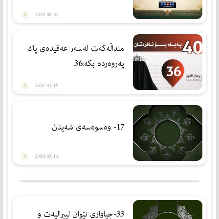
2026-08-05
منداڵەكەت لەسەر عەقیدەی پاك
پەروەردە بكە:36
2023-02-19
17- وەسوەسەی شەیتان
2026-05-14
33-جیاوازی نێوان لیبرالیەت و