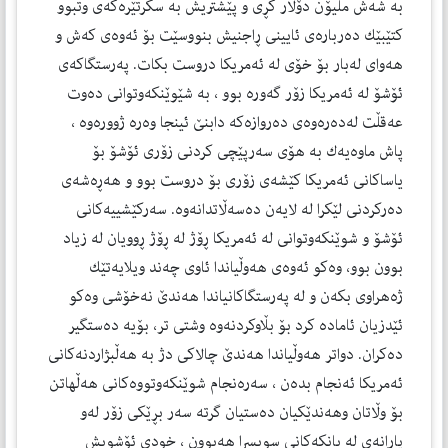
به‌ شه‌ش ملیۆن دۆلار كڕی و پێشتریش به‌ سكرتێره‌كه‌ی وتبوو
كتێبێك ده‌رباره‌ی ئایینی ڕاجنیش بنووسێت بۆ ئه‌وه‌ی كه‌ش و
هه‌وای له‌بار بۆ خۆی له‌ ئه‌مریكا دروست بكات. په‌رستگاكه‌ی
ئۆشۆ له‌ ئه‌مریكا زۆر گه‌وره‌ بوو ، به‌ شێوێنكه‌وتوانی ده‌وت
عه‌قڵت له‌ده‌ره‌وه‌ی ده‌روازه‌كه‌ دابنێ ئینجا وه‌ره‌ ژووره‌وه‌ ،
پاش ماوه‌یه‌ك به‌ هۆی سه‌رپێچی كردنی زۆری ئۆشۆ بۆ
یاساكانی ئه‌مریكا كێشه‌ی زۆری بۆ دروست بوو و هه‌ڕه‌شه‌ی
ده‌ركردنی لێكرا له‌ لایه‌ن ده‌سه‌ڵاتدانه‌وه‌. سه‌ركێشییه‌كانی
ئۆشۆ و شوێنكه‌وتوانی له‌ ئه‌مریكا ڕۆژ له‌ ڕۆژ ڕوویان له‌ زیاد
بوون بوو، وه‌كو ئه‌وه‌ی هه‌وڵیاندا ئاوی چەند ویلایه‌تێك
ژه‌هراوی بكه‌ن و له‌ په‌رستگاكانیاندا هه‌ندێ نه‌خۆشی وه‌كو
ئێدزیان ئاماده‌ كرد بۆ بڵاوكردنه‌وه‌ وشتی تر، بۆیه‌ ده‌ستگیر
دەكران. دواتر هه‌وڵیاندا هه‌ندێ چالاكی دژ به‌ هه‌ڵبژاردنه‌كانی
ئه‌مریكا ئه‌نجام بده‌ن ، سه‌ره‌نجام شوێنكه‌وتووه‌كانی هه‌ڵهاتن
بۆ وڵاتان وهه‌ندێكیان ده‌ستیان گرته‌ سه‌ر بڕێكی زۆر له‌و
پارانه‌ی له‌ بانكه‌كانی سویسرا هه‌بوون ، خودی ئۆشویش