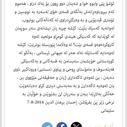
ئۆشۆ پێی وابوو خوا و شه‌یتان دوو ڕوون بۆ یه‌ك دراو ، هه‌موو
ئه‌م بیروباوه‌ڕانه‌ش به‌ڵگه‌ی قسه‌ی خۆی له‌سه‌ره‌ به‌ نووسین و
تۆماری ڤیدیۆیی و بە وەرگێڕدراوی لە كەناڵەكانی یوتیوب.
له‌وانه‌یه‌ كه‌سێك بڵێت: كێشه‌ چییه‌ یان نیشانه‌ی سه‌ر سوڕمان
له‌ كوێدایه‌ كه‌ كه‌سێكی هیندی گومڕاو مولحید ئه‌وه‌
كاروكرده‌وه‌و قسه‌ی بێت؟ لە وەڵامدا پێویستە بوترێت: كێشه‌
له‌وه‌دایه‌ كه‌سانێك نه‌ك هه‌ر له‌ جیهانی ئیسلامی ، به‌ڵكو له‌
كوردستانی خۆیشمان سه‌رسامن به‌ قسه‌كانی و به‌كه‌سێكی
فه‌یله‌سوف و مامۆستای ڕوحی و پیاوی (مستنیر) وروناكبیر ناوی
ده‌به‌ن ، بێ ئه‌وه‌ی ئاگه‌داری ژیان و حەقیقەتی مێژووی بن ،
یان ئەوەیە ئاگه‌دارن و به‌ مەبەستی دیاری كراو ده‌یانه‌وێت
خه‌ڵكی به‌لاڕێدا ببه‌ن و سه‌ریان لێ بشێوێنن و خۆڵیان به‌
نرخی زێر پێ بفرۆشن. إحسان برهان الدین 2016-8-7
سلێمانی