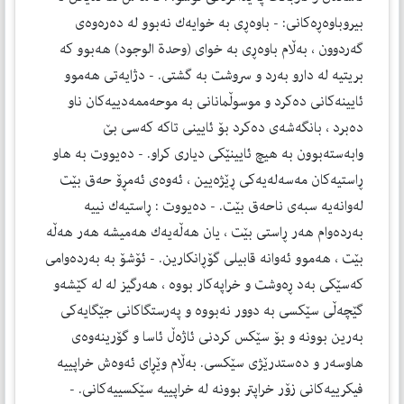
بیروباوه‌ڕه‌كانی: - باوه‌ڕی به‌ خوایه‌ك نه‌بوو له‌ ده‌ره‌وه‌ی
گه‌ردوون ، به‌ڵام باوه‌ڕی به‌ خوای (وحدة الوجود) هه‌بوو كه‌
بریتیه‌ له‌ دارو به‌رد و سروشت به‌ گشتی. - دژایه‌تی هه‌موو
ئایینه‌كانی ده‌كرد و موسوڵمانانی به‌ موحه‌ممه‌دییه‌كان ناو
ده‌برد ، بانگه‌شه‌ی ده‌كرد بۆ ئایینی تاكه‌ كه‌سی بێ
وابه‌سته‌بوون به‌ هیچ ئایینێكی دیاری كراو. - ده‌یووت به‌ هاو
ڕاستیه‌كان مه‌سه‌له‌یه‌كی ڕێژه‌یین ، ئه‌وه‌ی ئه‌مڕۆ حه‌ق بێت
له‌وانه‌یه‌ سبه‌ی ناحه‌ق بێت. - ده‌یووت : ڕاستیه‌ك نییه‌
به‌رده‌وام هه‌ر ڕاستی بێت ، یان هه‌ڵه‌یه‌ك هه‌میشه‌ هه‌ر هه‌ڵه‌
بێت ، هه‌موو ئه‌وانه‌ قابیلی گۆڕانكارین. - ئۆشۆ به‌ به‌رده‌وامی
كه‌سێكی به‌د ڕه‌وشت و خراپه‌كار بووه‌ ، هه‌رگیز له‌ له‌ كێشه‌و
گێچه‌ڵی سێكسی به‌ دوور نه‌بووه‌ و په‌رستگاكانی جێگایه‌كی
به‌رین بوونه‌ و بۆ سێكس كردنی ئاژه‌ڵ ئاسا و گۆرینه‌وه‌ی
هاوسه‌ر و ده‌ستدرێژی سێكسی. به‌ڵام وێڕای ئه‌وه‌ش خراپییه‌
فیكرییه‌كانی زۆر خراپتر بوونه‌ له‌ خراپییه‌ سێكسییه‌كانی. -