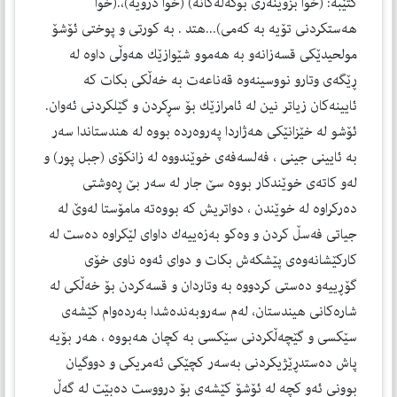
كتێبه‌: (خوا بزوێنه‌ری بوكه‌ڵه‌كانه‌) (خوا درۆیه‌)،.(خوا
هه‌ستكردنی تۆیه‌ به‌ كه‌می)...هتد . به‌ كورتی و پوختی ئۆشۆ
مولحیدێكی قسه‌زانه‌و به‌ هه‌موو شێوازێك هه‌وڵی داوه‌ له‌
ڕێگه‌ی وتارو نووسینه‌وه‌ قه‌ناعه‌ت به‌ خه‌ڵكی بكات كه‌
ئایینه‌كان زیاتر نین له‌ ئامرازێك بۆ سڕكردن و گێلكردنی ئه‌وان.
ئۆشو له‌ خێزانێكی هه‌ژاردا په‌روه‌رده‌ بووه‌ له‌ هندستاندا سه‌ر
به‌ ئایینی جینی ، فه‌لسه‌فه‌ی خوێندووه‌ له‌ زانكۆی (جبل پور) و
له‌و كاته‌ی خوێندكار بووه‌ سێ جار له‌ سه‌ر بێ ڕه‌وشتی
ده‌ركراوه‌ له‌ خوێندن ، دواتریش كه‌ بووه‌ته‌ مامۆستا له‌وێ له‌
جیاتی فه‌سڵ كردن و وه‌كو به‌زه‌ییه‌ك داوای لێكراوه‌ ده‌ست له‌
كاركێشانه‌وه‌ی پێشكه‌ش بكات و دوای ئه‌وه‌ ناوی خۆی
گۆڕییه‌و ده‌ستی كردووه‌ به‌ وتاردان و قسه‌كردن بۆ خه‌ڵكی له‌
شاره‌كانی هیندستان، له‌م سه‌روبه‌نده‌شدا به‌رده‌وام كێشه‌ی
سێكسی و گێچه‌ڵكردنی سێكسی به‌ كچان هه‌بووه‌‌ ، هه‌ر بۆیه‌
پاش ده‌ستدڕێژیكردنی به‌سه‌ر كچێكی ئه‌مریكی و دووگیان
بوونی ئه‌و كچه‌ له‌ ئۆشۆ كێشه‌ی بۆ درووست ده‌بێت له‌ گه‌ڵ