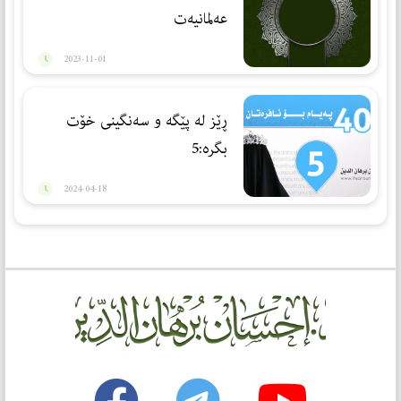
عەلمانیەت
2023-11-01
ڕێز لە پێگە و سەنگینی خۆت
بگرە:5
2024-04-18