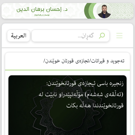
العربیة
تەجوید و قیرائات/ئجازەی قورئان خوێندن/
زنجیره‌ باسی ئیجازه‌ی قورئانخوێندن:
(ئه‌ڵقه‌ی شه‌شه‌م) مۆڵه‌تپێدراو نابێت له‌
قورئانخوێندندا هه‌ڵه‌ بكات