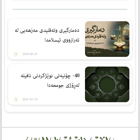
دەمارگیری وتەقلیدی مەزهەبی لە
تەرازووی ئیسلامدا
2026-06-25
40- چۆنیەتی نوێژكردنی نافیلە
لەڕۆژی جومعەدا
2025-03-16