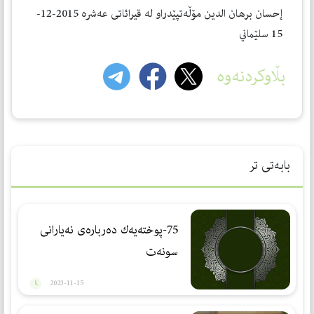
إحسان برهان الدین مۆڵه‌تپێدراو له‌ قیرائاتی عه‌شره‌ 2015-12-
15 سلێماني
بڵاوکردنەوە
بابەتی تر
75-پوختەیەك دەربارەی نەیارانی
سونەت
2023-11-15