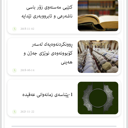
کتێبی مه‌سنه‌وی زۆر باسی
ناشه‌رعی و ئابرووبه‌ری تێدایه‌
2018-11-02
ڕوونكردنه‌وه‌يه‌ك له‌سه‌ر
كۆبوونه‌وه‌ى نوێژى جه‌ژن و
هه‌ينى
2018-06-14
1-پێناسەی زمانەوانی عەقیدە
2023-11-22