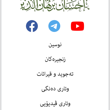
نوسین
زنجیرەکان
تەجوید و قیرائات
وتاری دەنگی
وتاری ڤیدیۆیی