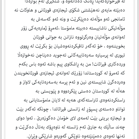
له‌ فێرخوازه‌كه‌یدا ڕه‌نگ ده‌داته‌وه‌ و، شلگیری له‌م بواره‌دا
ده‌بێته‌ مایه‌ی نه‌هێشتنی شكۆی ئیجازه‌ی قورئانی و هاوكات نه‌
ئامانجی ئه‌و مۆڵه‌ته‌ ده‌پێكرێت و ونه‌ ئه‌و كه‌سه‌ش به‌
مۆڵه‌تیكی ناشاییسته‌ ده‌بیته‌ مامۆستا ،ئه‌مڕۆ ژماره‌یه‌كی زۆر
له‌وانه‌ی مۆڵه‌تیان وه‌رگرتووه‌ نازانن به‌ جوانی قورئان
بخویننه‌وه‌ ، خۆ ئه‌گه‌ر تاقیكردنه‌وه‌شیان بۆ بكرێت له‌ ڕووی
تیوری له‌ پرسیاره‌ سه‌ره‌تاییه‌كانی ته‌جوید ده‌رناچن نه‌خوازه‌ڵا
ورده‌كاری قیرائات! من به‌ ڕاشكاوی پیم باشه‌ ئه‌وه‌ باس بكه‌م
كه‌ ئه‌مرۆ له‌ كوردستاندا زۆرێك له‌وانه‌ی ئیجازه‌ی قورئانخویندن
وه‌رده‌گرن شاییسته‌ی نین و ئه‌م پرسه‌ به‌سه‌ره‌تایه‌كی لاواز و
هه‌ڵه‌ له‌ كوردستان ده‌ستی پێكردووه‌ و پێویستی به‌
راستكردنه‌وه‌ی ئاراسته‌كه‌ی هه‌یه‌ له‌ لایان مامۆستایانی به‌
تواناو ده‌سته‌ی پسپۆڕ له‌ زانستی قیرائاتدا ، چونكه‌ ئه‌گه‌ر بێت
و ئیجازه‌ بریتی بێت له‌مه‌ی لای خۆمان ده‌گوزه‌رێ ، ئه‌وا دوای
چه‌ند ساڵێك به‌ جارێ ئه‌م زانسته‌ له‌ ناوه‌ڕۆك به‌تاڵ ده‌كرێت و
ته‌نها ئه‌وه‌ی ده‌مێنێته‌وه‌ ناوێكی گه‌وره‌و شارێكی وێران.