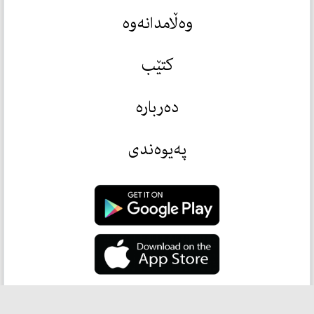
وەڵامدانەوە
کتێب
دەربارە
پەیوەندی