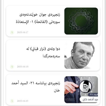
زنجیره‌ی جوان خوێندنه‌وه‌ی
سوره‌تی (الفاتحة) ١- الإستعاذة
2018-04-17
دوا وته‌ی (نزار قباني) له‌
سه‌ره‌مه‌رگدا
2018-04-16
زنجیرەی بیانناسە ٢١- السید أحمد
خان
2018-04-05