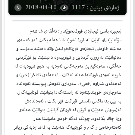
ژمارەی بینین : 1117
2018-04-10
زنجیره‌ باسی ئیجازه‌ی قورئانخوێندن: ئه‌ڵقه‌ی شه‌شه‌م
مۆڵه‌تپێدراو نابێت له‌ قورئانخوێندندا هه‌ڵه‌ بكات ئه‌و كه‌سه‌ی
ده‌بێته‌ خاوه‌نی ئیجازه‌ی قورئانخوێندن واته‌ ده‌بێته‌ مامۆستا و
ده‌توانێت له‌ ڕووی كرده‌یی و تیۆرییه‌وه‌ دانیشێت بۆ فێركردنی
خه‌ڵكی ، سه‌ره‌كیترین مه‌رجه‌كانی ئه‌وه‌یه‌ به‌ هیچ شیوه‌یه‌ك له‌
خویندنه‌وه‌ی قورئاندا هه‌له‌ نه‌كات ، نه‌هه‌ڵه‌ی ئاشكرا (جلي) و
نه‌هه‌ڵه‌ی شاراوه‌ (خفي) ، سه‌رباری ئه‌وه‌ش پیویسته‌ ئه‌وه‌نده‌
سه‌رچاوه‌ی خویندبێته‌وه‌ له‌ زانسته‌كه‌دا بتوانێت قوتابییه‌كه‌ی
به‌ پێی بنه‌ماكانی زانستی قیرائات فێر بكات ، ئه‌وه‌نده‌ش
ئه‌زموونی هه‌بێت و گوێی له‌ قورئان گرتبێت بتوانێت هه‌ڵه‌ی
ورد چاك بكاته‌وه‌، چونكه‌ ئه‌گه‌ خودی مامۆستا هه‌ر
كه‌مته‌رخه‌می و كه‌م و كورتییه‌كه‌ هه‌بێت به‌ ئه‌ندازه‌یه‌كی زیاتر