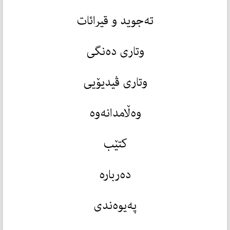
تەجوید و قیرائات
وتاری دەنگی
وتاری ڤیدیۆیی
وەڵامدانەوە
کتێب
دەربارە
پەیوەندی