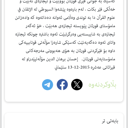
كه‌سێك به‌ جوانی فێری قورئان بووبێت و ئیجازه‌ی نه‌بێت و
خه‌ڵكی فێر بكات ، له‌م باره‌وه‌ پێشه‌وا السیوطي له‌ الإتقان في
علوم القرآن دا به‌ توندی وه‌ڵامی ئه‌وانه‌ ده‌داته‌وه‌ كه‌ واده‌زانن
مامۆستای قورئان پێویسته‌ ئیجازه‌ی هه‌بێت ، خۆ ئه‌گه‌ر
ئیجازه‌ی به‌ شاییسنه‌یی وه‌رگرتبێت ئه‌وه‌ باشتره‌ چونكه‌ ئیجازه‌
واتای ئه‌وه‌ ده‌گه‌یه‌نێت كه‌سێكی شاره‌زا مۆڵه‌تی قوتابییه‌كی
داوه‌ بۆ فێركردنی قورئان به‌ هۆی هه‌بوونی مه‌رجه‌كانی
مامۆستایه‌تی قورئان. إحسان برهان الدین مۆڵه‌تپێدراو له‌
قیرائاتی عه‌شره‌ 2015-12-13 سلێماني
بڵاوکردنەوە
بابەتی تر