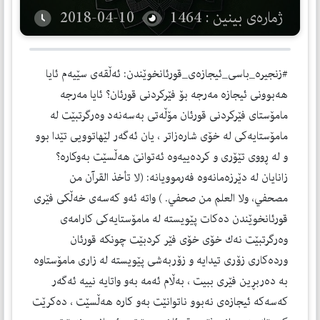
ژمارەی بینین : 1464
2018-04-10
#زنجیره‌_باسی_ئیجازه‌ی_قورئانخوێندن: ئه‌ڵقه‌ی سێیه‌م ئایا
هه‌بوونی ئیجازه‌ مه‌رجه‌ بۆ فێركردنی قورئان؟ ئایا مه‌رجه‌
مامۆستای فێركردنی قورئان مۆڵه‌تی به‌سه‌نه‌د وه‌رگرتبێت له‌
مامۆستایه‌كی له‌ خۆی شاره‌زاتر ، یان ئه‌گه‌ر لێهاتوویی تێدا بوو
و له‌ ڕووی تێۆری و كرده‌ییه‌وه‌ ئه‌توانێ هه‌ڵسێت به‌وكاره‌؟
زانایان له‌ دێرزه‌مانه‌وه‌ فه‌رموویانه‌: (لا تأخذ القرآن من
مصحفي، ولا العلم من صحفي. ) واته‌ ئه‌و كه‌سه‌ی خه‌ڵكی فێری
قورئانخوێندن ده‌كات پێویسته‌ له‌ مامۆستایه‌كی كارامه‌ی
وه‌رگرتبێت نه‌ك خۆی خۆی فێر كردبێت چونكه‌ قورئان
ورده‌كاری زۆری تیدایه‌ و زۆربه‌شی پێویسته‌ له‌ زاری مامۆستاوه‌
به‌ ده‌ربڕین فێری ببیت ، به‌ڵام ئه‌مه‌ به‌و واتایه‌ نییه‌ ئه‌گه‌ر
كه‌سه‌كه‌ ئیجازه‌ی نه‌بوو ناتوانێت به‌و كاره‌ هه‌ڵسێت ، ده‌كرێت