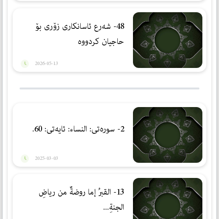
48- شەرع ئاسانكاری زۆری بۆ
حاجیان كردووە
2026-05-13
2- سورەتی: النساء: ئایەتی: 60.
2025-03-03
13- القبرُ إما روضةٌ من رياضِ
الجنةِ...