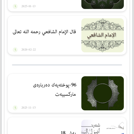
2025-01-13
قال الإمام الشافعي رحمه الله تعالى
2020-02-22
96-پوختەیەك دەربارەی
ماركسییەت
2023-11-15
بەشی18