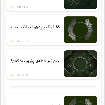
2018-04-09
88-گرنگە ڕێڕەوی الحداثة بناسیت
2023-11-15
چین ئەو شتانەی ڕۆژوو ئەشکێنن؟
2024-03-26