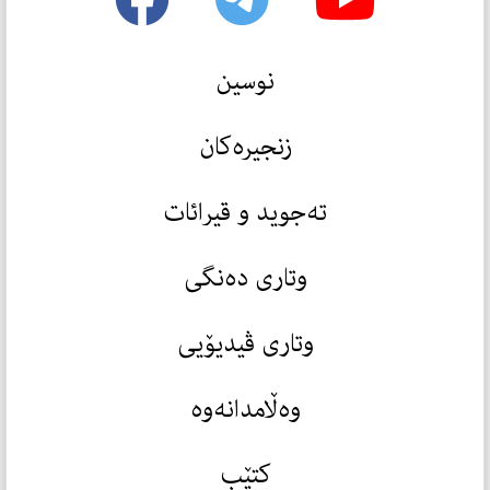
نوسین
زنجیرەکان
تەجوید و قیرائات
وتاری دەنگی
وتاری ڤیدیۆیی
وەڵامدانەوە
کتێب