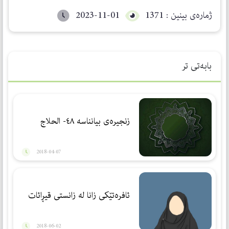
ژمارەی بینین : 1371
2023-11-01
بابەتی تر
زنجیرەی بیانناسە ٤٨- الحلاج
2018-04-07
ئافرەتێكی زانا لە زانستی قیڕائات
2018-06-02