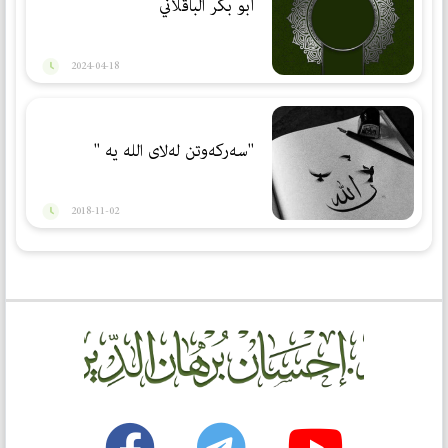
أبو بكر الباقلاني
2024-04-18
''سه‌ركه‌وتن له‌لای الله يه‌ ''
2018-11-02