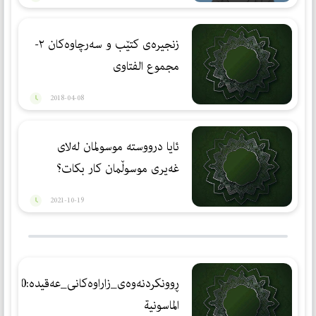
زنجیرەی کتێب و سەرچاوەکان ٢-
مجموع الفتاوى
2018-04-08
ئایا درووستە موسولمان لەلای
غەیری موسوڵمان كار بكات؟
2021-10-19
ڕوونكردنه‌وه‌ی_زاراوه‌كانی_عه‌قیده‌:30
الماسونیة