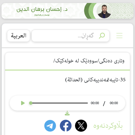
العربیة
وتاری دەنگی/سوودێک لە خولەکێک/
35-تایبەتمەندییەكانی (الحداثة)
/
00:00
00:00
بڵاوکردنەوە