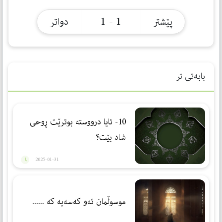
1 - 1
پێشتر
دواتر
بابەتی تر
10- ئایا درووستە بوترێت ڕوحی
شاد بێت؟
2025-01-31
موسوڵمان ئەو كەسەیە كە ......