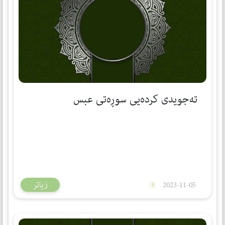
تەجویدی كردەیی سوڕەتی عبس
زیاتر
2023-11-05