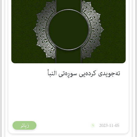
تەجویدی كردەیی سوڕەتی النبأ
زیاتر
2023-11-05