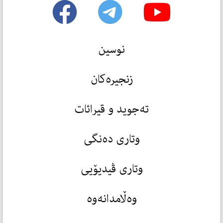
نوسین
زنجیرەکان
تەجوید و قیرائات
وتاری دەنگی
وتاری ڤیدیۆیی
وەڵامدانەوە