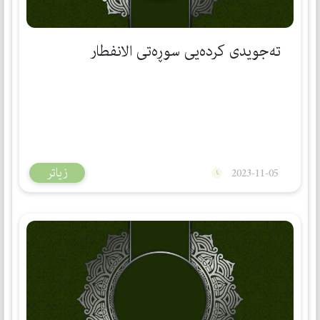
تەجویدی كردەیی سوڕەتی الانفطار
زیاتر
2023-11-05