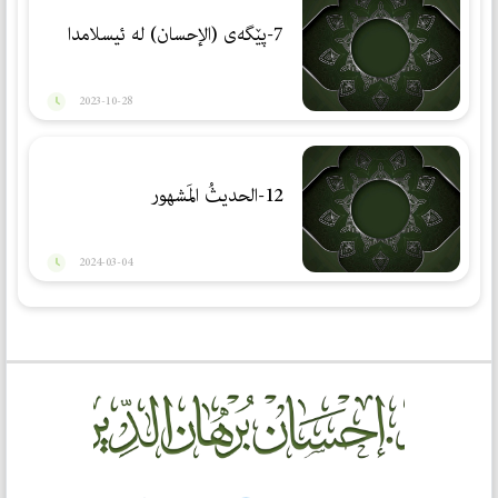
7-پێگەی (الإحسان) لە ئیسلامدا
2023-10-28
12-الحديثُ المَشهور
2024-03-04