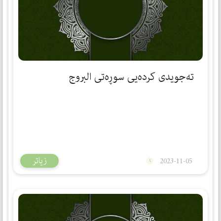
تەجویدی كردەیی سوڕەتی البروج
زیاتر
2023-11-05