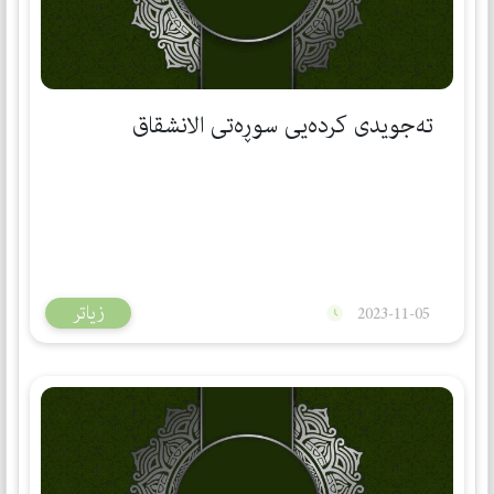
تەجویدی كردەیی سوڕەتی الانشقاق
زیاتر
2023-11-05