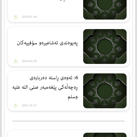
2024-03-04
پەیوەندی ئەشاعیرەو سۆفییەكان
2024-04-18
6: ئه‌وه‌ی ڕاسته‌ ده‌رباره‌ی
ڕه‌چه‌ڵه‌كی پێغه‌مبه‌ر صلی الله علیه
وسلم
2023-10-27