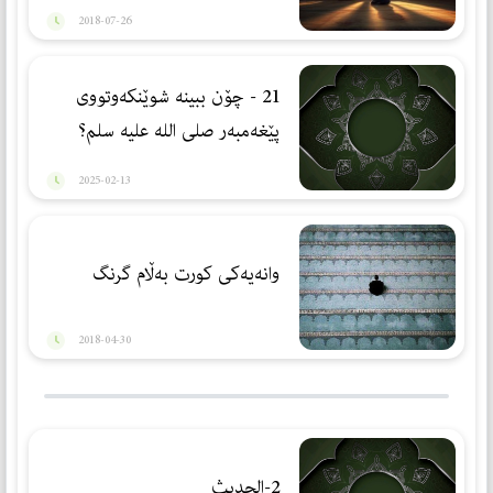
2018-07-26
21 - چۆن ببینە شوێنكەوتووی
پێغەمبەر صلی الله علیه سلم؟
2025-02-13
وانه‌یه‌كی كورت به‌ڵام گرنگ
2018-04-30
2-الحديث