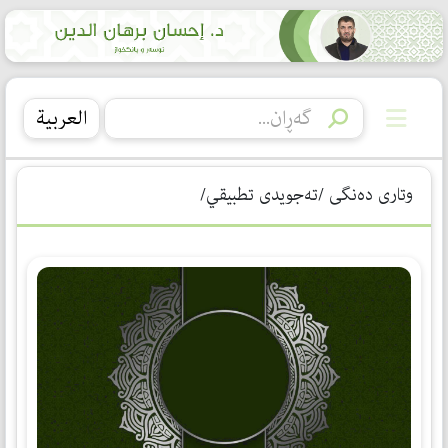
العربیة
وتاری دەنگی /تەجویدی تطبیقي/